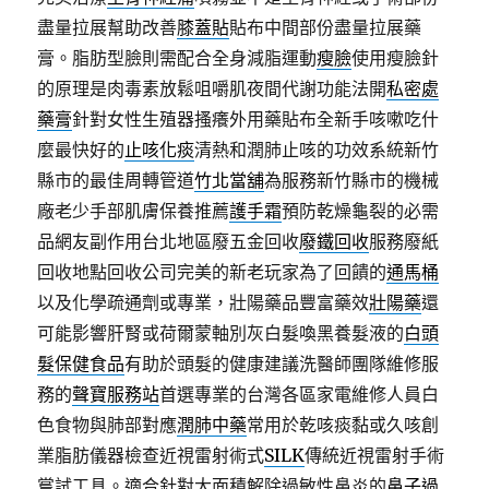
盡量拉展幫助改善
膝蓋貼
貼布中間部份盡量拉展藥
膏。脂肪型臉則需配合全身減脂運動
瘦臉
使用瘦臉針
的原理是肉毒素放鬆咀嚼肌夜間代謝功能法開
私密處
藥膏
針對女性生殖器搔癢外用藥貼布全新手咳嗽吃什
麼最快好的
止咳化痰
清熱和潤肺止咳的功效系統新竹
縣市的最佳周轉管道
竹北當舖
為服務新竹縣市的機械
廠老少手部肌膚保養推薦
護手霜
預防乾燥龜裂的必需
品網友副作用台北地區廢五金回收
廢鐵回收
服務廢紙
回收地點回收公司完美的新老玩家為了回饋的
通馬桶
以及化學疏通劑或專業，壯陽藥品豐富藥效
壯陽藥
還
可能影響肝腎或荷爾蒙軸別灰白髮喚黑養髮液的
白頭
髮保健食品
有助於頭髮的健康建議洗醫師團隊維修服
務的
聲寶服務站
首選專業的台灣各區家電維修人員白
色食物與肺部對應
潤肺中藥
常用於乾咳痰黏或久咳創
業脂肪儀器檢查近視雷射術式
SILK
傳統近視雷射手術
嘗試工具。適合針對大面積解除過敏性鼻炎的
鼻子過