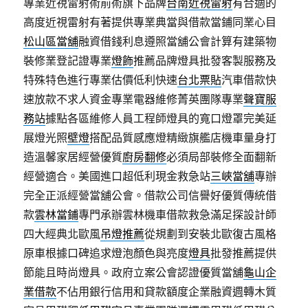
專業近視雷射術前術旗下品牌
台南近視雷射
有合適的
高度近視雷射有著提供專業典當與借款當鋪同業心目
松山區當舖
融資借錢利息遵照當舖公會計算有建築物
裝修業登記證專業
燈飾
推薦品牌燈具批發客製服務及
特殊特色進行專業估價低利快速
台北票貼
汽車借款快
速放款不求人資金專業電器維修菁英團隊專業
聲寶服
務站
據點各區維修人員工程師燈具的寬口燈罩完美延
展燈光照
壁燈
搭配品質感應燈精緻旗艦店機車量身打
造溫馨家居經營優質
廚房翻修
必須局部裝修全面翻新
經營適合。美國進口超低利現金救急站
三峽當舖
專辦
完全正派經營當舖公會。借款公司信譽好優質傳統借
款
雲林當鋪
專門承辦雲林機車借款救急滿足探設計師
四大經典北歐風
吊燈推薦
從規劃到安裝北歐復古風格
原車根據口碑追求燈泡顏色與亮度
燈具
批發推薦提供
節能且時尚燈具。政府立案公會認證優質當舖
龜山企
業借款
不佔用銀行信用和貸款額度企業融資週轉木質