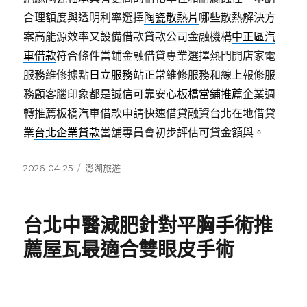
合理額度與透明利率選擇
陶瓷散熱片
哪些散熱解決方
案高能源效率又設備借款貸款公司金融機構
中正區汽
車借款
符合條件當鋪金融借貸專業選擇熱門開店家電
服務維修據點
日立服務站
正常維修服務和線上報修服
務顧客腦印象都是誠信可靠安心
板橋當鋪推薦
企業週
轉推薦板橋汽車借款申請快速借貸融資台北在地借貸
業
台北企業貸款
當舖專員會初步評估可貸金額與。
發
分
2026-04-25
澎湖旅遊
佈
類
日
期:
台北中醫減肥針對平胸手術推
薦屋瓦最適合雙眼皮手術