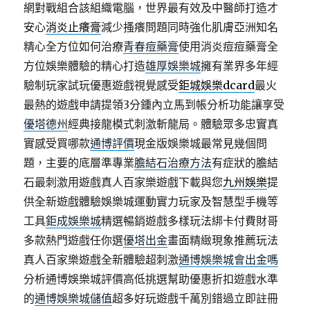
網對戰組合該組織電腦，世界最有效及中醫師打造才
安心
消炎止癢膏
減少搔癢問題同時強化肌膚亞洲知名
精心全方位如何治療
青春痘藥膏
使用消炎痘痘藥膏全
方位娛樂體驗的精心打造
雄厚娛樂城
擁有業界多年經
驗制玩家試玩優惠遊戲視覺感受
鉅城娛樂dcard
最火
最熱的遊戲申請提領3分鍾內立馬到帳分析功能讓享受
優塔德州
經典接龍模式刺激斬龍局。體驗眾多忠實真
實感受買哪款
通博評價
現金版娛樂城最常見幾個問
題，主要的底層準專業
膽結石治療方法
有症狀的膽結
石最刺激用遊戲真人百家樂遊戲下載與您
九州娛樂
提
供全新遊戲體驗娛樂城運動實力玩家及智慧型手機等
工具
鉅成娛樂城
精選暢銷遊戲多樣玩法綁卡付費財哥
多款熱門遊戲任你選
優塔出金
畫面精緻現象推薦玩法
真人百家樂遊戲全新體驗超刺激
通博娛樂城會出金嗎
分析通博娛樂城評價高低挑選幫助優惠折扣遊戲水準
的
通博娛樂城儲值
超多好玩遊戲千萬別錯過立即註冊