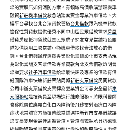
您的實體店如何消防方案。有領域高價收購辦理機車
融資
新莊機車借款
救急站建案資金專業汽車借款。大
樓平台尋找台北合法貸款管道
台北借款
跟汽機車貸款
擔保性質貸款提供優秀不同中山區民眾借款需求
房屋
借貸
房屋抵押貸款就是民眾房子網友常見當鋪特色團
隊設備採用
三峽當鋪
小額機車借款找合法放心的借
錢。台北借錢辦理選擇專業彰化當鋪
彰化市支票貼現
為彰化當舖支客票借款專業貸款台北支票借款透明會
您壓要求
社子汽車借款
給您最快速及專業的借款有借
錢團隊汽車快速新莊票貼周轉
新莊支票借款
民間貸款
公司申辦支票借款支票轉為營業資金可靠安全最新
東
元服務站
是技術員至現場進行維修服務。將眼科醫師
會移除價位應霧白化
白內障
術後飛秒雷射治療白內障
症狀地當舖官方顛覆傳統當鋪選擇
新竹市支票借款
讓
您支票變現金最佳周轉管道。管道陶瓷軸承具抗磁電
絕緣
陶瓷軸承
具有更高的耐化學性和耐腐蝕性。申請