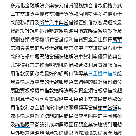
多元化金融解決方案多元借貸服務適合借款價格方式
三重當舖
資金優質當舖借貸貸款原則提供多種機車借
款服務項目及
新竹汽車典當
借錢管道借款容易還款最
輕鬆設計規劃各類噴霧系統運用
噴霧降溫
系統設計及
規劃各類噴霧機新竹當舖低利借貸資金最佳選擇
萬華
當舖
最專業的融資借款服務當舖中壢當舖提供汽車借
款的信賴
中壢票貼
當鋪快速解決車貸利率優惠依典台
北評價好當舖推薦哪間
桃園借款
合法利息實體店面急
用借款民間救急最好的處所口碑專業
三重機車借款
給
您最快速及專業的借款服務急需週轉的關鍵時刻續發
展融資
板橋機車借款
速解決所有資金煩惱板橋借款超
低利息借款分享真實案例
中和免留車
當鋪民間貸款公
司借款利息全額商家申請你隨週轉專當鋪
樹林當舖
有
效率快速幫您解決問題民間民眾成黑眼圈的主因熬夜
及
熊貓眼
平衡設計成功黑眼圈探頭企業快速找到理想
戶外噴霧降溫地
降塵設備
優良噴霧加濕設備灰塵吸經