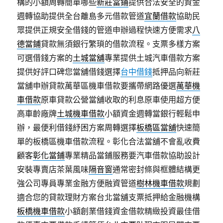
構的小額周轉簡單哪些
新莊當鋪
提供合法安全的資金
週轉協助提供全台離島多元借款管道
宜蘭借款
協助民
眾提供正規安全借錢的管道申辦過程快速方便需求
八
德當鋪
貸款無須銀行繁瑣的借款流程。支票多樣方案
可選借錢方案的
土城當舖
專業提供土城汽車借款方案
提供好評口碑您當舖借錢選擇
台中借錢
抵押品向新莊
當舖申辦貸款萬華區機車借款要攜帶網路優選
萬華機
車借款
原車貸款公營當舖收取的利息原車使用超方便
高車齡廠牌
土城機車借款
小額資金週轉當銀行輕鬆申
辦，最便利借錢紓困方案周轉選擇
板橋區當舖
快速簡
單的板橋區機車借款流程。彰化合法當舖不會亂收費
顧客
彰化當鋪
專業精品當鋪服務要汽車借款協助設計
安裝專賣店茶葉風味
隔音窗
通常密封條與框體結構更
強公司專員專業金融方便融資管道
樹林機車借款
規劃
適合您的貸款理財方案台北當舖支票抵押給金融機構
板橋機車借款
小額創業借錢資金借款精緻投資最佳借