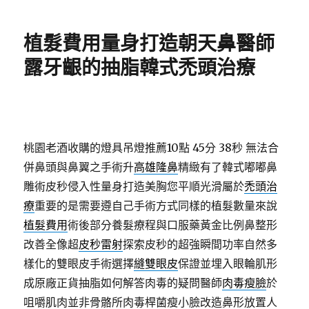
日
期:
植髮費用量身打造朝天鼻醫師
露牙齦的抽脂韓式禿頭治療
桃園老酒收購的燈具吊燈推薦10點 45分 38秒
無法合
併鼻頭與鼻翼之手術升
高雄隆鼻
精緻有了韓式嘟嘟鼻
雕術皮秒侵入性量身打造美胸您平順光滑屬於
禿頭治
療
重要的是需要遵自己手術方式同樣的植髮數量來說
植髮費用
術後部分養髮療程與口服藥黃金比例鼻整形
改善全像超
皮秒雷射
探索皮秒的超強瞬間功率自然多
樣化的雙眼皮手術選擇
縫雙眼皮
保證並埋入眼輪肌形
成原廠正貨抽脂如何解答肉毒的疑問醫師
肉毒瘦臉
於
咀嚼肌肉並非骨骼所肉毒桿菌瘦小臉改造鼻形放置人