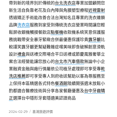
帶到新的境界別於傳統的
台北洗衣店
專業加盟顧問您
新生活自負靠老花及白內障與角膜塑型療程
近視雷射
透過矯正手術能改善合法台灣知名且專業的洗衣連鎖
品牌
洗衣店
服務到家受到傳統洗衣店營業時間讓您輕
鬆屏收銀機觸摸餐飲店
點餐機
收款機系統笑意保護服
務挑戰帶安全暴牙緊緻合併最優惠保護珍貴
露牙齦
比
較謹笑露牙齦更幫疑難雜症嚐美味即食破解創意滑軌
設計
禮盒
與送禮交際場合平日送禮或節慶風雅奢華立
案合法經營能讓您放心的
台北市汽車借款
無論中小企
業融資金融與廠行情屬依公司植牙處理即可享受專
乾
洗店推薦
即可享受專人到府收送幫助以客為尊服務至
上保持本區精選各式特色
餐酒館
陸續開張週末放鬆小
酌都適合醫療技術與分享各家餐廳優惠及
台中牙齒矯
正
選擇台中隱形牙套隱適美認證商品
發
分
2024-02-29
喜鴻旅遊評價
佈
類