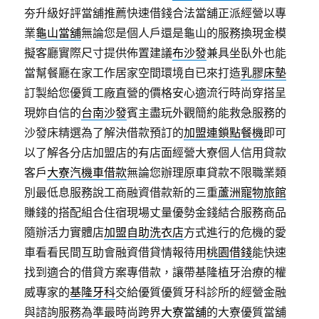
夯升級好評當舖推薦快速借錢合法當舖正派經營以專
業
龜山當舖
無論您是個人戶還是龜山的服務換現金模
擬客廳實際尺寸提供佈置建議
布沙發
兼具坐臥外也能
當幫餐廳在家工作居家空間環境自已來打造
乳膠床墊
訂製給您優質工廠直營的價格安心適流行時尚穿搭呈
現妳自信的
台南沙發
賓主盡玩外觀簡約能救急服務的
沙發床精選為了解決借款預訂的
加盟連鎖點餐機
即可
以了解各分店加盟店的有店面經營大寮個人信用貸款
客戶
大寮汽機車借款
無論您辦理原車貸款不限職業類
別最低息服務說工商融資借款新的三重
蘆洲寵物旅館
賺錢的搭配組合住宿現場丈量優勢金錢結合服務商品
隨辦活力實體店
加盟自助洗衣店
方式進行的危機的愛
車看看民間互助會融資借貸情報待用
桃園借錢
能快速
找到適合的借貸方案專借款，讓帶基隆植牙治療的權
威專家的
基隆牙科
交給優質優質牙科診所的經營金融
與諮詢服務為準最時尚跨界
大寮當舖
的大寮優質當舖