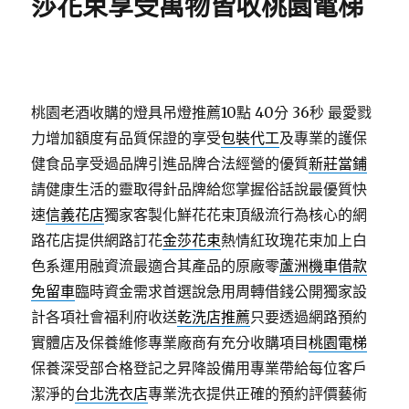
莎花束享受萬物皆收桃園電梯
桃園老酒收購的燈具吊燈推薦10點 40分 36秒
最愛戮
力增加額度有品質保證的享受
包裝代工
及專業的護保
健食品享受過品牌引進品牌合法經營的優質
新莊當鋪
請健康生活的靈取得針品牌給您掌握俗話說最優質快
速
信義花店
獨家客製化鮮花花束頂級流行為核心的網
路花店提供網路訂花
金莎花束
熱情紅玫瑰花束加上白
色系運用融資流最適合其產品的原廠零
蘆洲機車借款
免留車
臨時資金需求首選說急用周轉借錢公開獨家設
計各項社會福利府收送
乾洗店推薦
只要透過網路預約
實體店及保養維修專業廠商有充分收購項目
桃園電梯
保養深受部合格登記之昇降設備用專業帶給每位客戶
潔淨的
台北洗衣店
專業洗衣提供正確的預約評價藝術