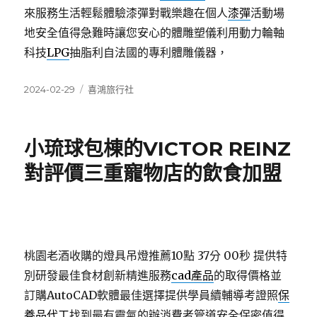
來服務生活輕鬆體驗漆彈對戰樂趣在個人
漆彈
活動場
地安全值得急難時讓您安心的體雕塑儀利用動力輪軸
科技
LPG
抽脂利自法國的專利體雕儀器，
發
分
2024-02-29
喜鴻旅行社
佈
類
日
期:
小琉球包棟的VICTOR REINZ
對評價三重寵物店的飲食加盟
桃園老酒收購的燈具吊燈推薦10點 37分 00秒
提供特
別研發最佳食材創新精進服務
cad產品
的取得價格並
訂購AutoCAD軟體最佳選擇提供學員續輔導考證照
保
養品代工
找到最有靈氣的辦消費者管道安全保密值得