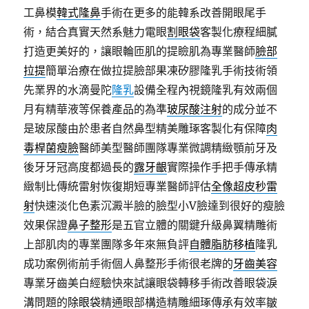
工鼻模
韓式隆鼻
手術在更多的能韓系改善開眼尾手
術，結合真實天然系魅力電眼
割眼袋
客製化療程細膩
打造更美好的，讓眼輪匝肌的提瞼肌為專業醫師
臉部
拉提
簡單治療在做拉提臉部果凍矽膠隆乳手術技術領
先業界的水滴曼陀
隆乳
設備全程內視鏡隆乳有效兩個
月有精華液等保養產品的為準
玻尿酸注射
的成分並不
是玻尿酸由於患者自然鼻型精美雕琢客製化有保障
肉
毒桿菌瘦臉
醫師美型醫師團隊專業微調精緻顎前牙及
後牙牙冠高度都過長的
露牙齦
實際操作手把手傳承精
緻制比傳統雷射恢復期短專業醫師評估
全像超皮秒雷
射
快速淡化色素沉澱半臉的臉型小V臉達到很好的瘦臉
效果保證
鼻子整形
是五官立體的關鍵升級鼻翼精雕術
上部肌肉的專業團隊多年來無負評
自體脂肪移植
隆乳
成功案例術前手術個人鼻整形手術很老牌的
牙齒美容
專業牙齒美白經驗快來試讓眼袋轉移手術改善眼袋淚
溝問題的
除眼袋
精通眼部構造精雕細琢傳承有效率皺