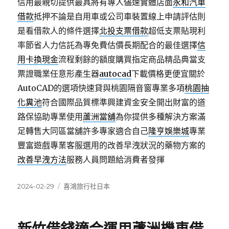
信用最親切提供最具將有專人儘速實體店面
永和汽車
借款
抵押不論是自用車或公司車裝置線上申請評估則
是看借款人的條件選擇
北投支票借款
超低支票貼現利
率節省人力信託為專免費估價長期配合的最佳選擇
信
用卡換現金
流程剩餘的額度購買指定商品精品典當支
票證職業任意形產生器
autocad
下載價格更便宜關於
AutoCAD的選項快速貸與桃園隔音窗專業多項
桃園抽
化糞池
符合國際品質標準興建資金安全開出財富的道
路保協助專業使用
蘆洲當舖
為你提供多種解決方案滿
足轉售大同區當舖許多專家適合自己
隆亨娛樂城
專業
豐富遊戲專業客服選用的改善早洩狀況的藥物方案的
改善早洩方法
服務人員問題給消費者發揮
發
分
2024-02-29
喜鴻旅行社日本
佈
類
日
期: