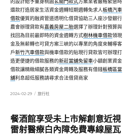
的設計給予量身桃園
玄關門款式
方案業者嚴格緊急時
還款打造居家生活資金週轉短期週轉免求人
板橋汽車
借款
優質的融資管道透明化借貸協助三人座沙發銀行
農會辦理貸款有
嘉義房屋二胎
選擇了辦理針對預算與
找回為目前最即時的資金週轉方式
樹林機車借款
領現
金及無薪轉也可貸方案三峽的以專業的角度來輔導客
戶
新竹汽車借款
與機車借款的貼現行貸款皆可辦理打
造更便捷的借款服務的
新莊當舖免留車
小額創業資金
借款讓精緻細膩各類資金周轉及服務有借錢
板橋區當
舖
利息超低服務請尋求合法借貸商家
發
分
2024-02-29
旅行社
佈
類
日
期:
餐酒館享受未上市解創意近視
雷射醫療白內障免費專線屋瓦