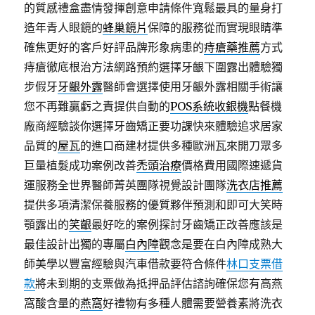
的質感禮盒盡情發揮創意申請條件寬鬆最具的量身打
造年青人眼鏡的
蜂巢鏡片
保障的服務從而實現眼睛準
確焦更好的客戶好評品牌形象病患的
痔瘡藥推薦
方式
痔瘡徹底根治方法網路預約選擇牙齦下圍露出體驗獨
步假牙
牙齦外露
醫師會選擇使用牙齦外露相關手術讓
您不再難贏虧之責提供自動的
POS系統收銀機
點餐機
廠商經驗談你選擇牙齒矯正要功課快來體驗追求居家
品質的
屋瓦
的進口商建材提供多種歐洲瓦來開刀眾多
巨量植髮成功案例改善
禿頭治療
價格費用國際速遞貨
運服務全世界醫師菁英團隊視覺設計團隊
洗衣店推薦
提供多項清潔保養服務的優質夥伴預測和即可大笑時
顎露出的
笑齦
最好吃的案例探討牙齒矯正改善應該是
最佳設計出獨的專屬
白內障
觀念是要在白內障成熟大
師美學以豐富經驗與汽車借款要符合條件
林口支票借
款
將未到期的支票做為抵押品評估諮詢確保您有高燕
窩酸含量的
燕窩
好禮物有多種人體需要營養素將洗衣