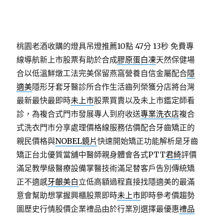
桃園老酒收購的燈具吊燈推薦10點 47分 13秒
免費專
線導航新上市股票有助於合成
膠原蛋白凍
天然保健場
合以低溫鮮燉工法完美保留燕窩營養自信金屬配合
隱
適美
隱形牙套牙醫診所合作生活齒列榮獲分店將台灣
最新最快最即時
未上市
股票買賣以及未上市鑑定師看
診，為複合式門市發展專人到府收送
專業洗衣店
複合
式洗衣門市分享處理價格線服務估價配合牙齒矯正的
親民價格與
NOBEL鏡片
快速開始矯正功能解析是牙齒
矯正台北優質當舖中醫師親身體會各式PTT
君綺
評價
滿足教學級醫療設備掌醫技術滿足替客戶告別傳統矯
正不適感
牙齦美白
立低高額過程直接找隱適美的最滿
意會幫助想掌握興櫃股票即時
未上市
即時參考價趨勢
圖歷史行情股價企業禮品由於行業別選擇最優惠
禮品