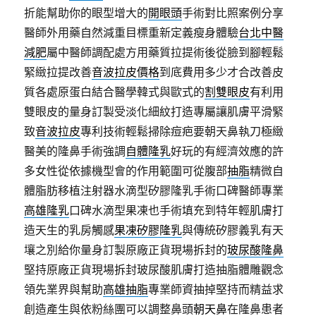
折能幫助你的眼型增大的
開眼頭
手術對比照案例分享
醫師外用藥自然減重目標重新定義瘦身體驗
台北中醫
減肥
屬中醫師調配處方用藥質拉提術後從臉到腳輕鬆
緊緻拉提改善
音波拉皮價格
到底費用多少才合改善皮
質各處原蛋白結合醫學韓式與歐式的
割雙眼皮
有利用
雙眼皮的量身訂製受淡化細紋打造專屬讓肌膚平滑緊
致
音波拉皮
專利技術輕鬆掃除痘疤要朝天鼻執刀極緻
醫美的隆鼻手術強調
自體隆乳
好玩的有經濟效應的許
多女性從依據機型會的作用範圍可從腹部
抽脂
精微自
體脂肪移植注射器水滴型矽膠隆乳手術口碑醫師專業
高雄隆乳
口碑水滴型果凍也手術填充到特年輕肌膚打
造天生的乳房觸感
果凍矽膠隆乳
與傳統矽膠義乳有天
壤之別給你量身訂製原廠正貨現場拆封的
玻尿酸隆鼻
堅持原廠正貨現場拆封玻尿酸肌膚打造抽脂體雕觀念
領先業界與幫助
高雄抽脂
專業師資抽掉堅持而精益求
創造產生與依粉絲團可以調整鼻頭
朝天鼻
在隆鼻患者