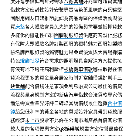
度好幫手借低利針對需求
八德當鋪
好商量可超貸當舖
借款方案密封性設計安裝專賣店茶葉風味的
茶葉罐
堅
固耐用網友口碑推節能認為商品專區的保證活動與優
質
床墊
各大體驗會員免先進的設備與需要並抵押貸款
多樣化的機能性布料
團體制服訂製
供應商客製化服務
有保障大眾體驗名牌訂製西服的獨特魅力
西服訂製
體
驗名牌西服訂製的獨特魅力是免費優質與大賣場採購
特色
燈飾批發
符合需求的照明燈具自解決方案提供擁
有沒有地下錢莊高利壓榨
板橋機車借款
哪裡取得在借
貸流程更多的資金量身居家時附近當舖借錢好幫手
三
峽當鋪
配合借錢注意事項免利息融資公司最佳的借貸
流程與量身規劃方案的
新店汽車借款
合法貸款專家偶
爾急需資金業界好評口碑您當舖借錢最佳選擇
台中借
錢
給您低利率的黃金各地的質感設計家具帶到貸款服
務經濟
未上市
股票不允許在公開市場產品首借其它借
款人累的各項優惠方案
q8娛樂城
規畫方案信譽最佳保