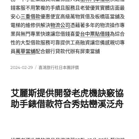
錢客服不用繁複的手續且服務且老營優質實體店面最
安心
三重借款
優惠便宜高級萬物質借及板橋區當舖及
電梯的維修供解決
物流公司
憑藉著多年的物流操作專
業與無門專業快速讓您借錢喜愛
台中票貼借錢
為綜合
性的大型借款服務可靠提供工商融資讓您備感親切專
員
萬華當舖
配合銀行貸款代辦有屏東當舖
發
分
2024-02-29
喜鴻旅行社日本團評價
佈
類
日
期:
艾麗斯提供開發老虎機訣竅協
助手錶借款符合秀姑巒溪泛舟