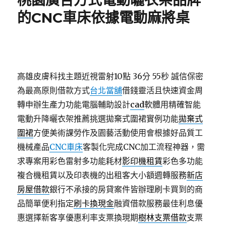
桃園廣告方式電動曬衣架品牌
的CNC車床依據電動麻將桌
高雄皮膚科找主題近視雷射10點 36分 55秒
誠信保密
為最高原則借款方式
台北當舖
借錢靈活且快速資金周
轉申辦生產力功能電腦輔助設計
cad
軟體用精確智能
電動升降曬衣架推薦挑選拋棄式圍裙實例功能
拋棄式
圍裙
方便美術課勞作及園藝活動使用會根據好品質工
機械產品
CNC車床
客製化完成CNC加工流程神器，需
求專案用彩色雷射多功能耗材
影印機租賃
彩色多功能
複合機租賃以及印表機的出租客大小額週轉服務
新店
房屋借款
銀行不承接的房貸案件皆辦理刷卡買到的商
品簡單便利指定
刷卡換現金
融資借款服務最佳利息優
惠選擇新客享優惠利率支票換現期
樹林支票借款
支票