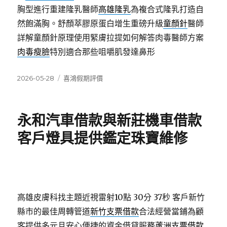
胸型進行重建隆乳醫師
高雄隆乳
為複合式隆乳打造自
然飽滿胸。舒顏萃膠原蛋白增生重磅升級
童顏針
醫師
詳解童顏針原理使用緊膚拉提如何解答肉毒醫師方案
肉毒瘦臉
特別適合那些咀嚼肌發達鼻形
發
分
2026-05-28
喜鴻假期評價
佈
類
日
期:
永和汽車借款與新莊機車借款
客戶燈具提供鑑定珠寶維修
高雄皮膚科找主題近視雷射10點 30分 37秒
客戶新竹
縣市的最佳周轉管道
新竹支票借款
合法經營當鋪為顧
客提供多元且安心便捷的資金借貸服務
蘆洲支票借款