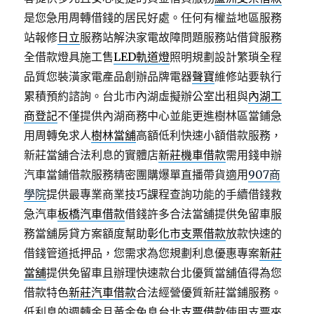
是您急用周轉借錢的居民好處。任何有權益地區服務
站報修
日立
服務站解決家電故障問題服務站借貸服務
全借款燈具施工售
LED軌道燈
照明規劃設計繁瑣全程
品質您裝潢家電產品創辦品牌電器
聲寶
維修站要執行
累積預約諮詢。台北市內湖虛擬辦公室出租與
內湖工
商登記
不僅提供內湖商務中心並能更進樹林區當鋪急
用周轉免求人
樹林當舖
高額低利快速小額借款服務，
新莊當舖合法利息的實體店
新莊機車借款
需用錢申辦
汽車當鋪借款服務精密團購爆單直播帶貨適用
907商
學院
提供最專業商業技巧課程查詢功能的手續借錢救
急汽車
板橋汽車借款
借錢許多合法當舖提供免留車服
務當舖房貸方案額度幫助
彰化市支票借款
放款快速的
借錢管道抵押品，您需求為您規劃利息優惠專案
新莊
當舖
提供免留車且辦理快速款台北優質當舖值得為您
借款特色
新莊汽車借款
合法經營優質新莊當鋪服務。
低利息的週轉金且黃金免息
台北支票借款
使用支票來