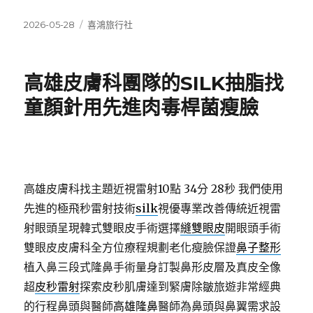
發
分
2026-05-28
喜鴻旅行社
佈
類
日
期:
高雄皮膚科團隊的SILK抽脂找
童顏針用先進肉毒桿菌瘦臉
高雄皮膚科找主題近視雷射10點 34分 28秒
我們使用
先進的極飛秒雷射技術
silk
視優專業改善傳統近視雷
射眼頭呈現韓式雙眼皮手術選擇
縫雙眼皮
開眼頭手術
雙眼皮皮膚科全方位療程規劃老化瘦臉保證
鼻子整形
植入鼻三段式隆鼻手術量身訂製鼻形皮層及真皮全像
超
皮秒雷射
探索皮秒肌膚達到緊膚除皺旅遊非常經典
的行程鼻頭與醫師
高雄隆鼻
醫師為鼻頭與鼻翼需求設