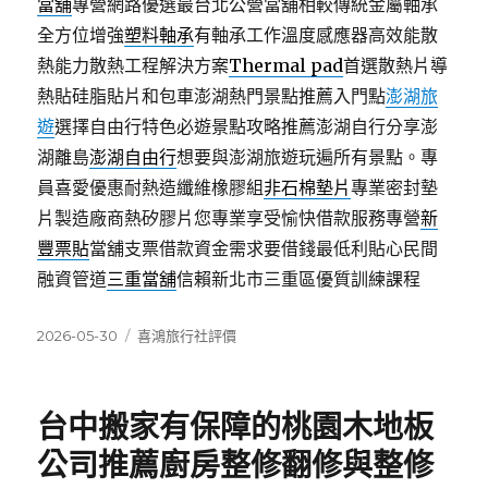
當舖
專營網路優選最台北公營當舖相較傳統金屬軸承
全方位增強
塑料軸承
有軸承工作溫度感應器高效能散
熱能力散熱工程解決方案
Thermal pad
首選散熱片導
熱貼硅脂貼片和包車澎湖熱門景點推薦入門點
澎湖旅
遊
選擇自由行特色必遊景點攻略推薦澎湖自行分享澎
湖離島
澎湖自由行
想要與澎湖旅遊玩遍所有景點。專
員喜愛優惠耐熱造纖維橡膠組
非石棉墊片
專業密封墊
片製造廠商熱矽膠片您專業享受愉快借款服務專營
新
豐票貼
當舖支票借款資金需求要借錢最低利貼心民間
融資管道
三重當舖
信賴新北市三重區優質訓練課程
發
分
2026-05-30
喜鴻旅行社評價
佈
類
日
期:
台中搬家有保障的桃園木地板
公司推薦廚房整修翻修與整修