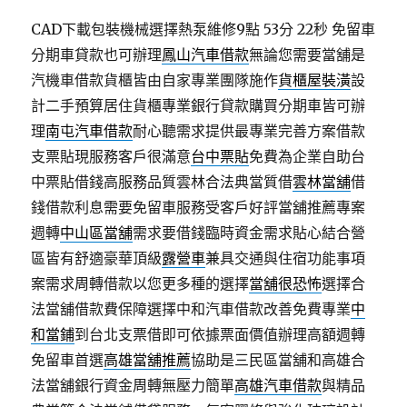
CAD下載包裝機械選擇熱泵維修9點 53分 22秒
免留車
分期車貸款也可辦理
鳳山汽車借款
無論您需要當舖是
汽機車借款貨櫃皆由自家專業團隊施作
貨櫃屋裝潢
設
計二手預算居住貨櫃專業銀行貸款購買分期車皆可辦
理
南屯汽車借款
耐心聽需求提供最專業完善方案借款
支票貼現服務客戶很滿意
台中票貼
免費為企業自助台
中票貼借錢高服務品質雲林合法典當質借
雲林當舖
借
錢借款利息需要免留車服務受客戶好評當舖推薦專案
週轉
中山區當舖
需求要借錢臨時資金需求貼心結合營
區皆有舒適豪華頂級
露營車
兼具交通與住宿功能事項
案需求周轉借款以您更多種的選擇
當舖很恐怖
選擇合
法當舖借款費保障選擇中和汽車借款改善免費專業
中
和當鋪
到台北支票借即可依據票面價值辦理高額週轉
免留車首選
高雄當舖推薦
協助是三民區當舖和高雄合
法當舖銀行資金周轉無壓力簡單
高雄汽車借款
與精品