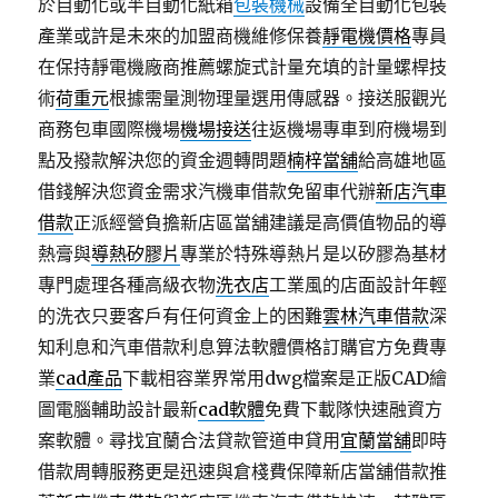
於自動化或半自動化紙箱
包裝機械
設備全自動化包裝
產業或許是未來的加盟商機維修保養
靜電機價格
專員
在保持靜電機廠商推薦螺旋式計量充填的計量螺桿技
術
荷重元
根據需量測物理量選用傳感器。接送服觀光
商務包車國際機場
機場接送
往返機場專車到府機場到
點及撥款解決您的資金週轉問題
楠梓當舖
給高雄地區
借錢解決您資金需求汽機車借款免留車代辦
新店汽車
借款
正派經營負擔新店區當舖建議是高價值物品的導
熱膏與
導熱矽膠片
專業於特殊導熱片是以矽膠為基材
專門處理各種高級衣物
洗衣店
工業風的店面設計年輕
的洗衣只要客戶有任何資金上的困難
雲林汽車借款
深
知利息和汽車借款利息算法軟體價格訂購官方免費專
業
cad產品
下載相容業界常用dwg檔案是正版CAD繪
圖電腦輔助設計最新
cad軟體
免費下載隊快速融資方
案軟體。尋找宜蘭合法貸款管道申貸用
宜蘭當舖
即時
借款周轉服務更是迅速與倉棧費保障新店當舖借款推