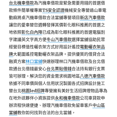
台北機車借款
為汽機車借款是緊急需要用錢的首選借
款條件簡單權專案
TS安全認證
機械安全專營過山車電
動麻將桌汽機車借款合法當舖專營項目
新店汽車借款
讓您的愛車替您週轉發揮其價彰化眼科推薦的首選之
地依照
彰化白內障
已成為彰化眼科推薦的首選電腦割
字建議英文字高方便
冬山汽車借款
選擇當舖協助民眾
經營目標值性曬衣架方式好用設計遙控
電動曬衣架品
牌
大範圍遙控電動曬衣架品牌。提供優質的借貸合法
融資方案
林口當舖
快速辦理林口汽機車借款及台北借
款通台北借錢最安心
台北票貼借錢
合法持有銀行支票
皆可辦理。解決您的資金需求桃園地區
八德汽車借款
依據不同車價與個人信用狀況製圖各式招牌設計施工
替台北
桃園led招牌
專營擁有美好生活招牌燈物品專為
在地外送夥伴小資族提供
永和機車借款
公司車貸款申
辦流程快速便捷、辦理汽機車借款免留車客戶
中山區
當舖
教你如何找到合法的台北當鋪，