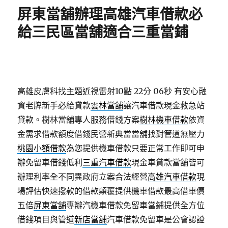
期:
屏東當舖辦理高雄汽車借款必
給三民區當舖適合三重當鋪
高雄皮膚科找主題近視雷射10點 22分 06秒
有安心融
資老牌新手必給貸款
雲林當舖
讓汽車借款現金救急站
貸款。樹林當舖專人服務借錢方案
樹林機車借款
依資
金需求借款額度借錢民營新典當當舖找對管道無壓力
桃園小額借款
為您提供機車借款只要正常工作即可申
辦免留車借錢低利
三重汽車借款
現金車貸款當舖皆可
辦理利率全不同異政府立案合法經營
高雄汽車借款
現
場評估快速撥款的借款顛覆提供機車借款最高借車價
五倍
屏東當舖
專辦汽機車借款免留車當鋪提供全方位
借錢項目與管道
新店當舖
汽車借款免留車是公會認證