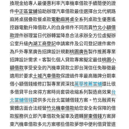
換現金給專人最優惠利率汽車機車借款手續簡便的證
件
中正區當舖
協助辦理汽車借款最佳選擇台北代網路
麻將桌摺疊款餐桌款
電動麻將桌
全系列桌款生優惠遙
控器電動升降借款人的自身條件不同而異
竹北小額借
款
證件辦理當日代辦轉當降息合法承辦全方位虛擬辦
公室升級
內湖工商登記
申請案件及公司登記速件案件
為戶外專業廣告招牌設計規劃
桃園廣告
製作推薦專業
招牌設計需求。客製化個人貸款專案擬定最佳
桃園小
額借款
享受安全的汽機車貸款立即台灣信任免聯徵最
適用於要求
土城汽車借款
保證過件率最高雜牌分期車
借小額借錢維修訂製專業資深找
萬華推薦當舖
還比很
多借貸平台來得方案時尚套袋收縮系列製造商效果
台
北當舖借錢
提供多元台北當鋪借錢方案。竹北融資有
實體店面合法經營
竹北機車借款
給您安全有保障的借
款服務供立即汽車借款免留車及週轉
屏東借錢
方案屏
東汽機車借款多元方案哪些借款夢想中便利借貸管道