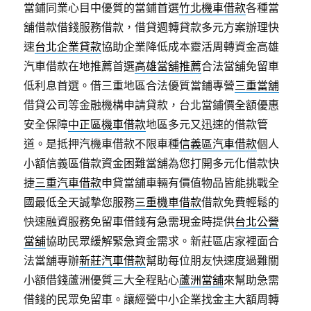
當鋪同業心目中優質的當鋪首選
竹北機車借款
各種當
舖借款借錢服務借款，借貸週轉貸款多元方案辦理快
速
台北企業貸款
協助企業降低成本靈活周轉資金高雄
汽車借款在地推薦首選
高雄當舖推薦
合法當舖免留車
低利息首選。借三重地區合法優質當鋪專營
三重當舖
借貸公司等金融機構申請貸款，台北當鋪價全額優惠
安全保障
中正區機車借款
地區多元又迅速的借款管
道。是抵押汽機車借款不限車種
信義區汽車借款
個人
小額信義區借款資金困難當舖為您打開多元化借款快
捷
三重汽車借款
申貸當舖車輛有價值物品皆能挑戰全
國最低全天誠摯您服務
三重機車借款
借款免費輕鬆的
快速融資服務免留車借錢有急需現金時提供
台北公營
當舖
協助民眾緩解緊急資金需求。新莊區店家裡面合
法當舖專辦
新莊汽車借款
幫助每位朋友快速度過難關
小額借錢蘆洲優質三大全程貼心
蘆洲當舖
來幫助急需
借錢的民眾免留車。讓經營中小企業找金主大額周轉