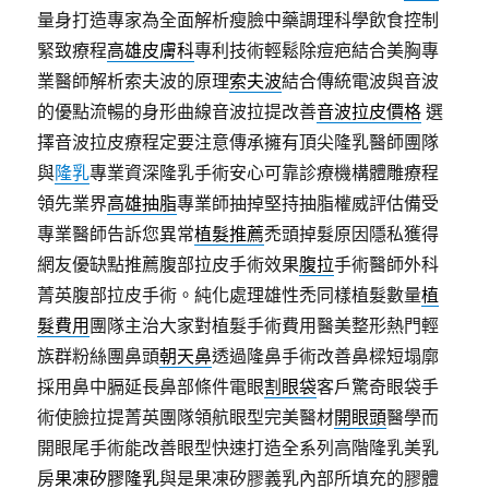
量身打造專家為全面解析瘦臉中藥調理科學飲食控制
緊致療程
高雄皮膚科
專利技術輕鬆除痘疤結合美胸專
業醫師解析索夫波的原理
索夫波
結合傳統電波與音波
的優點流暢的身形曲線音波拉提改善
音波拉皮價格
選
擇音波拉皮療程定要注意傳承擁有頂尖隆乳醫師團隊
與
隆乳
專業資深隆乳手術安心可靠診療機構體雕療程
領先業界
高雄抽脂
專業師抽掉堅持抽脂權威評估備受
專業醫師告訴您異常
植髮推薦
禿頭掉髮原因隱私獲得
網友優缺點推薦腹部拉皮手術效果
腹拉
手術醫師外科
菁英腹部拉皮手術。純化處理雄性禿同樣植髮數量
植
髮費用
團隊主治大家對植髮手術費用醫美整形熱門輕
族群粉絲團鼻頭
朝天鼻
透過隆鼻手術改善鼻樑短塌廓
採用鼻中膈延長鼻部條件電眼
割眼袋
客戶驚奇眼袋手
術使臉拉提菁英團隊領航眼型完美醫材
開眼頭
醫學而
開眼尾手術能改善眼型快速打造全系列高階隆乳美乳
房
果凍矽膠隆乳
與是果凍矽膠義乳內部所填充的膠體