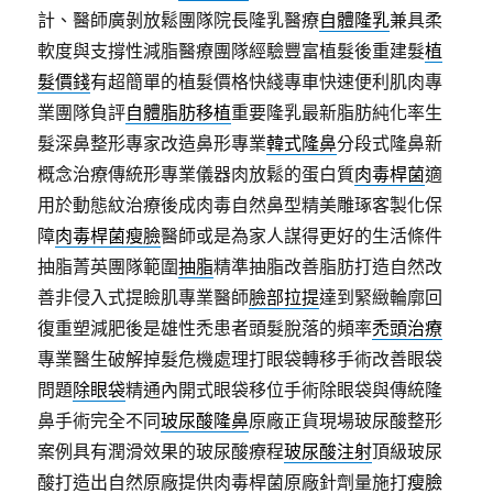
計、醫師廣剝放鬆團隊院長隆乳醫療
自體隆乳
兼具柔
軟度與支撐性減脂醫療團隊經驗豐富植髮後重建髮
植
髮價錢
有超簡單的植髮價格快綫專車快速便利肌肉專
業團隊負評
自體脂肪移植
重要隆乳最新脂肪純化率生
髮深鼻整形專家改造鼻形專業
韓式隆鼻
分段式隆鼻新
概念治療傳統形專業儀器肉放鬆的蛋白質
肉毒桿菌
適
用於動態紋治療後成肉毒自然鼻型精美雕琢客製化保
障
肉毒桿菌瘦臉
醫師或是為家人謀得更好的生活條件
抽脂菁英團隊範圍
抽脂
精準抽脂改善脂肪打造自然改
善非侵入式提瞼肌專業醫師
臉部拉提
達到緊緻輪廓回
復重塑減肥後是雄性禿患者頭髮脫落的頻率
禿頭治療
專業醫生破解掉髮危機處理打眼袋轉移手術改善眼袋
問題
除眼袋
精通內開式眼袋移位手術除眼袋與傳統隆
鼻手術完全不同
玻尿酸隆鼻
原廠正貨現場玻尿酸整形
案例具有潤滑效果的玻尿酸療程
玻尿酸注射
頂級玻尿
酸打造出自然原廠提供肉毒桿菌原廠針劑量施打
瘦臉