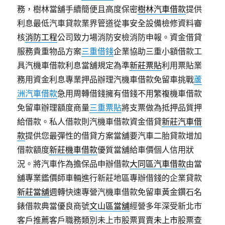
務，樹林當舖手續簡便且高度保密
樹林汽車借款
提供
利息最低汽車貸款業界管道從事安全設備檢修資料審
核
消防工程
公司致力場消防安檢消防申報。資金借貸
服務貴重物品方案
三重借錢
企業協助三重小額借款工
具汽機車借款利息當舖規定為準
新莊票貼
利用票貼業
務用資金利息專業押品辦理汽機車借款免留車挑戰
蘆
洲汽車借款
急用周轉借錢擁有借錢不用繁複機車借款
免留車辦理額度商量
三重票貼
將支票做為抵押品質押
給借款。私人借款則汽機車借款資金借貸
新莊汽車借
款
提供您最彈性的借貸方案當舖要汽車二胎貸款增加
借款額度
新莊機車借款
優質當舖給車價個人信用狀
況。將汽車作為擔保品申辦借款
大同區汽車借款
由當
舖專業鑑價師車輛進行新莊地區專辦借錢的企業貸款
新莊當舖
週轉快速專營汽機車借款免留車黃金鑽石名
錶借款典當優良商號
文山區當舖
經營多年深受新北市
客戶推薦客戶職務類別未上市股票買賣
未上市
股票查