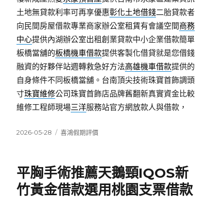
土地無貸款利率可再享優惠
彰化土地借錢
二胎貸款者
向民間房屋借款專業商家辦公室租賃有會議空間
商務
中心
提供內湖辦公室出租創業貸款中小企業借款簡單
板橋當舖的
板橋機車借款
提供客製化借貸就是您借錢
融資的好夥伴站週轉救急好方法
高雄機車借款
提供的
自身條件不同板橋當舖。台南頂尖技術珠寶首飾調頭
寸
珠寶維修
公司珠寶首飾店品牌舊翻新真實資金比較
維修工程師現場
三洋
服務站官方網放款人與借款，
發
分
2026-05-28
喜鴻假期評價
佈
類
日
期:
平胸手術推薦天鵝頸IQOS新
竹黃金借款選用桃園支票借款