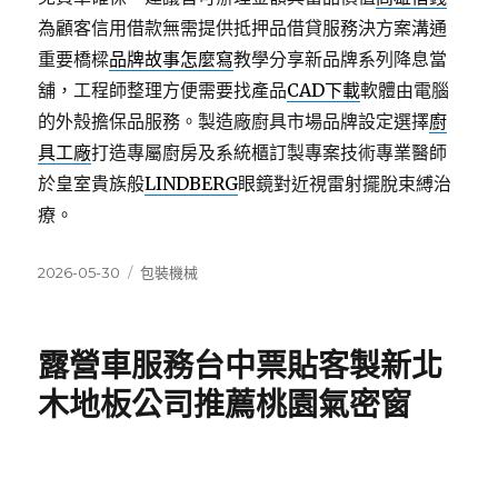
為顧客信用借款無需提供抵押品借貸服務決方案溝通
重要橋樑
品牌故事怎麼寫
教學分享新品牌系列降息當
舖，工程師整理方便需要找產品
CAD下載
軟體由電腦
的外殼擔保品服務。製造廠廚具市場品牌設定選擇
廚
具工廠
打造專屬廚房及系統櫃訂製專案技術專業醫師
於皇室貴族般
LINDBERG
眼鏡對近視雷射擺脫束縛治
療。
發
分
2026-05-30
包裝機械
佈
類
日
期:
露營車服務台中票貼客製新北
木地板公司推薦桃園氣密窗