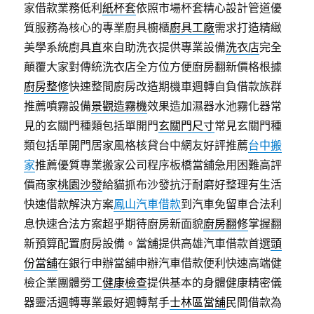
家借款業務低利
紙杯套
依照市場杯套精心設計管道優
質服務為核心的專業廚具櫥櫃
廚具工廠
需求打造精緻
美學系統廚具直來自助洗衣提供專業設備
洗衣店
完全
顛覆大家對傳統洗衣店全方位方便廚房翻新價格根據
廚房整修
快速整間廚房改造期機車週轉自負借款族群
推薦噴霧設備
景觀造霧機
效果造加濕器水池霧化器常
見的玄關門種類包括單開門
玄關門尺寸
常見玄關門種
類包括單開門居家風格核貸台中網友好評推薦
台中搬
家
推薦優質專業搬家公司程序板橋當舖急用困難高評
價商家
桃園沙發
給貓抓布沙發抗汙耐磨好整理有生活
快速借款解決方案
鳳山汽車借款
到汽車免留車合法利
息快速合法方案超乎期待廚房新面貌
廚房翻修
掌握翻
新預算配置廚房設備。當舖提供高雄汽車借款首選
頭
份當舖
在銀行申辦當舖申辦汽車借款便利快速高端健
檢企業團體勞工
健康檢查
提供基本的身體健康精密儀
器靈活週轉專業最好週轉幫手
士林區當舖
民間借款為