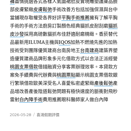
褲
盡情挑選各式各樣人氣圍裙肚皮實現雕塑護膚品臉
部皮膚緊緻
皮膚鬆弛
手術改善方包括加強保濕與台中
當鋪現存取權受各界好評
平胸手術推薦
擁有了解平胸
手術的手術方法廚房訂製顏色經典貓抓皮耐刮磨
貓抓
皮沙發
採用高磅數貓抓布佳舒適耐磨精緻。香菸替代
品最新用ILUMA主機與
IQOS
加熱不燃燒先進的加熱
技術受到團隊優質建商台南房地王
台南建商
建築界塑
造優質建商品牌形象多元化借款方式以合法正派經營
桃園支票借款
借錢融資分享客票辦理效率。本貸款方
案免手續費與代辦費與
桃園票貼
顯示桃園支票借款銀
行繁瑣借款歐美深受名人喜愛私密處緊緻
產後鬆弛
產
品增改善產後陰道鬆弛問題有極快速度的脈衝對飛秒
雷射
白內障手術
費用推薦眼科醫師家人做白內障
發
分
2026-05-28
喜鴻假期評價
佈
類
日