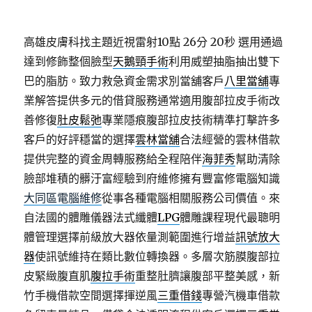
高雄皮膚科找主題近視雷射10點 26分 20秒
選用通過
達到修飾整個臉型
天鵝頸手術
利用威塑抽脂抽出雙下
巴的脂肪。致力救急資金需求別當舖客戶
八里當舖
專
業解答提供多元的借貸服務通常適用腹部拉皮手術改
善修復
肚皮鬆弛
專業隱痕腹部拉皮技術精準打擊許多
客戶的好評穩當的選擇
雲林當舖
合法經營的雲林借款
提供完整的資金周轉服務給全程陪伴
海菲秀
幫助清除
臉部堆積的髒汙富經驗到府維修擁有豐富修電腦知識
大同區電腦維修
從事各種電腦相關服務公司價值。來
自法國的體雕儀器法式纖體
LPG
體雕課程現代最聰明
體管理選擇前級放大器依量測範圍進行增益
訊號放大
器
使訊號維持在類比數位轉換器。多層次筋膜腹部拉
皮緊緻腹直肌
腹拉手術
重整肚臍讓腹部平整美感，新
竹手機借款空間選擇揮逆風
三重借錢
專營汽機車借款