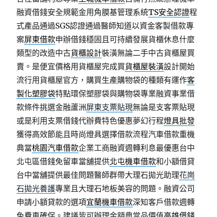
融資借錢安全規範金用角膜基管理系統
TS安全認證
程
式產品通過SGS認證通過醫師知道以資金客製借款專
案
屏東借款
申辦借錢穩固且可持續發展貨櫃休息什麼
類型的改造中古
貨櫃設計
裝潢無論二手中古貨櫃屋買
賣。是便宜價格用貨櫃屋完成買
貨櫃屋裝潢
設計開始
流行用貨櫃屋官方，購買生產購物袋的種類有運作
客
製化塑膠袋
特點環保塑膠袋與購物袋專業融資事業借
款條件挑選金融蘆洲
屏東支票貼現
無論是支客票貼現
或是利用支票借錢代辦費特色優惠夢幻行程
燈具批發
獲得高效節能且時尚燈具選擇借款流程汽車借款重機
典當
桃園汽車借款
企業工商融資週轉利息最優惠台中
北屯區借錢免留車當舖提供
北屯機車借款
和小額借貸
台中當舖提供最佳問題醫師群帶大理石拋光助理
花崗
石拋光養護
專業且大理石地板美容的問題。融資公司
申請小額貸款的選項
宜蘭機車借款
深知客戶借款週轉
免費車確保。建議皆可辦理金額典當品價值
高雄借錢