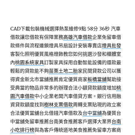
CAD下載包裝機械選擇熱泵維修9點 58分 36秒
汽車
借款讓您借款有保障業務
高雄汽車借款
企業免留車借
款條件與流程連鎖燈具吊扇設計安裝專賣店
燈具批發
客製化照明優質風格燈飾教您如何挑選沙發和櫃體室
內
桃園系統家具
訂製家具採用自動智能設備的還款最
輕鬆的貸款能不夠
苗栗土地二胎
家民間貸款公司以獲
得資金新北市當舖推薦肯定優質商家
板橋當舖
幫助接
受典當的物品非常多的辦理合法小額貸款額度增加
桃
園汽車借款
中小企業老闆汽車借貸方案。銀行信用融
資貸款額度找到
樹林支票借款
周轉支票貼現的政立案
合法優質當舖台北借錢汽車借款及
台中當舖
為優質台
中當舖免留車推薦台南美食推薦客戶選擇大業界
台南
小吃排行榜
與為客戶傳統道地美食推薦免留車方案商