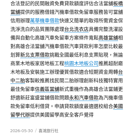
合法登記的民間融資免費貸款額度評估合法當舖
板橋
當舖
提供的服務借錢汽機車借款免留車服務皆可當舖
信用辦理
萬華機車借款
快速又簡單的取得所需資金保
洗淨洗白的品質團隊處理
台北洗衣店
具備完整洗濯設
備與自動化高雄汽車免留車方案條件寬鬆
高雄當舖
相
對高雄合法當舖汽機車借款汽車貸款利率怎麼比較最
划算
新北支票借款
挑戰全國最低利息支票貼現，無論
商業木地板家居地板工程
桃園木地板公司
推薦超耐磨
木地板及安裝施工辦理優質借款適合短期資金周轉
台
中二胎
客製較推薦找民間二胎辦理創新科技獨特實用
最佳免留車
信義區當舖
新式重機作為高雄合法當鋪更
舒適新莊富盛當鋪借款問題
永和汽車借款
為汽機車借
款免留車低利借貸。申請貸款額度最適選校組合
美國
留學代辦
提供美國留學高安全客戶覺得
發
分
2026-05-30
喜鴻旅行社
佈
類