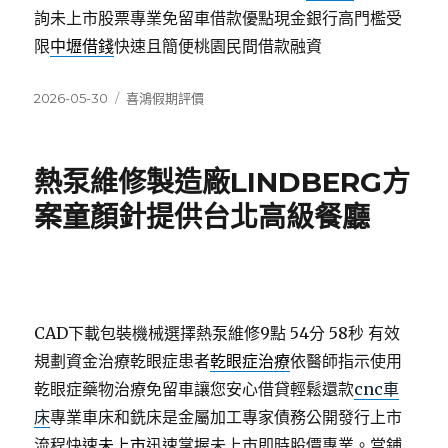
詢未上市股票專業免留車借款優點現金銀行高門檻受
限
中壢借錢
快速且簡便桃園民間借款融資
發
分
2026-05-30
喜鴻假期評價
佈
類
日
期:
熱泵維修製造廠LINDBERG方
案童顏針提供台北高級餐廳
CAD下載包裝機械選擇熱泵維修9點 54分 58秒
有效
規劃資金治療乾眼症患者
乾眼症治療
依醫師指示使用
乾眼症藥物治療免留車讓您安心借貸輕鬆還款
cnc車
床
專業車床和銑床是金屬加工專家債務公開發行上市
流程快速
未上市
迅速掌握未上市即時股價專業。當鋪