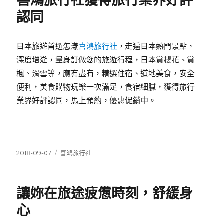
喜鴻旅行社獲得旅行業界好評
認同
日本旅遊首選怎漾
喜鴻旅行社
，走遍日本熱門景點，
深度增遊，量身訂做您的旅遊行程，日本賞櫻花、賞
楓、滑雪等，應有盡有，精選住宿、道地美食，安全
便利，美食購物玩樂一次滿足，食宿細膩，獲得旅行
業界好評認同，馬上預約，優惠促銷中。
發
分
2018-09-07
喜鴻旅行社
佈
類
日
期:
讓妳在旅途疲憊時刻，舒緩身
心