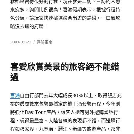
就都是賣得很好的行程，現在就是二訪、三訪的人愈
來愈多，詢問比例很高！喜鴻假期表示，根據行程特
色分類，讓玩家快速挑選適合出遊的路線，一口氣攻
略沒去過的府縣！
發
分
2018-09-29
喜鴻東京
佈
類
日
期:
喜愛欣賞美景的旅客絕不能錯
過
喜鴻
自由行部門去年大幅成長30%以上，取得飯店充
裕的房間數來包裝最穩定的機＋酒套裝行程，今年則
將強化Day Tour產品，讓客人還可另外選購當地行
程，玩得最豐富。大陸各線的表現都不錯，而邊疆行
程如張家界、九寨溝、麗江、新疆等旅遊產品，都非