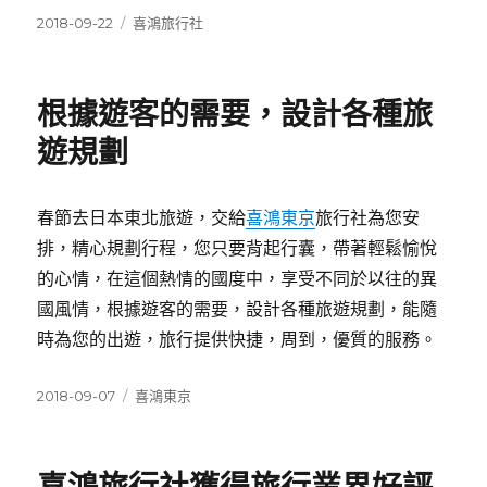
發
分
2018-09-22
喜鴻旅行社
佈
類
日
期:
根據遊客的需要，設計各種旅
遊規劃
春節去日本東北旅遊，交給
喜鴻東京
旅行社為您安
排，精心規劃行程，您只要背起行囊，帶著輕鬆愉悅
的心情，在這個熱情的國度中，享受不同於以往的異
國風情，根據遊客的需要，設計各種旅遊規劃，能隨
時為您的出遊，旅行提供快捷，周到，優質的服務。
發
分
2018-09-07
喜鴻東京
佈
類
日
期: