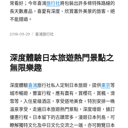
常看好；今年喜鴻
旅行社
將包裝出許多條特殊路線的
長天數產品，喜愛有深度、欣賞塞外美景的旅客，絕
不能錯過。
發
分
2018-09-29
喜鴻旅行社
佈
類
日
期:
深度體驗日本旅遊熱門景點之
無限樂趣
深度體驗
喜鴻
旅行社私人定制日本旅遊，提供
東京
等
城市暢遊，豐富行程，應有盡有，賞櫻花、賞楓、滑
雪等，入住星級酒店，享受道地美食，特別安排一晚
溫泉享受，走遍日本旅遊熱門景點，深度增遊，搶訂
優惠行程。日本留下的古蹟眾多，漫遊日本列島，可
瞭解獨特文化及中日文化交流之一端，亦可飽覽日本