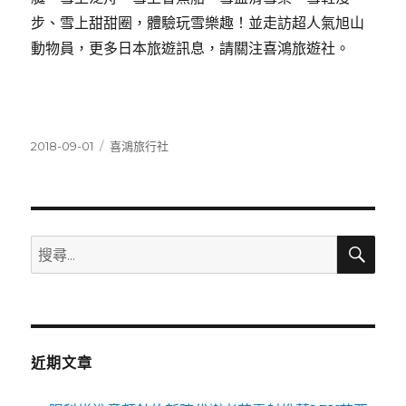
步、雪上甜甜圈，體驗玩雪樂趣！並走訪超人氣旭山
動物員，更多日本旅遊訊息，請關注喜鴻旅遊社。
發
分
2018-09-01
喜鴻旅行社
佈
類
日
期:
搜
搜
尋
尋
關
鍵
字:
近期文章