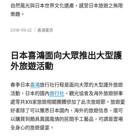
自然風光與日本世界文化遺產，感受日本旅遊之無限
樂趣。
發
分
2018-09-22
喜鴻東京
佈
類
日
期:
日本喜鴻面向大眾推出大型護
外旅遊活動
春季日本
喜鴻
旅行社行程是面向大眾的大型護外旅遊
活動，日本的國內
旅行社
，觀光協會及海外旅遊辦事
處等共101家旅遊相關團體慘加了此次旅遊節。旅遊愛
好者除了可以獲悉日本國內，海外的旅遊信息，還可
以購買到頗具異國風情的民間手工藝品，可謂是壹場
全身心的旅遊盛宴。