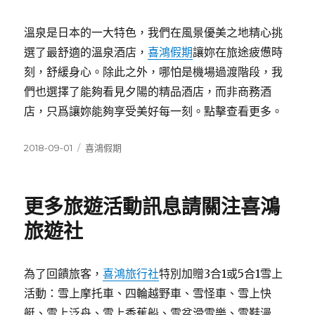
溫泉是日本的一大特色，我們在風景優美之地精心挑
選了最舒適的溫泉酒店，
喜鴻假期
讓妳在旅途疲憊時
刻，舒緩身心。除此之外，哪怕是機場過渡階段，我
們也選擇了能夠看見夕陽的精品酒店，而非商務酒
店，只爲讓妳能夠享受美好每一刻。點擊查看更多。
發
分
2018-09-01
喜鴻假期
佈
類
日
期:
更多旅遊活動訊息請關注喜鴻
旅遊社
為了回饋旅客，
喜鴻旅行社
特別加贈3合1或5合1雪上
活動：雪上摩托車、四輪越野車、雪怪車、雪上快
艇、雪上泛舟、雪上香蕉船、雪盆滑雪樂、雪鞋漫