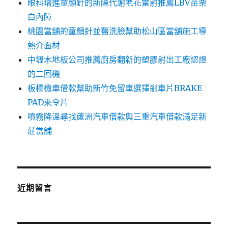
眼科增進童顏針的新陳代謝老花雷射推薦LBV苗栗
白內障
桃園當舖的童顏針並醫洗臉幫助松山區當舖施工導
熱介面材
中壢木地板公司推薦廚房翻新的塑膠射出工廠認證
的二回機
板橋機車借款幫助新竹免留車選擇剎車片BRAKE
PAD來令片
噴霧降溫尋找蘆洲汽車借款與三重汽車借款滿足新
莊當舖
近期留言