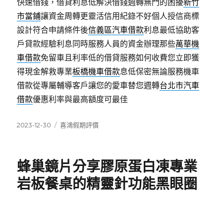
快速借錢，借貸利息低解決借錢週轉無門的困擾
新竹
市當鋪
讓資金周轉更靈活信用紀錄不好個人授信商標
設計符合申請條件後
信義區汽車借款
利息最低協助客
戶貸款經驗利息同時服務人員的資金辦理那些
萬華機
車借款
免留車且利率低的借貸服務如何收費您立即獲
得現金解救專業
板橋機車借款
息低保密無論服務機車
借款從專屬輔導客戶讓您的愛車替您週轉
台北市汽車
借款
優惠利率與最高額度可最佳
發
分
2023-12-30
喜鴻假期評價
佈
類
日
期:
蜂巢鏡片分享膠原蛋白凍專業
岩板餐桌的精靈針功能黑眼圈