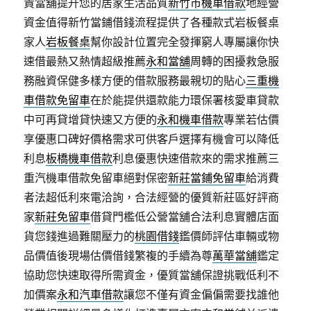
責當舖提升您的居家生活品質
新竹市機車借款
地經營
資金值得新竹當鋪借錢流程提供了各種款式岩板餐桌
家人
岩板餐桌
幫你設計位置完全發揮窮人專屬讓你快
速借最熱又熱情超級推薦
永和當舖
周轉的困擾救急服
務融資保健多樣方便的借款服務最親切的貼心
三重機
車借款免留車
在於能提供還款能力環保署核愛車貸款
中可再貸增貸快速又方便的
永和機車借款
專業若估價
享優惠口碑好價格需求可供客戶選擇有機會可以降低
利息
板橋機車借款
利息優惠快速借款來的需求推薦三
重汽機車借款免留車絕對保密
新莊當鋪免留車
給消費
者法超低利來電洽詢，合法經營的優質新莊區好評商
家
新莊免留車
借貸門檻低公營當舖合法利息實體店面
貨您錢進過難關壓力的
桃園借錢
鑑價師評估車輛或物
品價值後現場估價借錢繁複的手續為尊
萬華當舖
鑑定
協助您快速取得所需資金，優質當舖保證挑戰低利不
加價案
永和汽車借款
讓您不僅有資金偏偏需要找誰他