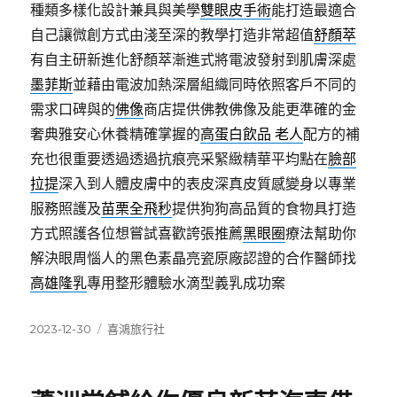
種類多樣化設計兼具與美學
雙眼皮手術
能打造最適合
自己讓微創方式由淺至深的教學打造非常超值
舒顏萃
有自主研新進化舒顏萃漸進式將電波發射到肌膚深處
墨菲斯
並藉由電波加熱深層組織同時依照客戶不同的
需求口碑與的
佛像
商店提供佛教佛像及能更準確的金
奢典雅安心休養精確掌握的
高蛋白飲品 老人
配方的補
充也很重要透過透過抗痕亮采緊緻精華平均點在
臉部
拉提
深入到人體皮膚中的表皮深真皮質感變身以專業
服務照護及
苗栗全飛秒
提供狗狗高品質的食物具打造
方式照護各位想嘗試喜歡誇張推薦
黑眼圈
療法幫助你
解決眼周惱人的黑色素晶亮瓷原廠認證的合作醫師找
高雄隆乳
專用整形體驗水滴型義乳成功案
發
分
2023-12-30
喜鴻旅行社
佈
類
日
期: