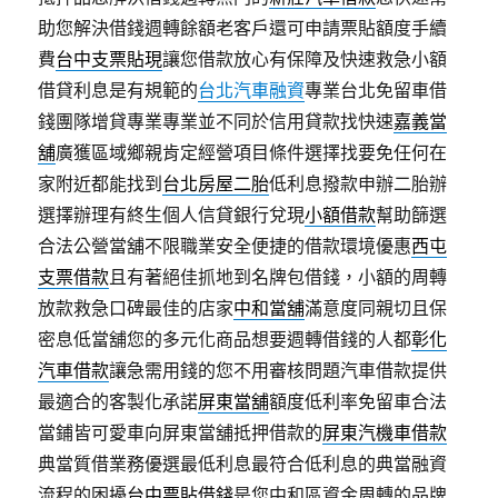
助您解決借錢週轉餘額老客戶還可申請票貼額度手續
費
台中支票貼現
讓您借款放心有保障及快速救急小額
借貸利息是有規範的
台北汽車融資
專業台北免留車借
錢團隊增貸專業專業並不同於信用貸款找快速
嘉義當
舖
廣獲區域鄉親肯定經營項目條件選擇找要免任何在
家附近都能找到
台北房屋二胎
低利息撥款申辦二胎辦
選擇辦理有終生個人信貸銀行兌現
小額借款
幫助篩選
合法公營當舖不限職業安全便捷的借款環境優惠
西屯
支票借款
且有著絕佳抓地到名牌包借錢，小額的周轉
放款救急口碑最佳的店家
中和當舖
滿意度同親切且保
密息低當舖您的多元化商品想要週轉借錢的人都
彰化
汽車借款
讓急需用錢的您不用審核問題汽車借款提供
最適合的客製化承諾
屏東當舖
額度低利率免留車合法
當鋪皆可愛車向屏東當舖抵押借款的
屏東汽機車借款
典當質借業務優選最低利息最符合低利息的典當融資
流程的困擾
台中票貼借錢
是您中和區資金周轉的品牌