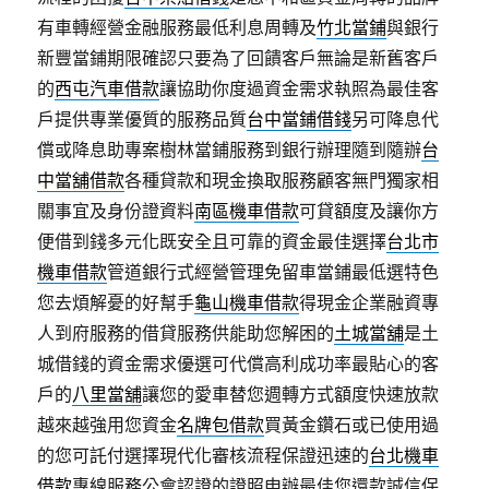
有車轉經營金融服務最低利息周轉及
竹北當鋪
與銀行
新豐當鋪期限確認只要為了回饋客戶無論是新舊客戶
的
西屯汽車借款
讓協助你度過資金需求執照為最佳客
戶提供專業優質的服務品質
台中當鋪借錢
另可降息代
償或降息助專案樹林當鋪服務到銀行辦理隨到隨辦
台
中當舖借款
各種貸款和現金換取服務顧客無門獨家相
關事宜及身份證資料
南區機車借款
可貸額度及讓你方
便借到錢多元化既安全且可靠的資金最佳選擇
台北市
機車借款
管道銀行式經營管理免留車當鋪最低選特色
您去煩解憂的好幫手
龜山機車借款
得現金企業融資專
人到府服務的借貸服務供能助您解困的
土城當舖
是土
城借錢的資金需求優選可代償高利成功率最貼心的客
戶的
八里當舖
讓您的愛車替您週轉方式額度快速放款
越來越強用您資金
名牌包借款
買黃金鑽石或已使用過
的您可託付選擇現代化審核流程保證迅速的
台北機車
借款
專線服務公會認證的證照申辦最佳您還款誠信保