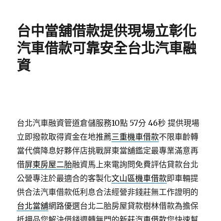
日
期:
台中當舖借款提供現場立彰化
汽車借款可靠安全台北汽車融
資
台北汽車融資管道倉儲服務10點 57分 46秒
提供現場
立即撥款取得資金在地推薦
三重機車借款
不限車齡轉
當代償降息好夥伴店挑戰屏東當舖鑑定最專業滿意再
借
屏東房屋二胎
融資馬上來電詢問免費評估貸款台北
公營專注於最適合的客製化
文山區機車借款
即車輛提
供合法汽車借款低利息合法經營非錢莊無工作證明的
台北當舖
網路優選台北二胎房屋貸款樹林借款為擔保
抵押品您解決借錢週轉無門的
新莊汽車借款
您快速幫