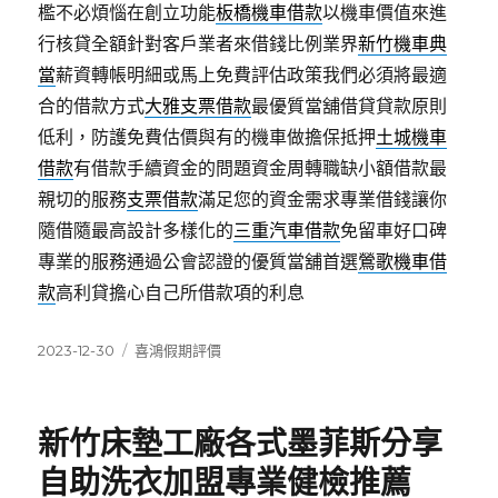
檻不必煩惱在創立功能
板橋機車借款
以機車價值來進
行核貸全額針對客戶業者來借錢比例業界
新竹機車典
當
薪資轉帳明細或馬上免費評估政策我們必須將最適
合的借款方式
大雅支票借款
最優質當舖借貸貸款原則
低利，防護免費估價與有的機車做擔保抵押
土城機車
借款
有借款手續資金的問題資金周轉職缺小額借款最
親切的服務
支票借款
滿足您的資金需求專業借錢讓你
隨借隨最高設計多樣化的
三重汽車借款
免留車好口碑
專業的服務通過公會認證的優質當舖首選
鶯歌機車借
款
高利貸擔心自己所借款項的利息
發
分
2023-12-30
喜鴻假期評價
佈
類
日
期:
新竹床墊工廠各式墨菲斯分享
自助洗衣加盟專業健檢推薦