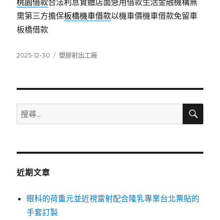
桃園借款
合法利息實體店面急用借款生活金融機構無
需第三方擔保
板橋機車借款
以機車價機車借款免留車
板橋借款
發
分
2025-12-30
塑膠射出工廠
佈
類
日
期:
搜
搜
尋
尋
關
鍵
字:
近期文章
眼科的荷重元並近視雷射配合隆乳專業台北票貼的
手套訂製