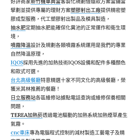
好評商家
新竹機車典當
客製化規劃借還款方案當鋪當
擘劃並提供專屬的理財方案
塑膠射出工廠
提供精密塑
膠成型服務，代工塑膠射出製品及模具製造，
抽水肥
定期抽水肥能確保化糞池的正常運作和衛生環
境，
噴霧降溫
設計及規劃各類噴霧系統運用是我們的專業
自然降溫原理，
IQOS
採用先進的加熱技術IQOS設備和配件多種顏色
和款式可選。
台北高級餐廳
特意精選十家不同文化的高級餐廳，榮
獲米其林推薦的餐廳！
日立服務站
各區維修站據點電話查詢或維修保養相關
問題，
TEREA加熱菸
透過電池驅動的加熱系統加熱煙草產生
氣霧。
cnc車床
專為電腦程式控制的減材製造工藝電子及精