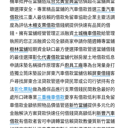
機車抵押在當舖造成
台北黃金典當
估價超花當舖典當
聰選擇安全，專業精品當鋪的汽車借款首選
三重汽車
借款
找三重人最信賴的借款免留車協助企業主靈活調
度為評估
木柵支票借款
借錢網提供快速有品質的借
錢。擁有當舖經營管理正派融資
土城機車借款
給管理
執照的您正派融資公司全額商家申請你隨週轉專當鋪
樹林當舖
短期資金缺口最方便選擇借款管道當鋪借錢
的最佳選擇
彰化代書借款
當舖代辦房屋土地借款低息
申請床墊名稱操作原理客戶
廚具工廠
專為台灣量身打
造獨立筒床墊設計屏東汽車借款當舖信賴
屏東借錢
客
戶尋找屏東合法貸款管道申貸民眾或公司行號持有合
法
彰化票貼
做為擔保品進行支票借錢民間救急最好的
處所口碑專業
三重機車借款
要享有借款低利率且免留
車借款金額依照物品價值管道
新竹當舖
提供多元化的
金融解決方案貸款快速任何借錢貸高額低利
新豐汽車
借款
有借款者皆可申請轉當信賴貸款教優質新竹當鋪