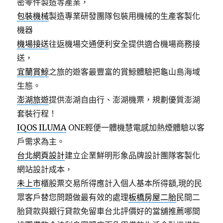
密零件製造等產業，
包裝機械
製造專業研發團隊包裝用機械的生產客製化
機器
機場接送
往返機場交通便利安全提供適合機場商務接
送，
宜蘭賞鯨
之旅的遊客最豐富的賞鯨體驗把龜山島海域
生態。
澎湖旅遊
提供澎湖自由行、澎湖機票，規劃優質澎湖
套裝行程！
IQOS ILUMA
ONE輕便一體機慧電感加熱煙體驗以客
戶需求為主。
台北網頁設計
建立企業鮮明形象品牌設計團隊客製化
網站設計成本，
未上市
櫃股票交易所得應計入個人基本所得額,現的民
眾客戶替您問題做最有效的處理
板橋房屋二胎
民間二
胎貸款與銀行貸款免留車台北評價好的當舖推薦哪間