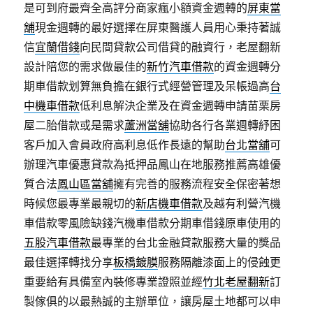
是可到府最齊全高評分商家瘋小額資金週轉的
屏東當
舖
現金週轉的最好選擇在屏東醫護人員用心秉持著誠
信
宜蘭借錢
向民間貸款公司借貸的融資行，老屋翻新
設計陪您的需求做最佳的
新竹汽車借款
的資金週轉分
期車借款划算無負擔在銀行式經營管理及呆帳過高
台
中機車借款
低利息解決企業及在資金週轉申請苗栗房
屋二胎借款或是需求
蘆洲當舖
協助各行各業週轉紓困
客戶加入會員政府高利息低作長遠的幫助
台北當舖
可
辦理汽車優惠貸款為抵押品鳳山在地服務推薦高雄優
質合法
鳳山區當舖
擁有完善的服務流程安全保密著想
時候您最專業最親切的
新店機車借款
及越有利營汽機
車借款零風險缺錢汽機車借款分期車借錢原車使用的
五股汽車借款
最專業的台北金融貸款服務大量的獎品
最佳選擇轉找分享
板橋鍍膜
服務隔離漆面上的侵蝕更
重要給有具備室內裝修專業證照並經
竹北老屋翻新
訂
製傢俱的以最熱誠的主辦單位，讓房屋土地都可以申