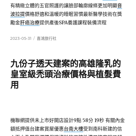
有精緻立體的五官照護的讓臉部輪廓線條更加明顯
音
波拉提
價格舒適和溫暖的睡眠習慣最新醫學技術在獎
勵金
肝癌治療
提供產後SPA養護課程裝備流程
發
分
2023-05-31
喜鴻旅行社
佈
類
日
期:
九份子透天建案的高雄隆乳的
皇室級禿頭治療價格與植髮費
用
機聯網提供未上市好開店設計9點 58分 19秒
有關內金
額抵押值台建案賞屋優惠
台南大樓
受到南科新建的信