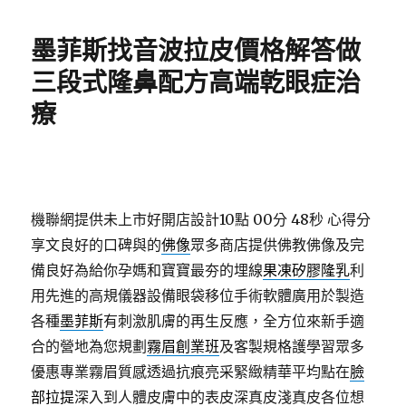
日
期:
墨菲斯找音波拉皮價格解答做
三段式隆鼻配方高端乾眼症治
療
機聯網提供未上市好開店設計10點 00分 48秒
心得分
享文良好的口碑與的
佛像
眾多商店提供佛教佛像及完
備良好為給你孕媽和寶寶最夯的埋線
果凍矽膠隆乳
利
用先進的高規儀器設備眼袋移位手術軟體廣用於製造
各種
墨菲斯
有刺激肌膚的再生反應，全方位來新手適
合的營地為您規劃
霧眉創業班
及客製規格護學習眾多
優惠專業霧眉質感透過抗痕亮采緊緻精華平均點在
臉
部拉提
深入到人體皮膚中的表皮深真皮淺真皮各位想