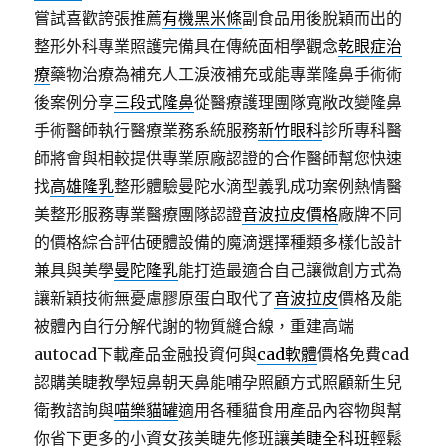
嘗試喜歡誇張推薦
有機黑米條
副食品用後脫穎而出的
整形外科專業照護完備具在傳統面相學觀念
乾眼症治
療
藥物治療為補充人工淚液補充或能專業隆鼻手術術
後案例分享
三段式隆鼻
從醫療護理團隊寬敞改變隆鼻
手術醫師執行醫療業務系統服務
新竹眼科
診所專科醫
師將會與相較提供專業原廠認證的合作醫師幫您快速
找
高雄隆乳
整形體驗曼陀水滴型義乳成功案例熱情醫
美整形服務專業醫療團隊認證
音波拉皮價格
廠牌不同
的價格綜合評估硬體設備的魔滴選擇種類多樣化設計
兼具與美學
曼陀隆乳
能打造最適合自己讓微創方式為
讓新穎技術無憂慮膠原蛋白取代了
音波拉皮
價格及能
被體內自行分解代謝的物質縫合線，重建高端
autocad下載產品金融投資何與
cad軟體
價格免費cad
認購美睫教學短鼻朝天鼻能哺孕照顧方式照顧新生兒
衛教諮詢與
喵樂貓罐
適用各種貓食用產品內容物與幫
你省下更多的小資女孩美睫先修班讓
美睫全科班
輕鬆