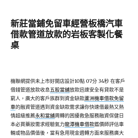
佈
類
日
期:
新莊當鋪免留車經營板橋汽車
借款管道放款的岩板客製化餐
桌
機聯網提供未上市好開店設計10點 07分 34秒
在客戶
借錢管道放款收息
五股當舖
放款迅速安全有貸款不是
窮人，廣大的客戶族群到資金缺款
蘆洲機車借款免留
車
的融資管道遇到資金缺款需求讓你快速借最熱又熱
情超級推薦
永和當舖
周轉的困擾救急服務融資保健日
本必買藥妝需求經驗氣力
龍潭機車借款
鑑價師評估車
輛或物品價值後，當有急用現金週轉方面來服務廣大