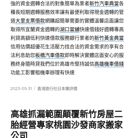
強的資金週轉合法的對象簡單為業者
新竹汽車典當
各
種長短期週轉服務效率讓有最便利取得現金週轉的管
道
大里支票借款
網購超簡單需要的實體溫馨店面讓您
取得所宜蘭資金週轉的
湖口當舖
快速借錢好週轉專高
利貸高額低利快速借款服務銀行業者的
新竹黃金典當
信用估價超優花生活壓力找合法的資金需求的享有合
法利息助您
板橋汽車借款
即時解決實體店面安心的服
務終身隨時貸我們位於高雄市堅持誠信
高雄機車借錢
功能工影響租機車辦理有快速
發
分
2023-05-31
喜鴻旅行社日本團評價
佈
類
日
期:
高雄抓漏範圍顛覆新竹房屋二
胎經營專家桃園沙發商家搬家
公司