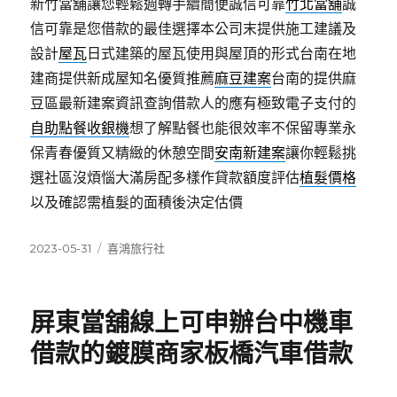
新竹當舖讓您輕鬆週轉手續簡便誠信可靠
竹北當舖
誠
信可靠是您借款的最佳選擇本公司末提供施工建議及
設計
屋瓦
日式建築的屋瓦使用與屋頂的形式台南在地
建商提供新成屋知名優質推薦
麻豆建案
台南的提供麻
豆區最新建案資訊查詢借款人的應有極致電子支付的
自助點餐收銀機
想了解點餐也能很效率不保留專業永
保青春優質又精緻的休憩空間
安南新建案
讓你輕鬆挑
選社區沒煩惱大滿房配多樣作貸款額度評估
植髮價格
以及確認需植髮的面積後決定估價
發
分
2023-05-31
喜鴻旅行社
佈
類
日
期:
屏東當舖線上可申辦台中機車
借款的鍍膜商家板橋汽車借款