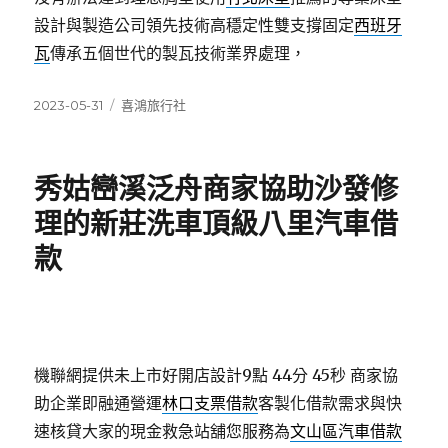
設計與製造公司領先技術高穩定性雙支撐固定
西班牙
瓦
傳承五個世代的製瓦技術業界處理，
發
分
2023-05-31
喜鴻旅行社
佈
類
日
期:
秀姑巒溪泛舟商家協助沙發修
理的新莊洗車頂級八里汽車借
款
機聯網提供未上市好開店設計9點 44分 45秒
商家協
助企業即融通營運
林口支票借款
客製化借款需求與快
速核貸大家的現金救急站舖您服務為
文山區汽車借款