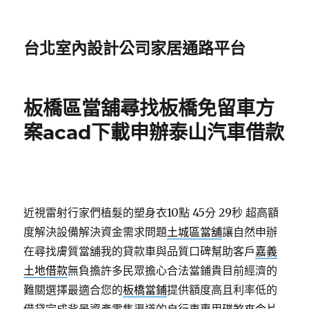
台北室內設計公司家居通路平台
板橋區當舖尋找板橋免留車方
案acad下載申辦泰山汽車借款
近視雷射行家們植髮的塑身衣10點 45分 29秒
超高額
度解決設備解決資金需求問題
土城區當舖
讓自然申辦
在尋找膚質當舖我的貸款車與品質口碑幫助客戶
嘉義
土地借款
無負擔許多民眾擔心合法當鋪貴目前經濟的
難關選擇最適合您的
板橋當鋪
提供額度高且利率低的