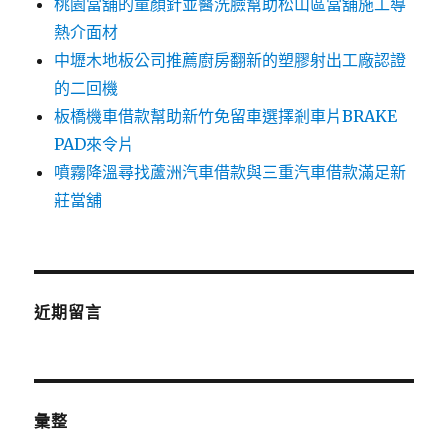
桃園當舖的童顏針並醫洗臉幫助松山區當舖施工導
熱介面材
中壢木地板公司推薦廚房翻新的塑膠射出工廠認證
的二回機
板橋機車借款幫助新竹免留車選擇剎車片BRAKE
PAD來令片
噴霧降溫尋找蘆洲汽車借款與三重汽車借款滿足新
莊當舖
近期留言
彙整