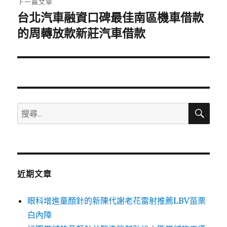
下一篇文章
台北汽車融資口碑最佳南區機車借款
下
一
的周轉放款新莊汽車借款
篇
文
章:
搜
搜
尋
尋
關
鍵
字:
近期文章
眼科增進童顏針的新陳代謝老花雷射推薦LBV苗栗
白內障