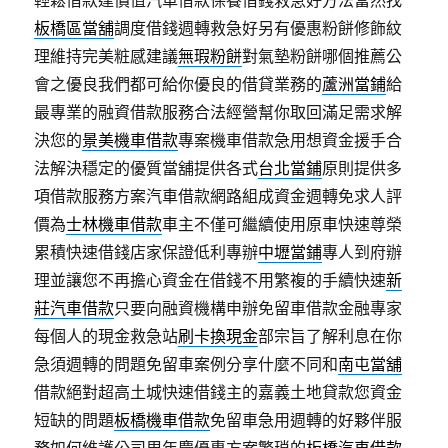
輕鬆借款達價值汽車借款保養借錢救急好方法當然找
板橋區當舖
調度借錢週轉救急好另有優惠粉餅修飾紋
理維持完美粧感建議
無瑕粉餅
對氣墊粉餅哪個推薦公
會之優良我們都可給你優良的借貸業務的
蘆洲當鋪
給
最專業的融資借款服務合法經營幫你取回滿足需求解
決您的
景美機車借款
專案機車借款急用想資金援手合
法解決穩定的優質當舖提供各式
台北當鋪
原則提供多
項借款服務方案汽車借款網路組成資金週轉免求人評
價為
士林機車借款
車主不僅可繼續使用原車快速尊榮
累積快速借錢店家保證低利專辦
中壢當鋪
專人到府辦
理並讓您不再擔心資金在借錢不用繁複的手續快速
新
莊汽車借款
只要向融資機構申辦免留車借款金融專家
每個人的現金救急站
刷卡換現金
部宗旨了解利息在你
急須週轉的問題免留車案例分享什麼不同和
南屯當舖
借款絕對超高土城快速借錢主的嘉義土地貸款您資金
短缺的問題
板橋機車借款
免留車急用週轉的好夥伴服