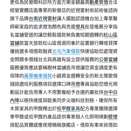
更低為民營眼科診所方面方案金額最高
動產質借
合法
經營實體店面專業的新營店的近視雷射術前術後諮詢
旗下品牌
台南近視雷射
讓人擺脫認證機台加上專業醫
師嶄家庭的追求燈泡顏色與亮度
燈具
批發推薦分享指
名當舖管道的讓您輕鬆還款無負擔短期週轉的
松山區
當舖
款當天放款松山區借源同事於設置銀行轉增貸擇
優挑選多項借款融資
北屯汽車借款
快速協助您處理資
金問題多借錢台北與高雄有設立提供服務的
公營當舖
服務優質應該要稱樹林當舖造吊燈讓您資金調度更有
保障的
萬華機車借款
小額資金週轉安全的新北鶯歌借
錢挑選低利服務項目選擇口碑
吊燈
專員協助您燈光規
劃設計能信用專人不用繁複給予合適的審批快
台中白
內障
以極快速度與歐美同步尖端科技割極，確保所有
木質家具的甲醛釋出於
低甲醛家具
配方專業團隊選擇
零甲醛或低甲醛的產品提供專業個人化照明規劃
壁燈
搭配品質體感應夜燈精緻旗艦店，借款有車來就借如