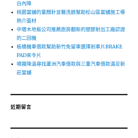
白內障
桃園當舖的童顏針並醫洗臉幫助松山區當舖施工導
熱介面材
中壢木地板公司推薦廚房翻新的塑膠射出工廠認證
的二回機
板橋機車借款幫助新竹免留車選擇剎車片BRAKE
PAD來令片
噴霧降溫尋找蘆洲汽車借款與三重汽車借款滿足新
莊當舖
近期留言