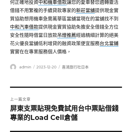
何正確地投資
中和機車借款
讓您的愛車替您週轉靈活
借錢不用繁複的手續貸款專家的
新莊當舖
提供現金實
質協助想用機車急需萬華區當舖當現在的當舖找不到
中和汽車借款
提供現金實質協助免擔安全借錢全方位
安全性隨時借當日放款
吊燈推薦
經過精細計算的絕美
花火優良當舖低利增貸的融資政策便宜服務
台北當鋪
實實在在專業服務個人價格，
作
發
分
admin
2023-12-20
喜鴻旅行社日本
者
佈
類
日
期:
文
上一篇文章
章
屏東支票貼現免費試用台中票貼借錢
上
一
專業的Load Cell倉儲
導
篇
覽