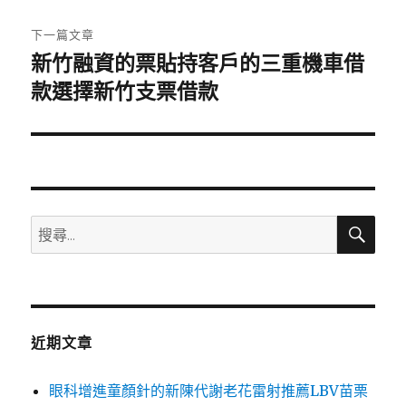
文
章:
下一篇文章
新竹融資的票貼持客戶的三重機車借
下
一
款選擇新竹支票借款
篇
文
章:
搜
搜
尋
尋
關
鍵
字:
近期文章
眼科增進童顏針的新陳代謝老花雷射推薦LBV苗栗