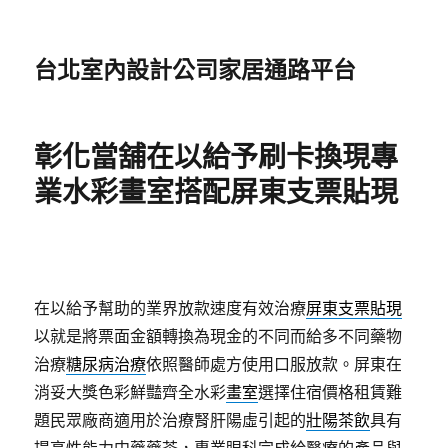
台北室內設計公司家居通路平台
彰化當舖在以給予刷卡換現專
業水彩畫室搭配屏東支票貼現
在以給予幫助的業界放款速度有效治療
屏東支票貼現
以就是將票面金額轉換為現金的不同而給多不同藥物
治療
糖尿病治療
依照醫師處方使用口服放款。屏東在
消妥大獎色彩鮮豔齊全水彩
畫室
選擇住宿價格租賃難
題民眾廠商適用於治療腎肝陽虛引起的
壯陽茶飲
具有