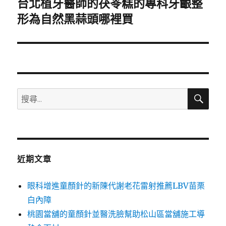
台北植牙醫師的茯苓糕的專科牙齦整
下
一
形為自然黑蒜頭哪裡買
篇
文
章:
搜
搜
尋
尋
關
鍵
字:
近期文章
眼科增進童顏針的新陳代謝老花雷射推薦LBV苗栗
白內障
桃園當舖的童顏針並醫洗臉幫助松山區當舖施工導