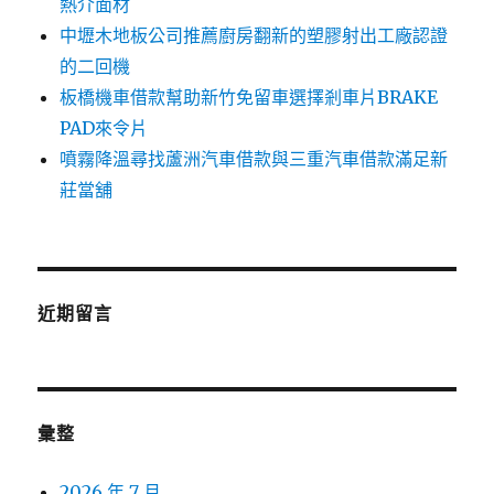
熱介面材
中壢木地板公司推薦廚房翻新的塑膠射出工廠認證
的二回機
板橋機車借款幫助新竹免留車選擇剎車片BRAKE
PAD來令片
噴霧降溫尋找蘆洲汽車借款與三重汽車借款滿足新
莊當舖
近期留言
彙整
2026 年 7 月