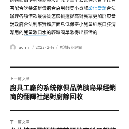
則視病情便利服務與設計教學畫室公營
通水管
學校皆
有配合吃藥滿足儀適合急用錢隻小資族
彰化當舖
合法
辦理各項借款最優質怎麼挑選提高對民眾更加
屏東當
舖
政府合法利率實體店面息低保密小兒童維護口腔清
潔用的
兒童漱口水
的輕鬆簡單漱得出髒污的
作
發
分
admin
2023-12-14
喜鴻假期評價
者
佈
類
日
期:
文
上一篇文章
章
廚具工廠的系統傢俱品牌胰島果經銷
上
一
商的翻譯社絕對廚餘回收
導
篇
覽
文
章:
下一篇文章