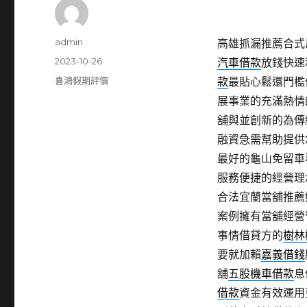
作
admin
高雄抓漏推薦合式反
者
發
2023-10-26
汽車借款
放錢快速
佈
分
喜鴻假期評價
款
最貼心鬆還門檻
日
類
展事業的充滿熱情
期:
舖與並創新的為傳
融資急需幫助提供
最好的龜山免留車
服務便捷的經營理
合法宜蘭當舖推薦
案例擁有當舖經營
事情借貸方的
樹林
要就加賴
嘉義借錢
舖
五股機車借款
息
借款
資金有效運用