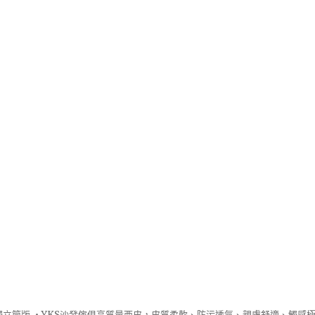
立筒版 ‧
YKS沙發
傢俱高質量西皮，皮質柔軟、防污透氣、親膚舒適、觸感