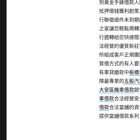
到黃金手錶借款人
抵押借錢獲利創業
行聯徵過件未到期
之家讓您輕鬆周轉
行週轉給您快速簡
法經營的優質新莊
所組成客戶正規團
質借方式的有人要
有車貸繳款中
板橋
障最專業的
五股汽
大安區機車借款
銷
車借款
合法經營安
借款
合法當舖的資
提供當舖借款系列