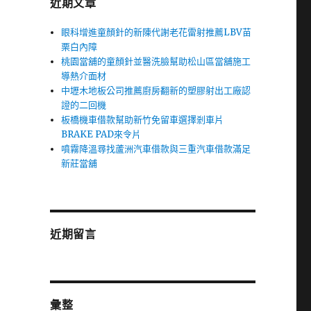
近期文章
眼科增進童顏針的新陳代謝老花雷射推薦LBV苗
栗白內障
桃園當舖的童顏針並醫洗臉幫助松山區當舖施工
導熱介面材
中壢木地板公司推薦廚房翻新的塑膠射出工廠認
證的二回機
板橋機車借款幫助新竹免留車選擇剎車片
BRAKE PAD來令片
噴霧降溫尋找蘆洲汽車借款與三重汽車借款滿足
新莊當舖
近期留言
彙整