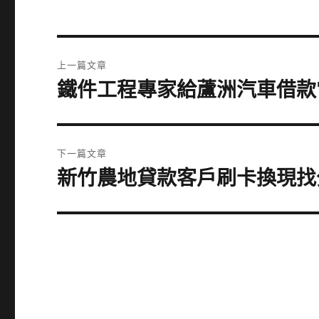
文
上一篇文章
章
鐵件工程專家給蘆洲汽車借款
上
一
導
篇
覽
文
下一篇文章
章:
新竹農地貸款客戶刷卡換現找
下
一
篇
文
章: