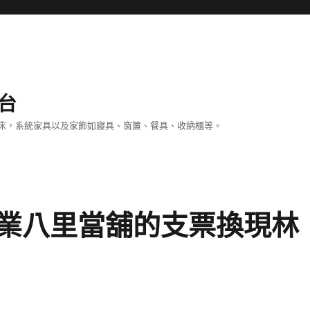
台
床，系統家具以及家飾如寢具、窗簾、餐具、收納櫃等。
業八里當舖的支票換現林