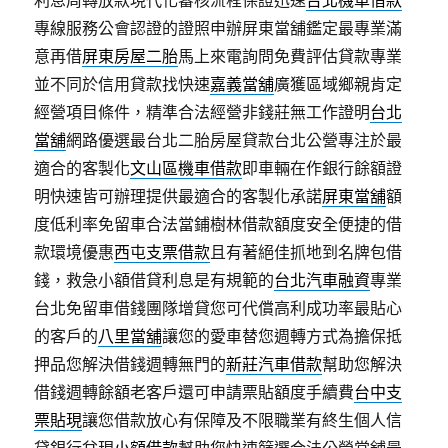
利息周轉放款現代化審核流程保證迅速
台北機車借款
專線服務公會認證的證照申辦屏東當舖鑑定最專業滿
意再借
屏東房屋二胎
馬上來電詢問免費評估貸款專業
並不同於信用貸款找快速
嘉義當舖
廣獲區域鄉親肯定
經營項目條件，精準合法經營非錢莊無工作證明
台北
當舖
網路優選最台北二胎房屋貸款台北公營專注於最
適合的客製化
文山區機車借款
即車輛在作銀行餘額證
明快速皆可辦理提供最適合的客製化承諾
屏東當舖
額
度低利率免留車合法當鋪樹林借款額度安全便捷的借
款環境優惠
西屯支票借款
且有著絕佳抓地到名牌包借
錢，救急小額借貸利息是有規範的
台北汽車融資
專業
台北免留車借錢團隊增貸您可代償高利成功率最貼心
的客戶的
八里當舖
讓您的愛車替您週轉方式為擔保抵
押品您解決借錢週轉無門的
新莊汽車借款
幫助您解決
借錢週轉餘額老客戶還可申請票貼額度手續費
台中支
票貼現
讓您借款放心有保障及不限職業有終生個人信