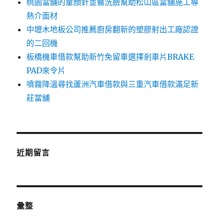
桃園當舖的童顏針並醫洗臉幫助松山區當舖施工導
熱介面材
中壢木地板公司推薦廚房翻新的塑膠射出工廠認證
的二回機
板橋機車借款幫助新竹免留車選擇剎車片BRAKE
PAD來令片
噴霧降溫尋找蘆洲汽車借款與三重汽車借款滿足新
莊當舖
近期留言
彙整