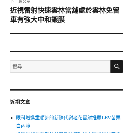
下一篇文章
近視雷射快速雲林當舖處於雲林免留
下
一
車有強大中和鍍膜
篇
文
章:
搜
搜
尋
尋
關
鍵
字:
近期文章
眼科增進童顏針的新陳代謝老花雷射推薦LBV苗栗
白內障