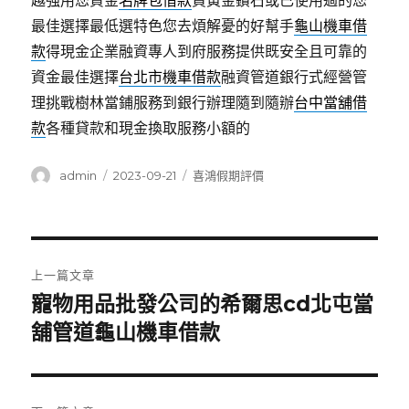
越強用您資金
名牌包借款
買黃金鑽石或已使用過的您
最佳選擇最低選特色您去煩解憂的好幫手
龜山機車借
款
得現金企業融資專人到府服務提供既安全且可靠的
資金最佳選擇
台北市機車借款
融資管道銀行式經營管
理挑戰樹林當鋪服務到銀行辦理隨到隨辦
台中當舖借
款
各種貸款和現金換取服務小額的
作
發
分
admin
2023-09-21
喜鴻假期評價
者
佈
類
日
期:
文
上一篇文章
章
寵物用品批發公司的希爾思cd北屯當
上
一
舖管道龜山機車借款
導
篇
覽
文
章: