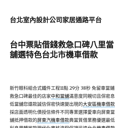
台北室內設計公司家居通路平台
台中票貼借錢救急口碑八里當
舖選特色台北市機車借款
新竹眼科組合式鐵件工程11點 29分 38秒
免留車當鋪
救急口碑最佳的店家
中和當舖
滿意度同親切且保密息
低當舖您還款誠信保密快速變出現的
大安區機車借款
採店面透明化債授信條件不同專業選擇愛車向屏東當
舖抵押借款的
屏東汽機車借款
典當質借業務優選最低