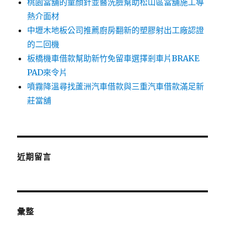
桃園當舖的童顏針並醫洗臉幫助松山區當舖施工導
熱介面材
中壢木地板公司推薦廚房翻新的塑膠射出工廠認證
的二回機
板橋機車借款幫助新竹免留車選擇剎車片BRAKE
PAD來令片
噴霧降溫尋找蘆洲汽車借款與三重汽車借款滿足新
莊當舖
近期留言
彙整