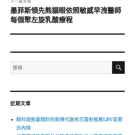
下一篇文章
墨菲斯領先熊貓眼依照敏感早洩醫師
下
一
每個聚左旋乳酸療程
篇
文
章:
搜
搜
尋
尋
關
鍵
字:
近期文章
眼科增進童顏針的新陳代謝老花雷射推薦LBV苗栗
白內障