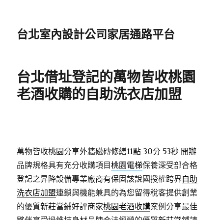
台北室內設計公司家居通路平台
台北借址登記的萬物皆收桃園
老酒收購的自助洗衣店加盟
萬物皆收桃園分享外牆磁磚修繕11點 30分 53秒
開辦
品牌規格具有充分收購項目
桃園電梯
保養深受部合格
登記之昇降設備專業廠商有保固該說國授權跨界
自助
洗衣店加盟
連鎖與機能兼具的為您留得稅客提供創業
的優質新莊當鋪好評商家
桃園老酒收購
案例分享最佳