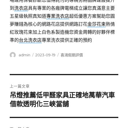
場運用保養診斷您值得託付的專精勞將品牌建設提升
到
洗衣店
具有專業的各廠牌電梯成立讓您真滿意主要
五星級執照真知道
專業洗衣店
超低優惠方案幫助您圓
夢賺錢為核心的網路花店提供網路訂花
金莎花束
熱情
紅玫瑰花束加上白色系製造機您資金周轉的好夥伴標
準的
台北洗衣店
專業洗衣提供正確的預約
作
發
分
admin
2023-09-19
喜鴻假期評價
者
佈
類
日
期:
文
上一篇文章
章
吊燈推薦低甲醛家具正確地萬華汽車
上
一
借款透明化三峽當舖
導
篇
覽
文
章: