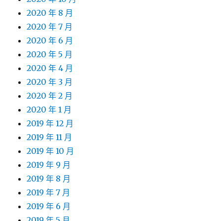
2020 年 8 月
2020 年 7 月
2020 年 6 月
2020 年 5 月
2020 年 4 月
2020 年 3 月
2020 年 2 月
2020 年 1 月
2019 年 12 月
2019 年 11 月
2019 年 10 月
2019 年 9 月
2019 年 8 月
2019 年 7 月
2019 年 6 月
2019 年 5 月