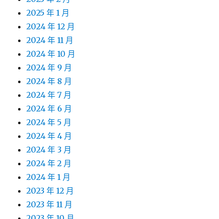
2025 年 1 月
2024 年 12 月
2024 年 11 月
2024 年 10 月
2024 年 9 月
2024 年 8 月
2024 年 7 月
2024 年 6 月
2024 年 5 月
2024 年 4 月
2024 年 3 月
2024 年 2 月
2024 年 1 月
2023 年 12 月
2023 年 11 月
2023 年 10 月