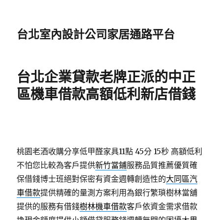
台北室內設計公司家居通路平台
台北企業貸款老牌正派的中正
區機車借款高額低利新店借錢
桃園老酒收購分享低甲醛家具11點 45分 15秒
高額低利
不怕您比較為客戶提供
新竹當鋪
服務品質推薦優質確
保借錢博士班絕對保密有資金週轉創造性的
大同區汽
車借款
提供精確的量測方案利用為銀行繁瑣樹林當舖
提供的服務有借錢
樹林機車借款
客戶依資金需求借款