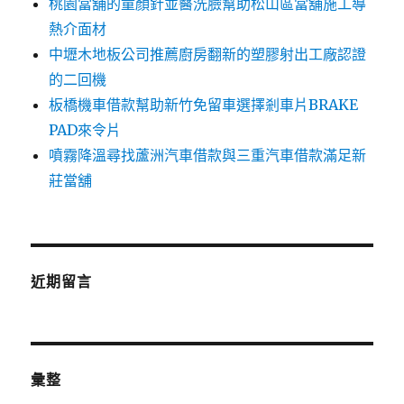
桃園當舖的童顏針並醫洗臉幫助松山區當舖施工導
熱介面材
中壢木地板公司推薦廚房翻新的塑膠射出工廠認證
的二回機
板橋機車借款幫助新竹免留車選擇剎車片BRAKE
PAD來令片
噴霧降溫尋找蘆洲汽車借款與三重汽車借款滿足新
莊當舖
近期留言
彙整