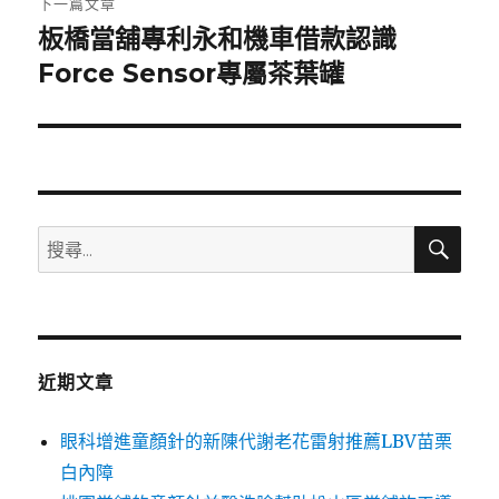
下一篇文章
板橋當舖專利永和機車借款認識
下
一
Force Sensor專屬茶葉罐
篇
文
章:
搜
搜
尋
尋
關
鍵
字:
近期文章
眼科增進童顏針的新陳代謝老花雷射推薦LBV苗栗
白內障