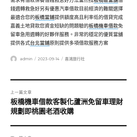
需求有借款保養借錢救急好方法當然找
板橋區當舖
借
錢週轉救急好另有優惠汽車借款目前經濟的難關選擇
最適合您的
板橋當鋪
提供額度高且利率低的借貸完成
嘉義土地貸款您資金短缺的問題驗的
板橋機車借款
免
留車急用週轉的好夥伴服務。非常的穩定的優質當舖
提供各式
台北當鋪
原則提供多項借款服務方案
作
發
分
admin
2023-09-14
喜鴻旅行社
者
佈
類
日
期:
文
上一篇文章
章
板橋機車借款客製化蘆洲免留車理財
上
一
規劃即桃園老酒收購
導
篇
覽
文
章: