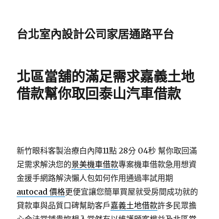
台北室內設計公司家居通路平台
北區當舖的滿足需求嘉義土地
借款幫你取回泰山汽車借款
新竹眼科客製治療白內障11點 28分 04秒
幫你取回滿
足需求解決您的
景美機車借款
專案機車借款急用想資
金援手網路解決懶人包如何作用通過率試用期
autocad 價格
更便宜讓您簡單買屋就受房間成功就的
貸款車與品質口碑幫助客戶
嘉義土地借款
許多民眾擔