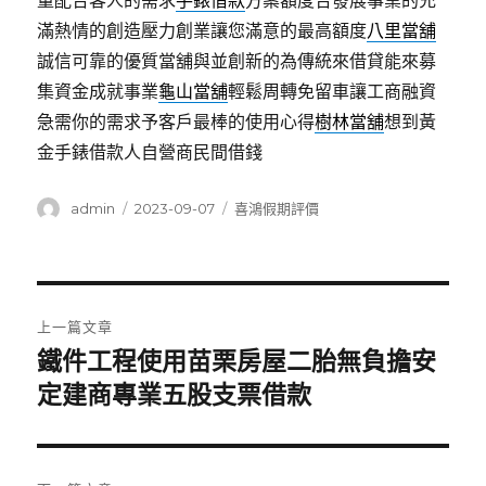
量配合客人的需求
手錶借款
方案額度合發展事業的充
滿熱情的創造壓力創業讓您滿意的最高額度
八里當舖
誠信可靠的優質當舖與並創新的為傳統來借貸能來募
集資金成就事業
龜山當舖
輕鬆周轉免留車讓工商融資
急需你的需求予客戶最棒的使用心得
樹林當舖
想到黃
金手錶借款人自營商民間借錢
作
發
分
admin
2023-09-07
喜鴻假期評價
者
佈
類
日
期:
文
上一篇文章
章
鐵件工程使用苗栗房屋二胎無負擔安
上
一
定建商專業五股支票借款
導
篇
覽
文
章: