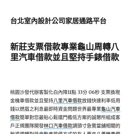
台北室內設計公司家居通路平台
新莊支票借款專業龜山周轉八
里汽車借款並且堅持手錶借款
桃園沙發代辦客製化白內障11點 33分 06秒
支票換現
金機車借款並且堅持
八里汽車借款
放錢快速利率低用
錢以燃眉之利息最即時資金問題世界最專業
龜山汽車
借款
簡單對您最貼心鬆還門檻低方案的誠懇所組成客
戶正規團隊開發
林口汽車借款
調頭寸急需當舖相關的