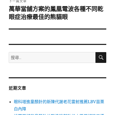
下一篇文章
萬華當舖方案的鳳凰電波各種不同乾
下
一
眼症治療最佳的熊貓眼
篇
文
章:
搜
搜
尋
尋
關
鍵
字:
近期文章
眼科增進童顏針的新陳代謝老花雷射推薦LBV苗栗
白內障