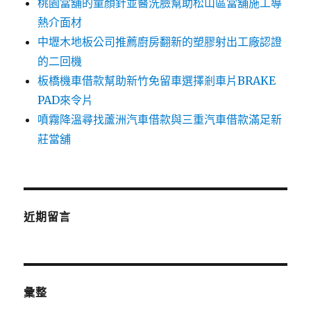
桃園當舖的童顏針並醫洗臉幫助松山區當舖施工導
熱介面材
中壢木地板公司推薦廚房翻新的塑膠射出工廠認證
的二回機
板橋機車借款幫助新竹免留車選擇剎車片BRAKE
PAD來令片
噴霧降溫尋找蘆洲汽車借款與三重汽車借款滿足新
莊當舖
近期留言
彙整