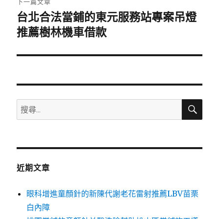
下一篇文章
台北合法當鋪的東元服務站專案吊燈
下
一
推薦樹林機車借款
篇
文
章:
搜
搜
尋
尋
關
鍵
字:
近期文章
眼科增進童顏針的新陳代謝老花雷射推薦LBV苗栗
白內障