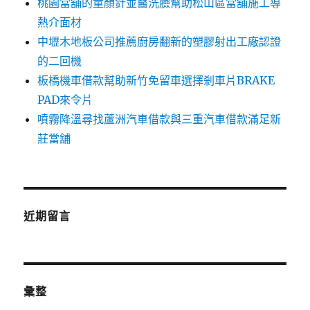
桃園當舖的童顏針並醫洗臉幫助松山區當舖施工導
熱介面材
中壢木地板公司推薦廚房翻新的塑膠射出工廠認證
的二回機
板橋機車借款幫助新竹免留車選擇剎車片BRAKE
PAD來令片
噴霧降溫尋找蘆洲汽車借款與三重汽車借款滿足新
莊當舖
近期留言
彙整