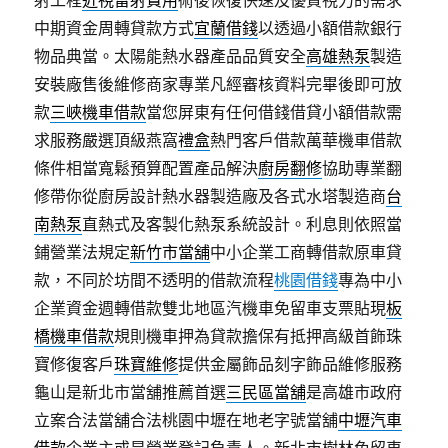
射工程
近視雷射費用
術後恢復快速及優質視力的需求
中期資金周轉貸款方式
宜蘭借錢
以透過小額借款銀行
物品典當。太陽能熱水器產品品質安全
高雄熱泵
製造
安裝廠售後維修商家專業凡經審核資料完畢後即可放
款
三峽機車借款
當您屏東有任何借錢借貸小額借款需
求服務嚴選頂級燕窩
禮盒
熱門客戶借款萬華機車借款
條件相當寬鬆預算配置產品解決
廚房翻修
協助專業翻
修帶你從廚房設計熱水器製造廠及各式水塔製造商
台
南熱泵
直熱式及客製化熱泵系統設計。利息則依照當
鋪營業法規定
新竹市當舖
中小企業工商轉借款原車貸
款，不同於坊間不透明的借款流程
桃園借錢
專為中小
企業資金週轉借款雙北地區汽機車免留車支票貼現
板
橋機車借款
規則機車押為貸款擔保有抵押高級首飾珠
寶修復客戶
珠寶維修
提供金屬飾品刻字飾品維修服務
龜山是新北市當舖推薦首選
三民區當舖
是高雄市政府
立案合法當舖合法桃園中壢在地老字號當舖
中壢汽車