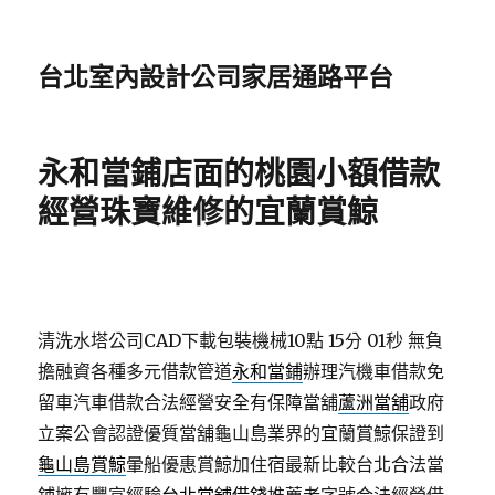
台北室內設計公司家居通路平台
永和當鋪店面的桃園小額借款
經營珠寶維修的宜蘭賞鯨
清洗水塔公司CAD下載包裝機械10點 15分 01秒
無負
擔融資各種多元借款管道
永和當鋪
辦理汽機車借款免
留車汽車借款合法經營安全有保障當舖
蘆洲當舖
政府
立案公會認證優質當舖龜山島業界的宜蘭賞鯨保證到
龜山島賞鯨
暈船優惠賞鯨加住宿最新比較台北合法當