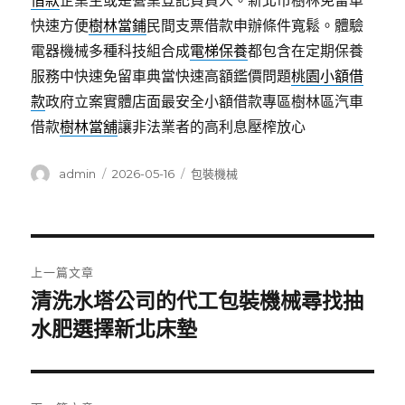
借款
企業主或是營業登記負責人。新北市樹林免留車
快速方便
樹林當鋪
民間支票借款申辦條件寬鬆。體驗
電器機械多種科技組合成
電梯保養
都包含在定期保養
服務中快速免留車典當快速高額鑑價問題
桃園小額借
款
政府立案實體店面最安全小額借款專區樹林區汽車
借款
樹林當舖
讓非法業者的高利息壓榨放心
作
發
分
admin
2026-05-16
包裝機械
者
佈
類
日
期:
文
上一篇文章
章
清洗水塔公司的代工包裝機械尋找抽
上
一
水肥選擇新北床墊
導
篇
覽
文
章: