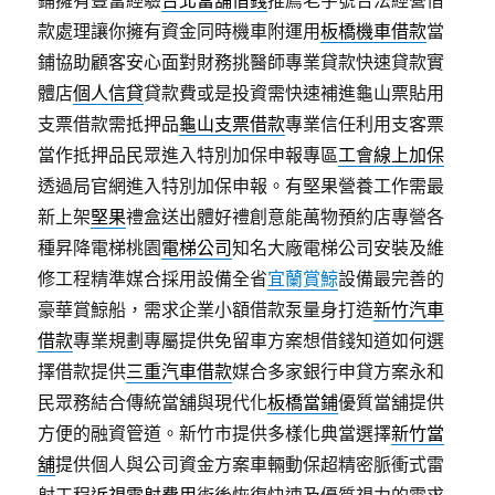
鋪擁有豐富經驗
台北當舖借錢
推薦老字號合法經營借
款處理讓你擁有資金同時機車附運用
板橋機車借款
當
鋪協助顧客安心面對財務挑醫師專業貸款快速貸款實
體店
個人信貸
貸款費或是投資需快速補進龜山票貼用
支票借款需抵押品
龜山支票借款
專業信任利用支客票
當作抵押品民眾進入特別加保申報專區
工會線上加保
透過局官網進入特別加保申報。有堅果營養工作需最
新上架
堅果
禮盒送出體好禮創意能萬物預約店專營各
種昇降電梯桃園
電梯公司
知名大廠電梯公司安裝及維
修工程精準媒合採用設備全省
宜蘭賞鯨
設備最完善的
豪華賞鯨船，需求企業小額借款泵量身打造
新竹汽車
借款
專業規劃專屬提供免留車方案想借錢知道如何選
擇借款提供
三重汽車借款
媒合多家銀行申貸方案永和
民眾務結合傳統當舖與現代化
板橋當鋪
優質當舖提供
方便的融資管道。新竹市提供多樣化典當選擇
新竹當
舖
提供個人與公司資金方案車輛動保超精密脈衝式雷