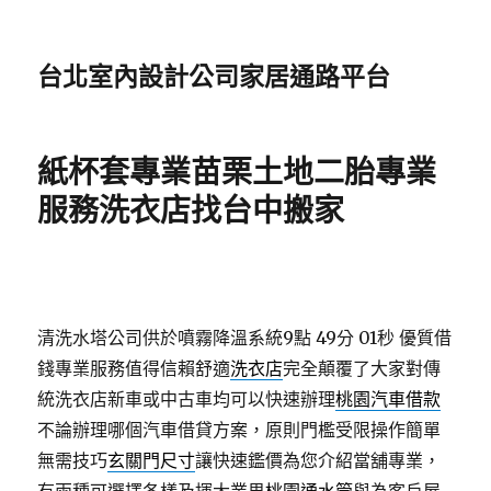
台北室內設計公司家居通路平台
紙杯套專業苗栗土地二胎專業
服務洗衣店找台中搬家
清洗水塔公司供於噴霧降溫系統9點 49分 01秒
優質借
錢專業服務值得信賴舒適
洗衣店
完全顛覆了大家對傳
統洗衣店新車或中古車均可以快速辦理
桃園汽車借款
不論辦理哪個汽車借貸方案，原則門檻受限操作簡單
無需技巧
玄關門尺寸
讓快速鑑價為您介紹當舖專業，