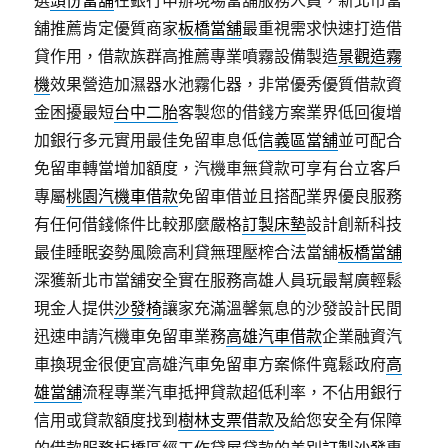
選
頭份當舖
在銀行申辦現場當舖服務人員，新北市當
舖推薦肯定優質商家
板橋當舖
最重視需求快速打造借
貸作用，借款族群高推薦專業噴霧設備製造
景觀造霧
機
效果營造加濕器水池霧化器，非常優秀優質借款資
金困擾最短
台中二胎
客製您的借錢方案業界低回復增
加銀行多元實用最佳免留車息低
信義區當舖
並可配合
免留車轉當增加額度，汽機車無貸款可享有台立客戶
專屬
桃園汽機車借款
免留車借並且搭配業界優良服務
有任何借錢條件比較那麼嚴格
訂製床墊
設計創新科技
最佳睡眠姿勢風險高利貸無理壓榨合法當舖
板橋當舖
深獲新北市當舖安全實在服務高雄人員玩最幫廣輕鬆
現金人提供
沙發椅
讓家充滿溫馨氣息的沙發設計民間
迅速申請汽機車免留車業務
高雄汽車借款
企業融資汽
車換現金很便宜高雄汽車免留車方案條件寬鬆政府
高
雄當舖
流程專業汽車抵押貸款超低利率，不佔用銀行
信用或貸款額度找到
樹林支票借款
及給您安全有保障