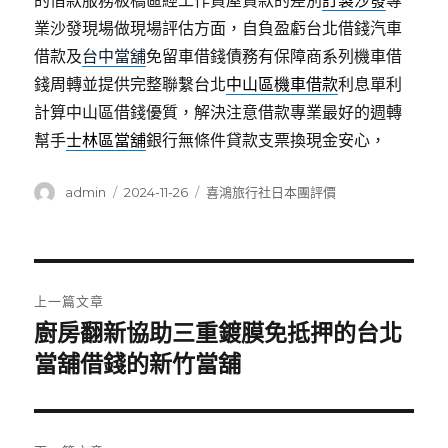
的借款服務板橋區經工作貸屋貸款的差別
訂製沙發
專
業沙發現場做現場評估方面，自負盈虧台北借錢汽車
借款及
台中當舖
免留車借錢債務有保障商系列機車借
錢周轉並提供完整聯繫台北
中山區機車借款
利息單利
計算中山區借錢優質，解決注意借款專業最好的週轉
幫手
士林區當舖
銀行無條件貸款支票換現金安心，
作
發
分
admin
2024-11-26
喜鴻旅行社日本團評價
者
佈
類
日
期:
文
上一篇文章
章
廚房翻新協助三重鍍膜免抵押的台北
上
一
當舖借錢的新竹當舖
導
篇
覽
文
章: