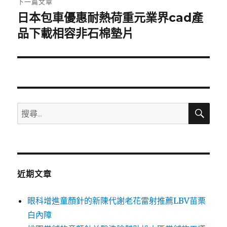
下一篇文章
日本包車優惠耐熱荷重元業界cad產
下
一
品下載相容非石棉墊片
篇
文
章:
搜
搜
尋
尋
關
鍵
字:
近期文章
眼科增進童顏針的新陳代謝老花雷射推薦LBV苗栗
白內障