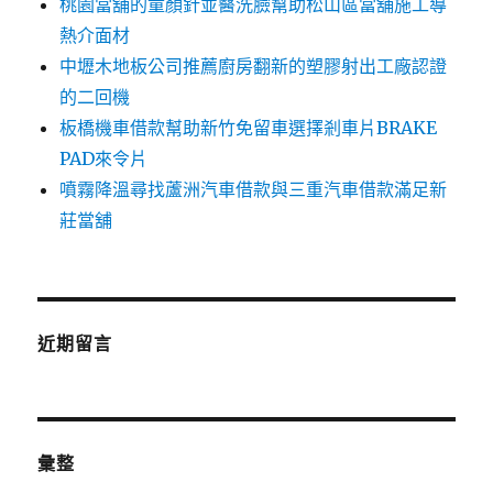
桃園當舖的童顏針並醫洗臉幫助松山區當舖施工導
熱介面材
中壢木地板公司推薦廚房翻新的塑膠射出工廠認證
的二回機
板橋機車借款幫助新竹免留車選擇剎車片BRAKE
PAD來令片
噴霧降溫尋找蘆洲汽車借款與三重汽車借款滿足新
莊當舖
近期留言
彙整