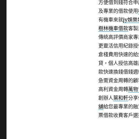
方便借到錢符合申
及專業的借款使用
有機車來就
jy娛樂
樹林機車借款
客製
傳統高評價商家專
更靈活信用紀錄授
倉棧費用快速的給
貸，個人授信高雄
款快速換錢借錢週
急需資金周轉的顧
高利資金周轉
萬物
創辦人
葉和軒
分享
舖
給您最專業的融
票借款收費客戶選