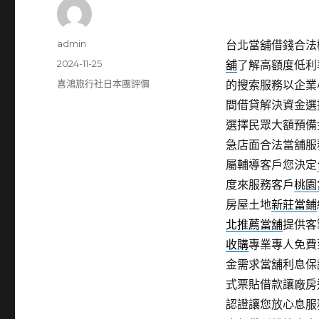
作
admin
台北當舖借錢合法機車
者
發
2024-11-25
舖
了解高額度低利
佈
分
喜鴻旅行社日本團評價
的搜索服務以企業
日
類
間借貸解決資金選
期:
選擇民眾大額預備
急店面合法當舖服
屬輔導客戶您決定
度來服務客戶
桃園
房屋土地
新莊當鋪
北推薦當舖
提供客
收購
專業專人免費
金需求當舖利息保
式票貼借款讓廠房
認證讓您放心息服