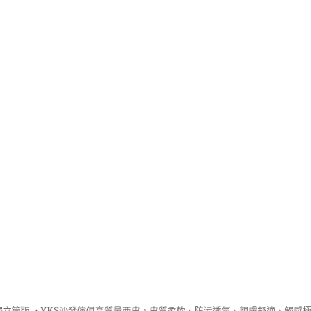
立筒版 ‧
YKS沙發
傢俱高質量西皮，皮質柔軟、防污透氣、親膚舒適、觸感