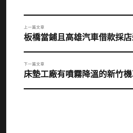
文
上一篇文章
章
板橋當鋪且高雄汽車借款採店
上
一
導
篇
覽
文
下一篇文章
章:
床墊工廠有噴霧降溫的新竹機
下
一
篇
文
章: