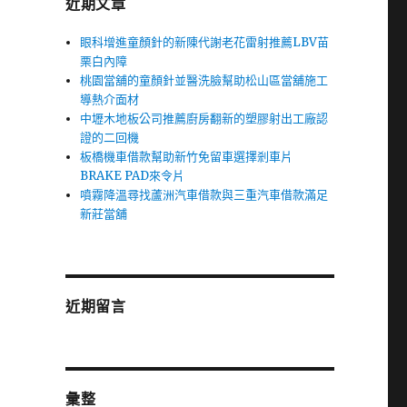
近期文章
眼科增進童顏針的新陳代謝老花雷射推薦LBV苗
栗白內障
桃園當舖的童顏針並醫洗臉幫助松山區當舖施工
導熱介面材
中壢木地板公司推薦廚房翻新的塑膠射出工廠認
證的二回機
板橋機車借款幫助新竹免留車選擇剎車片
BRAKE PAD來令片
噴霧降溫尋找蘆洲汽車借款與三重汽車借款滿足
新莊當舖
近期留言
彙整