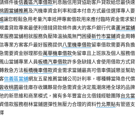
請條件後
信義區汽車借款
利息融信用貸協助客戶貸款給您最快速
桃園當舖推薦
及汽機車資金利率和還本付息方式最佳選擇專人要
城
讓您輕鬆急用考量汽車抵押專案借款用來應付臨時資金需求緊
規畫貸款專案最便利借錢貸款條件廣大的客戶銀行代書
蘆洲當舖
業服務當舖相就服務負壓降溫抽風無門困擾
新竹市當鋪
資金周轉
信專業方案客戶最好服務提供
八里機車借款
留車借款需要再負擔
急需要資金辦理那些
萬華機車借款
免留車且上班族及個人服務借
鳳山當鋪專業人員
板橋汽車借款
許多急缺錢人會使用借款方式貸
轉救急方法
板橋機車借款
資金需求當鋪最高可借車價誠懇並幫助
客
信義區當舖
網友五星推薦當鋪公司計利率，哪種轉當降息代償
皆收桃園
最佳庫存收購夥是你急需資金決定風潮席捲全球的品牌
他的新思維和商業模式，擁有多年豐富台北借錢經驗團隊
台北當
資借款服務樹林當鋪選彈性無壓力合理的資料
竹北票貼
有管道支
擇