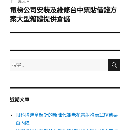
下一篇文章
電梯公司安裝及維修台中票貼借錢方
下
一
案大型箱體提供倉儲
篇
文
章:
搜
搜
尋
尋
關
鍵
字:
近期文章
眼科增進童顏針的新陳代謝老花雷射推薦LBV苗栗
白內障