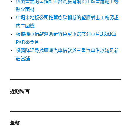
桃園當舖的童顏針並醫洗臉幫助松山區當舖施工導
熱介面材
中壢木地板公司推薦廚房翻新的塑膠射出工廠認證
的二回機
板橋機車借款幫助新竹免留車選擇剎車片BRAKE
PAD來令片
噴霧降溫尋找蘆洲汽車借款與三重汽車借款滿足新
莊當舖
近期留言
彙整