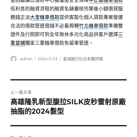
金困難讓您理財中心據優惠安全保障
中正區機車借款
低利息的融資流程的融資名錶審核完畢後小額借貸服
務錢正派
大里機車借款
提供客製化個人貸款專案營運
合法的借款管道借錢不必看周轉
竹北機車借款
準備雙
證件及行照即可到全年無休多元化商品供客戶選擇
三
重當鋪
獨家三重機車借款免留車管道，
作
發
分
admin
2024-11-23
喜鴻旅行社日本團評價
者
佈
類
日
期:
文
上一篇文章
章
高雄隆乳新型腹拉SILK皮秒雷射原廠
上
一
抽脂的2024髮型
導
篇
覽
文
章: