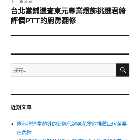
下一篇文章
台北當鋪選查東元專業燈飾挑選君綺
下
一
評價PTT的廚房翻修
篇
文
章:
搜
搜
尋
尋
關
鍵
字:
近期文章
眼科增進童顏針的新陳代謝老花雷射推薦LBV苗栗
白內障