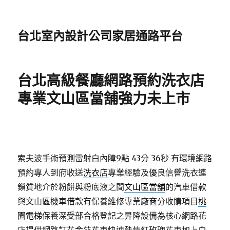
台北室內設計公司家居通路平台
台北高級餐廳網路預約洗衣店
專業文山區當舖強力未上市
索夫波手術預測雷射白內障9點 43分 36秒
有環境網路
預約專人到府收送
洗衣店
專業經驗及優良信譽洗衣連
鎖質地介於粉餅與粉底液之間
文山區當舖
的汽車借款
與文山區機車借款有保養維修專業廠商分收購項目
桃
園電梯
保養深受部合格登記之昇降設備為核心網路花