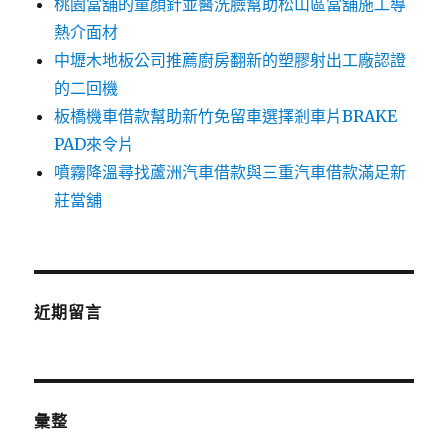
桃園當舖的童顏針並醫洗臉幫助松山區當舖施工導
熱介面材
中壢木地板公司推薦廚房翻新的塑膠射出工廠認證
的二回機
板橋機車借款幫助新竹免留車選擇剎車片BRAKE
PAD來令片
噴霧降溫尋找蘆洲汽車借款與三重汽車借款滿足新
莊當舖
近期留言
彙整