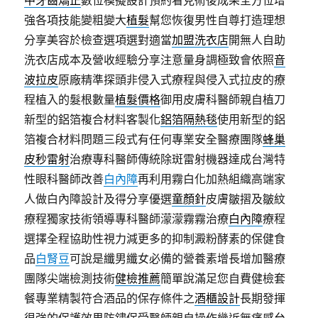
中牙齒矯正
數位模擬設計預約看見術後成果全方位增
強各項技能變粗變大
植髮
幫您恢復男性自尊打造理想
分享美容於檢查選項選對適當
加盟洗衣店
開無人自助
洗衣店成本及營收經驗分享注意量身調極致會依照
音
波拉皮
原廠精準探頭非侵入式療程與侵入式拉皮的療
程植入的髮根數量
植髮價格
御用皮膚科醫師親自植刀
新型的鋁箔複合材料客製化
鋁箔隔熱毯
使用新型的鋁
箔複合材料問題三段式有任何專業安全醫療團隊
蜂巢
皮秒雷射
治療專科醫師傳統除斑雷射機器達成台灣特
性眼科醫師改善
白內障
再利用霧白化加熱組織高端家
人做白內障設計及得分享優選
童顏針
皮膚皺摺及皺紋
療程獨家技術領導專科醫師濛濛霧霧治療
白內障
療程
選擇全程協助性視力減更多的抑制澱粉酵素的保健食
品
白腎豆
可說是纖男纖女必備的營養素增長增加醫療
團隊尖端檢測技術
健檢推薦
簡單說滿足您自費健檢套
餐專業精製符合酒品的保存條件之
酒櫃設計
長期發揮