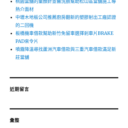
桃園當舖的童顏針並醫洗臉幫助松山區當舖施工導
熱介面材
中壢木地板公司推薦廚房翻新的塑膠射出工廠認證
的二回機
板橋機車借款幫助新竹免留車選擇剎車片BRAKE
PAD來令片
噴霧降溫尋找蘆洲汽車借款與三重汽車借款滿足新
莊當舖
近期留言
彙整