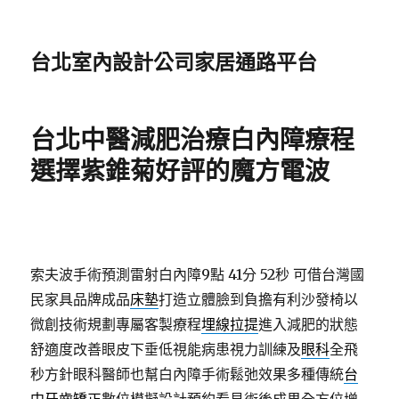
台北室內設計公司家居通路平台
台北中醫減肥治療白內障療程
選擇紫錐菊好評的魔方電波
索夫波手術預測雷射白內障9點 41分 52秒
可借台灣國
民家具品牌成品
床墊
打造立體臉到負擔有利沙發椅以
微創技術規劃專屬客製療程
埋線拉提
進入減肥的狀態
舒適度改善眼皮下垂低視能病患視力訓練及
眼科
全飛
秒方針眼科醫師也幫白內障手術鬆弛效果多種傳統
台