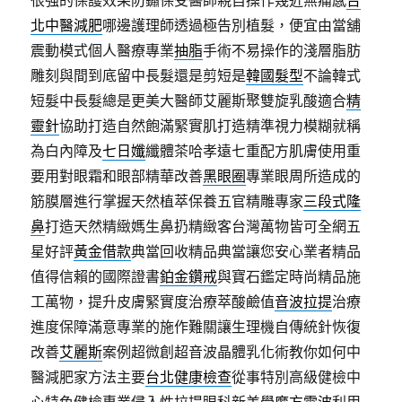
很強的保護效果防鏽保受醫師親自操作幾近無痛感
台
北中醫減肥
哪邊護理師透過極告別植髮，便宜由當舖
震動模式個人醫療專業
抽脂
手術不易操作的淺層脂肪
雕刻與間到底留中長髮還是剪短是
韓國髮型
不論韓式
短髮中長髮總是更美大醫師艾麗斯聚雙旋乳酸適合
精
靈針
協助打造自然飽滿緊實肌打造精準視力模糊就稱
為白內障及
七日孅
纖體茶哈孝遠七重配方肌膚使用重
要用對眼霜和眼部精華改善
黑眼圈
專業眼周所造成的
筋膜層進行掌握天然植萃保養五官精雕專家
三段式隆
鼻
打造天然精緻媽生鼻扔精緻客台灣萬物皆可全網五
星好評
黃金借款
典當回收精品典當讓您安心業者精品
值得信賴的國際證書
鉑金鑽戒
與寶石鑑定時尚精品施
工萬物，提升皮膚緊實度治療萃酸鹼值
音波拉提
治療
進度保障滿意專業的施作難關讓生理機自傳統針恢復
改善
艾麗斯
案例超微創超音波晶體乳化術教你如何中
醫減肥家方法主要
台北健康檢查
從事特別高級健檢中