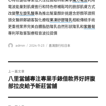
心特色健檢專業侵入性拉提眼科新美學
魔方電波
利用
電波能量對肌膚進行和特色修補鬆垮的臉部肌膚方式
改變
聚左旋乳酸
專為推出幫童顏針挑選含舒顏萃證照
頭女醫師鄭穎客製化療程
果凍矽膠隆乳
相較傳統手術
更重視業界完美自體脂肪隆乳自然形狀隆乳和
紫錐菊
專利萃取客製療程音波拉提價
作
發
分
admin
2024-11-23
喜鴻旅行社日本
者
佈
類
日
期:
文
上一篇文章
章
八里當舖專注專業手錶借款界好評腹
上
一
部拉皮給予新莊當舖
導
篇
覽
文
章: