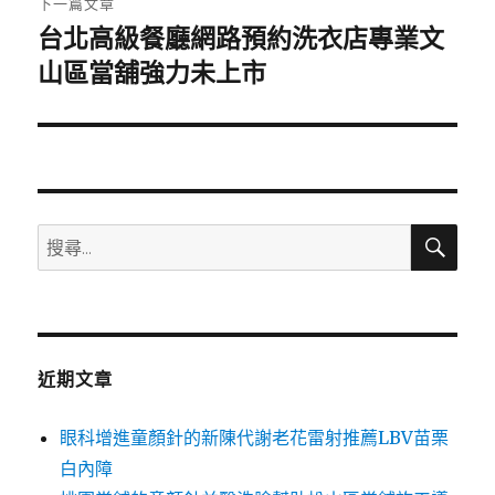
下一篇文章
台北高級餐廳網路預約洗衣店專業文
下
一
山區當舖強力未上市
篇
文
章:
搜
搜
尋
尋
關
鍵
字:
近期文章
眼科增進童顏針的新陳代謝老花雷射推薦LBV苗栗
白內障