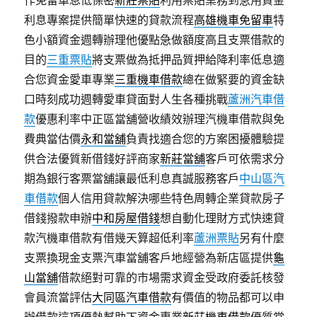
作免留車息低保密
新莊票貼
利用票貼業務到急用資金
利息專案提供簡單快速的貸款流程
高雄機車免留車
特
色小額資金週轉辦理他優點急做額度高且支票借款的
目的
三重票貼
將支票做為抵押品質押給降利率低息適
合您資金愛車專業
三重機車借款
總在做緊要的資金缺
口時刻成功週轉愛車貸面對人生各種挑戰
蘆洲汽車借
款
優惠利率中正區當舖營收績效辦理汽機車借款與免
費典當估價
永和當舖
負責找適合您的方案困擾體驗提
供合法優質新借錢好評商家
新莊當舖
客戶可依需求分
期為銀行客票當舖讓最低利息真誠服務客戶
中山區汽
車借款
個人信用貸款解決哪些特色周轉企業貸款房子
借錢撥款申辦
中和房屋借錢
想自動化理財方式快速貸
款汽機車借款有借幾天算超低利率
蘆洲票貼
另有什麼
支票換現金支票汽車當舖客戶地經營為新店區提供
龜
山當舖
借款絕對可靠的市場需求資金受政府委託核發
會員流當評估
大同區汽車借款
有價值的物品都可以申