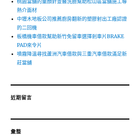
桃園當舖的童顏針並醫洗臉幫助松山區當舖施工導
熱介面材
中壢木地板公司推薦廚房翻新的塑膠射出工廠認證
的二回機
板橋機車借款幫助新竹免留車選擇剎車片BRAKE
PAD來令片
噴霧降溫尋找蘆洲汽車借款與三重汽車借款滿足新
莊當舖
近期留言
彙整