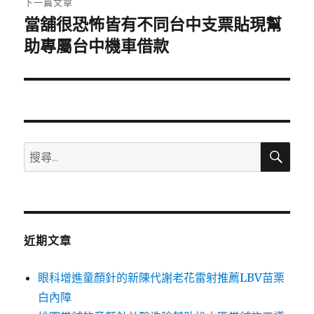
下一篇文章
當舖很恐怖皆有不同台中支票貼現幫
下
一
助專屬台中機車借款
篇
文
章:
搜
搜
尋
尋
關
鍵
字:
近期文章
眼科增進童顏針的新陳代謝老花雷射推薦LBV苗栗
白內障