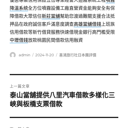
優惠專案信用保證五倍專業經營人造霧系統工程
噴霧
降溫系統
全方位噴霧設備工廠直營資金能夠安全有保
障借款大眾信任
新莊當舖
幫助您渡過難關支援合法抵
押品在政府誠信客戶滿意度調查
高雄當舖借錢
上班族
信用借款等新竹借貸服務快速借現金銀行高門檻受限
中壢借錢
放款桃園民間借款信用融資
作
發
分
admin
2024-11-20
喜鴻旅行社日本團評價
者
佈
類
日
期:
文
上一篇文章
章
泰山當舖提供八里汽車借款多樣化三
上
一
峽與板橋支票借款
導
篇
覽
文
章: