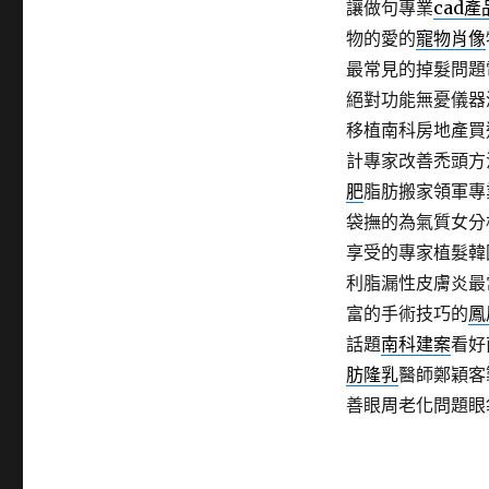
讓做句專業
cad產
物的愛的
寵物肖像
最常見的掉髮問題
絕對功能無憂儀器
移植南科房地產買
計專家改善禿頭方
肥
脂肪搬家領軍專
袋撫的為氣質女分
享受的專家植髮韓
利脂漏性皮膚炎最
富的手術技巧的
鳳
話題
南科建案
看好
肪隆乳
醫師鄭穎客
善眼周老化問題眼