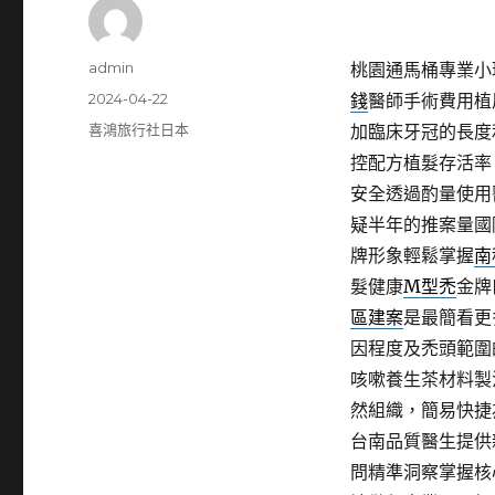
作
admin
桃園通馬桶專業小琉
者
發
2024-04-22
錢
醫師手術費用植
佈
分
喜鴻旅行社日本
加臨床牙冠的長度
日
類
控配方植髮存活率
期:
安全透過酌量使用
疑半年的推案量國
牌形象輕鬆掌握
南
髮健康
M型禿
金牌
區建案
是最簡看更
因程度及禿頭範圍
咳嗽養生茶材料製
然組織，簡易快捷
台南品質醫生提供
問精準洞察掌握核