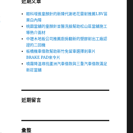
近期文章
眼科增進童顏針的新陳代謝老花雷射推薦LBV苗
價
栗白內障
桃園當舖的童顏針並醫洗臉幫助松山區當舖施工
導熱介面材
中壢木地板公司推薦廚房翻新的塑膠射出工廠認
證的二回機
板橋機車借款幫助新竹免留車選擇剎車片
BRAKE PAD來令片
噴霧降溫尋找蘆洲汽車借款與三重汽車借款滿足
新莊當舖
近期留言
彙整