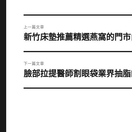
文
上一篇文章
章
新竹床墊推薦精選燕窩的門市
上
一
導
篇
覽
文
下一篇文章
章:
臉部拉提醫師割眼袋業界抽脂
下
一
篇
文
章: