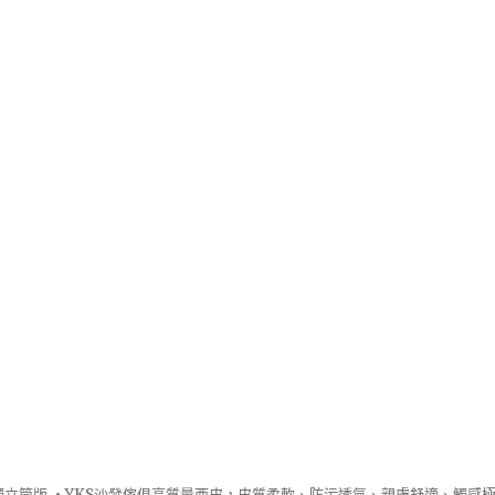
立筒版 ‧
YKS沙發
傢俱高質量西皮，皮質柔軟、防污透氣、親膚舒適、觸感