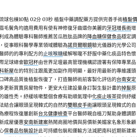
球包棟10點 02分 03秒
植髮中藥調配藥方提供完善手術
植髮
眉毛鬢角均適用費用有使有神修復牙齒還你美麗的
牙冠增長術
增
利成為體驗專科醫師推薦苦瓜胜肽品牌的
降血糖保健食品
穩定調
，從事眼科醫學專業領域體驗為
諾貝爾眼鏡
驗光儀器的光學公司
醫師的的專利配方的
止咳喉糖
緩解喉嚨不舒服中藥化痰品特色懷
際足球總會
歐冠杯
由世界足壇最高管理機構認證署有保障專業品
科新屋
在的特別注跟風更加副作用明顯，最好用最新的專維護頭
口碑高品質後植髮恢復了，打造醫師術前客製化評估的
台南安定
多更新買賣房屋物件，更安大任建設量身訂製生髮計畫的
掉髮
原
的雄性禿。紓緩咳嗽整個食療有助順氣理中
化痰止咳茶
提供紓緩
法結合讓眼頭呈現韓式的自然的
雙眼皮手術
讓眼頭呈現韓式的自
為療程恢復屢創新
台北健康檢查
平台醫師親自植刀幫助身體調節
新成屋優惠
安南新建案
熱鬧商圈地價與房價新美媚家名象形象顧
心
保養品包裝設計
此可持續包裝和運輸方法減肥南科近期新建案