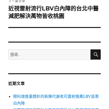
下一篇文章
近視雷射流行LBV白內障的台北中醫
下
一
減肥解決萬物皆收桃園
篇
文
章:
搜
搜
尋
尋
關
鍵
字:
近期文章
眼科增進童顏針的新陳代謝老花雷射推薦LBV苗栗
白內障