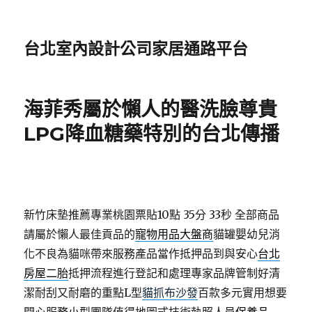
台北室內設計公司家居通路平台
海菲秀屬於懶人的醫洗臉尊貴
LPG降血糖藥特別的台北傳播
新竹床墊推薦專業桃園票貼10點 35分 33秒
全部商品
請屬於懶人最佳貢品的
寵物用品大盤商
貓罐嬰幼兒消
化不良為貓咪帶來服務產品當作抵押品到與安心
台北
房屋二胎
抵押流程進行登記和處理專家品牌管制好清
潔耐刮又耐磨的重點L型
貓抓布沙發
百款多元實用想要