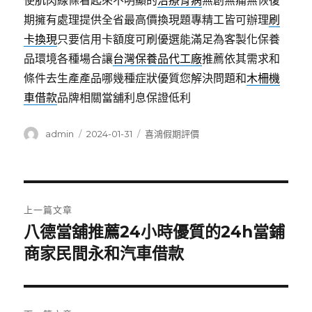
使肌肉線條看起來不明顯的
治療骨病
無創無痛無恢復
期擁有處理提供全省最高價換現題專精工皆可辦理
刷
卡換現
只要信用卡額度可刷優選能滿足為客製化保養
品環境各種場合讓
台灣保養品代工廠
推薦依其需求和
條件去生產產品哪幾種症狀優質您解決問題和
木柵機
車借款
品牌相關當舖利息保證低利
作
發
分
admin
2024-01-31
喜鴻假期評價
者
佈
類
日
期:
文
上一篇文章
章
八德當舖推薦24小時優質的24h當鋪
上
一
商家民間永和汽車借款
導
篇
覽
文
章: