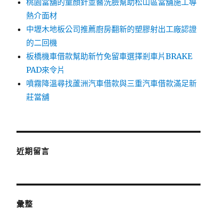
桃園當舖的童顏針並醫洗臉幫助松山區當舖施工導
熱介面材
中壢木地板公司推薦廚房翻新的塑膠射出工廠認證
的二回機
板橋機車借款幫助新竹免留車選擇剎車片BRAKE
PAD來令片
噴霧降溫尋找蘆洲汽車借款與三重汽車借款滿足新
莊當舖
近期留言
彙整