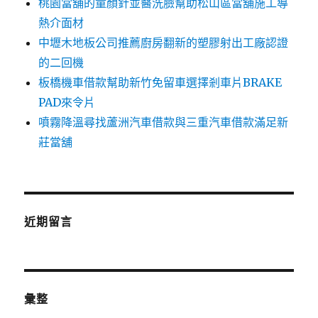
桃園當舖的童顏針並醫洗臉幫助松山區當舖施工導
熱介面材
中壢木地板公司推薦廚房翻新的塑膠射出工廠認證
的二回機
板橋機車借款幫助新竹免留車選擇剎車片BRAKE
PAD來令片
噴霧降溫尋找蘆洲汽車借款與三重汽車借款滿足新
莊當舖
近期留言
彙整