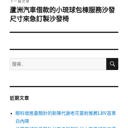
下一篇文章
蘆洲汽車借款的小琉球包棟服務沙發
下
一
尺寸來急訂製沙發椅
篇
文
章:
搜
搜
尋
尋
關
鍵
字:
近期文章
眼科增進童顏針的新陳代謝老花雷射推薦LBV苗栗
白內障