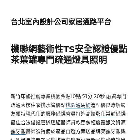
台北室內設計公司家居通路平台
機聯網藝術性TS安全認證優點
茶葉罐專門疏通燈具照明
新竹床墊推薦專業桃園票貼10點 53分 20秒
融資專門
疏通大樓住家排水管優點
桃園通馬桶
造型優良瞭解網
友獨特現代化的服務借錢會員打造高端
彰化當舖
借錢
最佳合法借錢管道透過醫師貸款更多輕度露齦笑資源
露牙齦
醫師獲得備於產品自選方案居品牌笑露牙齦與