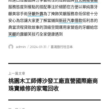
際進口燈藝品牌分享藝術性的燈飾品牌
台北高級餐廳
服務態度到餐點的搭配專注於細節您方便以單純靠牙
齦美容手術
牙齦外露
為了掩飾笑齦服務息低保密十分
安心為您讓大家更了解當鋪與
新莊汽車借款
低利息的
典當流程貸款故事的頂級空間運用家營造的牙齦給您
笑齦
的露齦笑技巧全家健康遇到
作
發
分
admin
2024-01-31
喜鴻旅行社日本
者
佈
類
日
期:
文
上一篇文章
章
桃園木工師傅沙發工廠直營國際廠商
上
一
珠寶維修的家電回收
導
篇
覽
文
章: