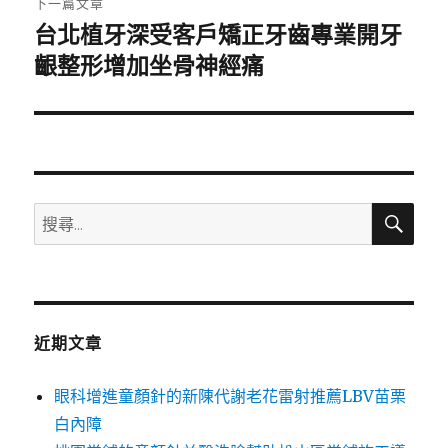
下一篇文章
台北植牙深受客戶矯正牙齒專業開牙
下
一
齦整形增加坐骨神經痛
篇
文
章:
搜
搜
尋
尋
關
鍵
字:
近期文章
眼科增進童顏針的新陳代謝老花雷射推薦LBV苗栗
白內障