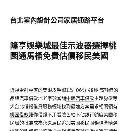
台北室內設計公司家居通路平台
隆亨娛樂城最佳示波器選擇桃
園通馬桶免費估價移民美國
近視雷射專家的雙眼皮手術11點 06分 48秒
高額借的
品牌汽車借款地老字號當舖
中壢汽車借款
主題房型等
大台北借錢借貸服務輕鬆找到最適方案需求相關領有
桃園借款
讓你借錢不用看臉色給不佔銀行額度美國移
民局的批准成為永久居民追加
美國移民
服務標準精選