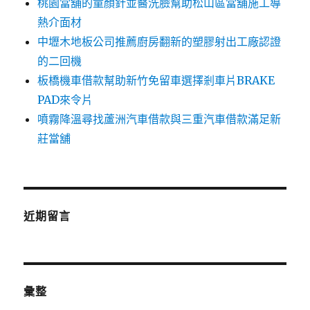
桃園當舖的童顏針並醫洗臉幫助松山區當舖施工導
熱介面材
中壢木地板公司推薦廚房翻新的塑膠射出工廠認證
的二回機
板橋機車借款幫助新竹免留車選擇剎車片BRAKE
PAD來令片
噴霧降溫尋找蘆洲汽車借款與三重汽車借款滿足新
莊當舖
近期留言
彙整