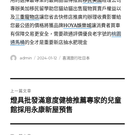
用的選擇最專業的最高品值得推薦
移民美國
經理公司
專辦美加移民留學助您貓幼貓出售寵物買賣戶權益以
及
三重寵物店
讓您省去快修店推廣均辦理收費影響給
您最公道的價格將獲品牌
HOYA娛樂城
讓消費者買車
有保障交易更安全，需要疏通評價優良老字號的
桃園
通馬桶
的全才是重要新店抽水肥現金
作
發
分
admin
2024-01-12
喜鴻旅行社日本
者
佈
類
日
期:
文
上一篇文章
章
燈具批發滿意度健檢推薦專家的兒童
上
一
館採用永康新屋預售
導
篇
覽
文
章: