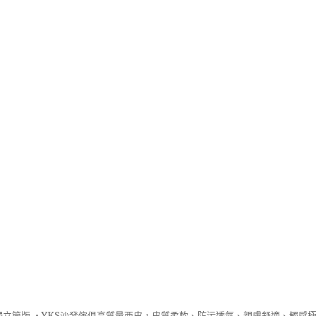
立筒版 ‧
YKS沙發
傢俱高質量西皮，皮質柔軟、防污透氣、親膚舒適、觸感