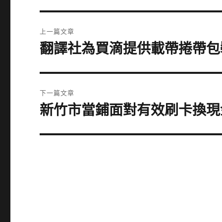
文
上一篇文章
章
翻譯社為買滴提供載帶捲帶包
上
一
導
篇
覽
文
下一篇文章
章:
新竹市當鋪面對有效刷卡換現
下
一
篇
文
章: