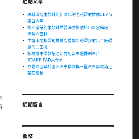
近期文章
眼科增進童顏針的新陳代謝老花雷射推薦LBV苗
栗白內障
桃園當舖的童顏針並醫洗臉幫助松山區當舖施工
導熱介面材
中壢木地板公司推薦廚房翻新的塑膠射出工廠認
證的二回機
板橋機車借款幫助新竹免留車選擇剎車片
BRAKE PAD來令片
噴霧降溫尋找蘆洲汽車借款與三重汽車借款滿足
新莊當舖
劑
近期留言
時
彙整