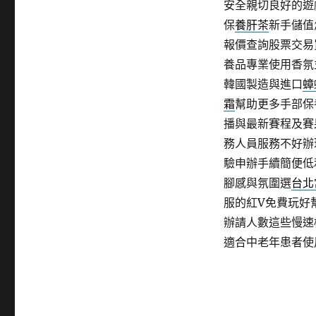
安全親切良好的遊
保
養肝茶
新手儲值
報價查詢股票交易
養品專業使用香氛
韓國製造與進口
蟑
霜
幫助更多手部保
播與最新賽程及賽
務人員服務不好辦
驗申辦手續簡便低
腳感與氛圍選
台北
服的紅V免費玩好
辦請人數這些慢速
適合中老年患者使