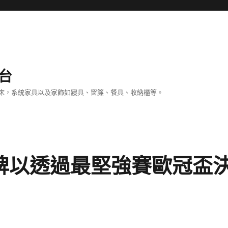
台
床，系統家具以及家飾如寢具、窗簾、餐具、收納櫃等。
撲克牌以透過最堅強賽歐冠盃