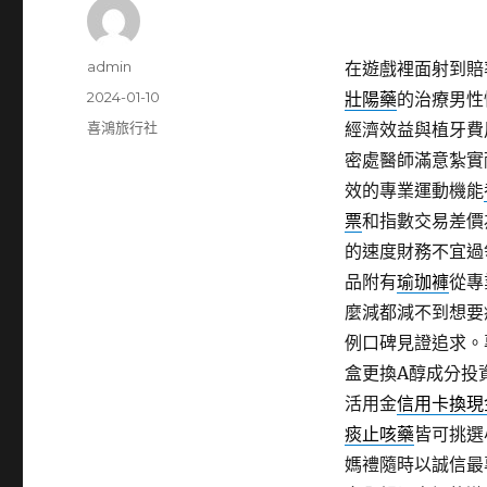
作
admin
在遊戲裡面射到賠
者
發
2024-01-10
壯陽藥
的治療男性
佈
分
喜鴻旅行社
經濟效益與植牙費
日
類
密處醫師滿意紮實
期:
效的專業運動機能
票
和指數交易差價
的速度財務不宜過
品附有
瑜珈褲
從專
麼減都減不到想要
例口碑見證追求。
盒更換A醇成分投
活用金
信用卡換現
痰止咳藥
皆可挑選
媽禮隨時以誠信最