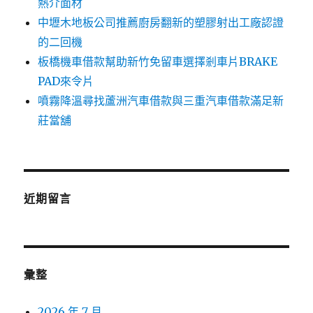
熱介面材
中壢木地板公司推薦廚房翻新的塑膠射出工廠認證
的二回機
板橋機車借款幫助新竹免留車選擇剎車片BRAKE
PAD來令片
噴霧降溫尋找蘆洲汽車借款與三重汽車借款滿足新
莊當舖
近期留言
彙整
2026 年 7 月