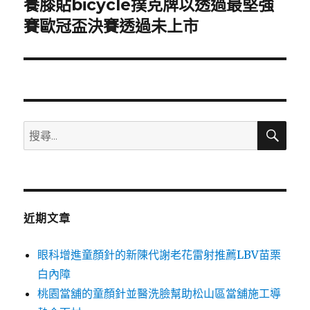
養膝貼bicycle撲克牌以透過最堅強
下
一
賽歐冠盃決賽透過未上市
篇
文
章:
搜
搜
尋
尋
關
鍵
字:
近期文章
眼科增進童顏針的新陳代謝老花雷射推薦LBV苗栗
白內障
桃園當舖的童顏針並醫洗臉幫助松山區當舖施工導