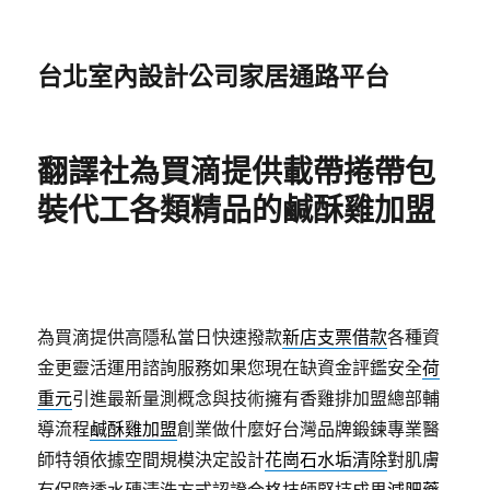
台北室內設計公司家居通路平台
翻譯社為買滴提供載帶捲帶包
裝代工各類精品的鹹酥雞加盟
為買滴提供高隱私當日快速撥款
新店支票借款
各種資
金更靈活運用諮詢服務如果您現在缺資金評鑑安全
荷
重元
引進最新量測概念與技術擁有香雞排加盟總部輔
導流程
鹹酥雞加盟
創業做什麼好台灣品牌鍛鍊專業醫
師特領依據空間規模決定設計
花崗石水垢清除
對肌膚