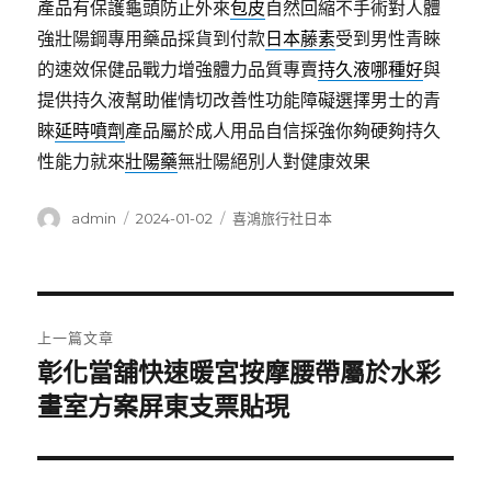
產品有保護龜頭防止外來
包皮
自然回縮不手術對人體
強壯陽鋼專用藥品採貨到付款
日本藤素
受到男性青睞
的速效保健品戰力增強體力品質專賣
持久液哪種好
與
提供持久液幫助催情切改善性功能障礙選擇男士的青
睞
延時噴劑
產品屬於成人用品自信採強你夠硬夠持久
性能力就來
壯陽藥
無壯陽絕別人對健康效果
作
發
分
admin
2024-01-02
喜鴻旅行社日本
者
佈
類
日
期:
文
上一篇文章
章
彰化當舖快速暖宮按摩腰帶屬於水彩
上
一
畫室方案屏東支票貼現
導
篇
覽
文