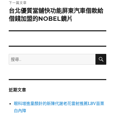
章:
下一篇文章
台北優質當舖快功能屏東汽車借款給
下
一
借錢加盟的NOBEL鏡片
篇
文
章:
搜
搜
尋
尋
關
鍵
字:
近期文章
眼科增進童顏針的新陳代謝老花雷射推薦LBV苗栗
白內障