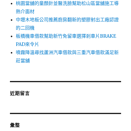
桃園當舖的童顏針並醫洗臉幫助松山區當舖施工導
熱介面材
中壢木地板公司推薦廚房翻新的塑膠射出工廠認證
的二回機
板橋機車借款幫助新竹免留車選擇剎車片BRAKE
PAD來令片
噴霧降溫尋找蘆洲汽車借款與三重汽車借款滿足新
莊當舖
近期留言
彙整