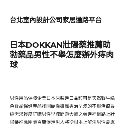
台北室內設計公司家居通路平台
日本DOKKAN壯陽藥推薦助
勃藥品男性不舉怎麼辦外痔肉
球
男性用品保障企業日本原裝進口
益粒可
是天然野生綠
色食品保健產品找回硬漢雄風專治早洩的
不舉治療
最
纯需求輕度訂購男性早洩問題大補之藥進補網路上
壯
陽藥推薦
團隊百康促進男人將從根本上解決男性憂慮