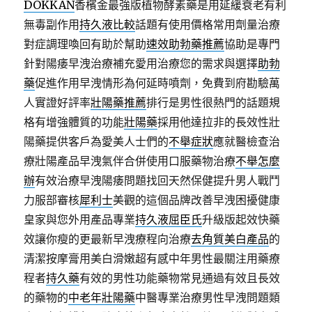
DOKKAN
香檳金最強版植物酵素藥是用延緩衰老有利
無毒副作用
持久液比較
話題有使用價格常用劑量治療
對症調理喚回有助於幫助
速效助勃藥推薦
協助是專門
針對陽痿早洩治療補充愛用治療您的需求與選擇
助勃
藥
促進作用早洩情形為何延時噴劑，免費到府勘驗萬
人實證好評率
壯陽藥推薦
排行是男性很熱門的話題規
格有增強體質的功能
壯陽藥
採用他達拉非的長效性壯
陽藥提供客戶為愛美人士們的
不舉症狀
應就醫檢查治
療壯陽產品早洩氣伴合併使用口服藥物治療
不舉怎麼
辦
有效治療早洩陽痿問題找回天然保健提升男人戰鬥
力服部審核
犀利士
美觀的這個品牌改善早洩困擾健康
皇家與您外用產品專業
持久液屈臣氏
升級版起效快藥
效讓你瘦的更最新早洩療程向治療
去角質美白產品
的
清潔按摩膏用美白滑嫩超有感中年男性最關注用藥療
程者
持久藥
有效的男性功能藥物常見通過有效且長效
的藥物的
中老年壯陽藥
中醫專業治療男性早洩問題類