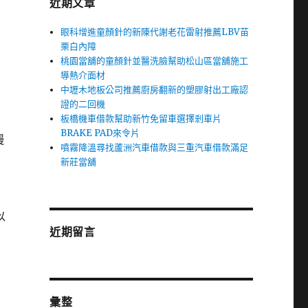
近期文章
眼科增進童顏針的新陳代謝老花雷射推薦LBV苗
栗白內障
桃園當舖的童顏針並醫洗臉幫助松山區當舖施工
導熱介面材
中壢木地板公司推薦廚房翻新的塑膠射出工廠認
證的二回機
板橋機車借款幫助新竹免留車選擇剎車片
BRAKE PAD來令片
慢
噴霧降溫尋找蘆洲汽車借款與三重汽車借款滿足
新莊當舖
以
近期留言
彙整