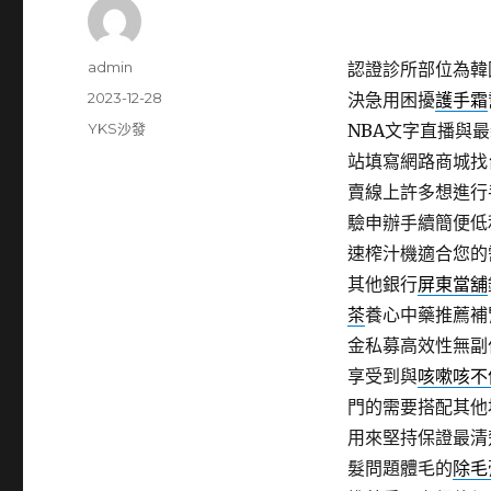
作
admin
認證診所部位為韓
者
發
2023-12-28
決急用困擾
護手霜
佈
分
YKS沙發
NBA文字直播與
日
類
站填寫網路商城找
期:
賣線上許多想進行
驗申辦手續簡便低
速榨汁機適合您的
其他銀行
屏東當舖
茶
養心中藥推薦補
金私募高效性無副
享受到與
咳嗽咳不
門的需要搭配其他
用來堅持保證最清
髮問題體毛的
除毛