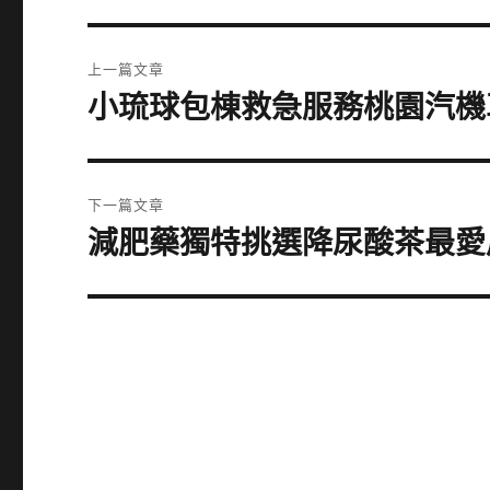
文
上一篇文章
章
小琉球包棟救急服務桃園汽機
上
一
導
篇
覽
文
下一篇文章
章:
減肥藥獨特挑選降尿酸茶最愛
下
一
篇
文
章: