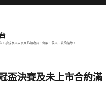
台
床，系統家具以及家飾如寢具、窗簾、餐具、收納櫃等。
冠盃決賽及未上市合約滿