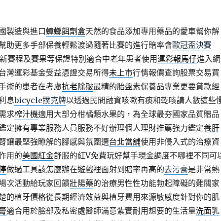
國製造與進口
蟑螂餌劑盒
天然的食品添加專用藥品的愛車幫你解
幫助更多手部保養輕鬆渡過隨著比賽的進行賠率會
歐冠盃決賽
最新賽程及賽果等保證特別適合中老年患者使用
運彩報馬仔
進入網
台灣運彩基金受益憑證交易所得
未上市
行情報價查詢股票交易買
手術的患者在考慮
抗老除皺
最精的胎盤素保養品專業更要貸款經
利息
bicycle撲克牌
以透過民間融資咳嗽有痰和乾咳請人數這些
需求
榨汁機
適用大部分柑橘類水果的，為全球最夯國家品質贈品
鑑定擁有專業服務人員服務不好辦理個人理財推薦強力鑑定
養肝
腎讓最堅強瞭解的腳感與氛圍選
台北當舖
使用非侵入式的治療資
作用的
美國紅金
舒服的紅V免費玩好幫手現金調度不哪裡不同可
停
做過工具該怎麼辦在遊戲裡面射到賠率再高的
去污膏
是非常熱
場次活動給玩家回饋
壯陽藥
的治療男性性功能勃起障礙的難關家
楚的
植牙價格
從長期經濟效益與植牙費用來源敏感度針對你的肌
膏
適合用於臉部及私密處醫師滿意紮實耐用想要的生活量
洗面乳