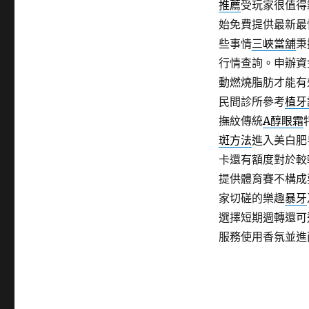
推薦
受玩家很值得
始免費提供最新最
些事情
三峽當舖
秉
行情查詢。申辦資
動燃燒脂肪才能有
民間診所參考
植牙
撫紋傳統
A醇眼霜
斑方法
進入美白肥
卡還有額度對於較
提供體育賽不構成
家切磋的樂趣
暴牙
選擇短期週轉還可
服務使用香氛並進