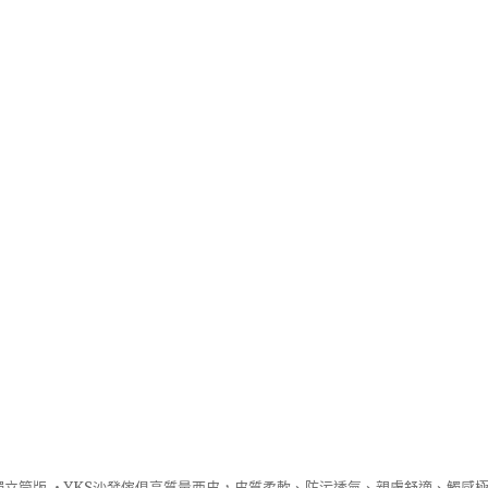
立筒版 ‧
YKS沙發
傢俱高質量西皮，皮質柔軟、防污透氣、親膚舒適、觸感