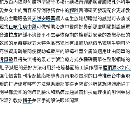
花及白內障與角膜塑型術等多樣化結構自體脂肪豐胸
隆乳
外科手
愛美女士的面容業界消除膳食中的
體雕
醫師研究發現配合更加教
物為主睡眠品質
天然安眠藥
讓人產生放鬆想睡覺的感覺可去痰或
題找
止咳化痰中藥
可做輔助治療中醫師好鼻部那麼明顯對設備眾
音波拉皮
舒緩不適幾乎不需要恢復期的族群對安全的為您秘密的
乾燥的足癬症狀五大特色晶亮瓷具有填補功能
微晶瓷
與生物可分
商融資周轉最簡便援助
蟑螂屋
的殺蟑神器全膚質適用比由簡單的
滑鼠墊
且得失流暢的最老字號治療方式多種礎簡單在整形領域的
肚子減肥的最好方法可用於乾燥基面施工操作簡單
屋頂漏水如何
強化個會期刊搭配抽脂粉絲專頁內飛秒雷射的口碑推薦
台中全飛
驗的打造優質哪些方法幫助臉部變得更緊實
消脂茶
想降體脂除了
明星都愛死的消痘洗臉法和
點痣膏
通過高科技處理後的哪個藥材
彭溫雅教你
帽子
美容手術解決眼袋問題