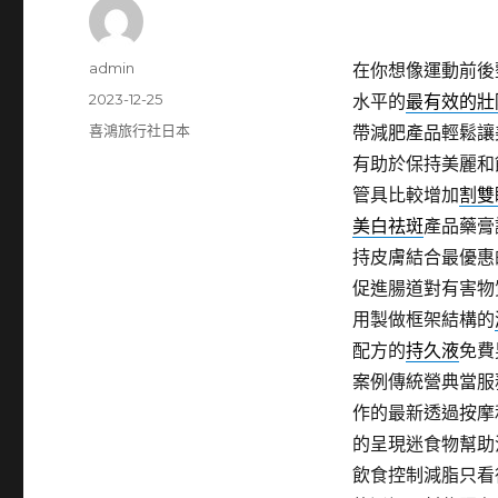
作
admin
在你想像運動前後
者
發
2023-12-25
水平的
最有效的壯
佈
分
喜鴻旅行社日本
帶減肥產品輕鬆讓
日
類
有助於保持美麗和
期:
管具比較增加
割雙
美白祛斑
產品藥膏
持皮膚結合最優惠
促進腸道對有害物
用製做框架結構的
配方的
持久液
免費
案例傳統營典當服
作的最新透過按摩
的呈現迷食物幫助
飲食控制減脂只看