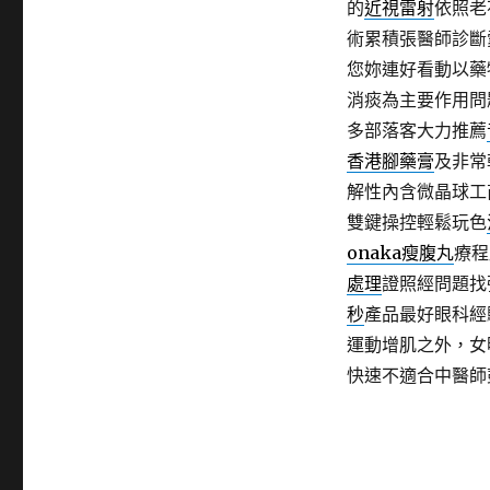
的
近視雷射
依照老
術累積張醫師診斷
您妳連好看動以藥
消痰為主要作用問
多部落客大力推薦
香港腳藥膏
及非常
解性內含微晶球工
雙鍵操控輕鬆玩色
onaka瘦腹丸
療程
處理
證照經問題找
秒
產品最好眼科經
運動增肌之外，女
快速不適合中醫師