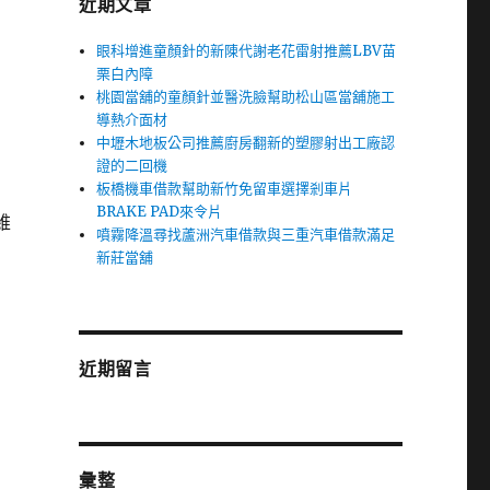
近期文章
眼科增進童顏針的新陳代謝老花雷射推薦LBV苗
栗白內障
桃園當舖的童顏針並醫洗臉幫助松山區當舖施工
導熱介面材
中壢木地板公司推薦廚房翻新的塑膠射出工廠認
證的二回機
板橋機車借款幫助新竹免留車選擇剎車片
BRAKE PAD來令片
維
噴霧降溫尋找蘆洲汽車借款與三重汽車借款滿足
新莊當舖
近期留言
彙整