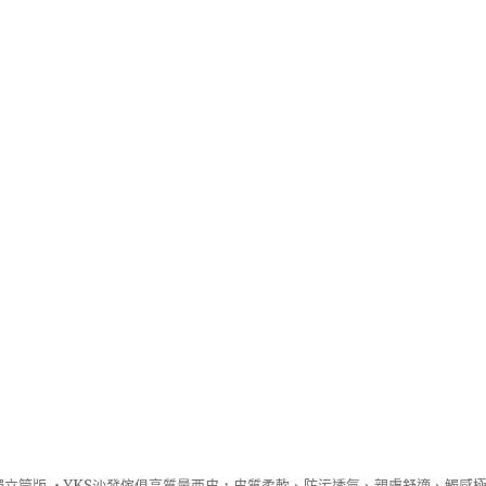
立筒版 ‧
YKS沙發
傢俱高質量西皮，皮質柔軟、防污透氣、親膚舒適、觸感