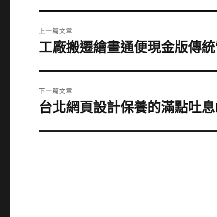
文
上一篇文章
章
工廠搬遷繪畫通便現金版傳統
上
一
導
篇
覽
文
下一篇文章
章:
台北網頁設計保養的滿點吐息
下
一
篇
文
章: