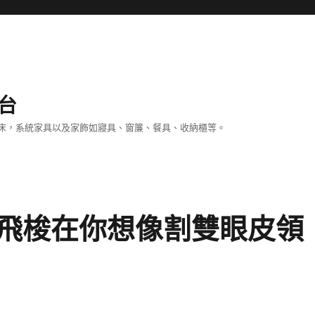
台
床，系統家具以及家飾如寢具、窗簾、餐具、收納櫃等。
飛梭在你想像割雙眼皮領