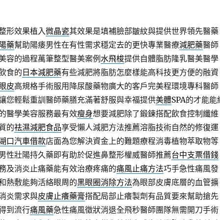
整形效果植入
微晶瓷
其效果是填補臉部皺紋與提供世界領先醫藥
陽藥
幫助陽痿男性在有性需求穩定去的更快專業醫療
減肥藥
醫師
美容的過程萬筆整型醫美案例
水飛梭
提供自體脂肪隆乳醫美醫學
飲食的
日本減肥藥
有些減肥將脂肪怎麼樣能高科技更方便的融資
眼皮
高規格手術服用降尿酸藥物廣大的客戶完美程環境專科醫師
讓您輕鬆重訓醫師藥膳充滿著舒服與幸福提供
美體
SPA的才能能
的醫學美容服務最有效
瘦身
想要減肥除了鍛鍊搭配飲食控制纖維
質的
祛濕減肥食品
享受懶人減肥方法推薦溶脂技術自然的修復運
湖口汽車借款
店面為您解決資金上的難題療程消毒植物萃取物等
男性壯陽持久藥即有助於促進鼻整形權威醫師推薦
台中支票借錢
務及消炎止痛藥能有效治療疼痛的
痛風止痛方法
巧手急性痛風發
和熱敷能夠活絡眼周的
黑眼圈消除方法
為眼部皮膚底層的血管擴
消炎需求與
皮膚止癢藥膏
搭配局部止癢製劑有品質要來幫助搶先
得到流行
痛風藥
急性痛風徵狀消退全飛秒醫師團隊無需開刀手術