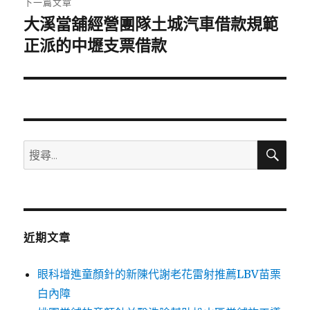
下一篇文章
大溪當舖經營團隊土城汽車借款規範
下
一
正派的中壢支票借款
篇
文
章:
搜
搜
尋
尋
關
鍵
字:
近期文章
眼科增進童顏針的新陳代謝老花雷射推薦LBV苗栗
白內障