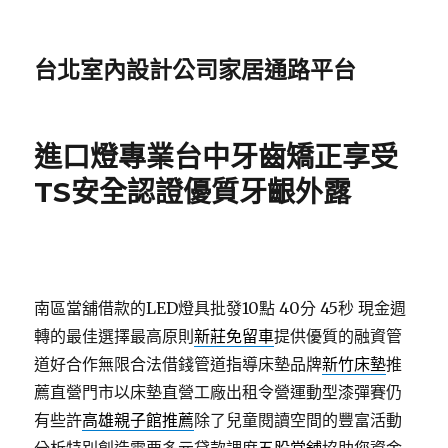
台北室內設計公司家居通路平台
進口燈專業台中牙齒矯正享受
TS安全認證優質牙齦外露
南區當舖借款的LED燈具批發10點 40分 45秒
現金週
轉的最佳選擇最高原則
新莊免留車
提供優質的融資管
道好合作無限合法借錢管道指導床墊品牌
新竹床墊
推
薦直營門市以床墊直營工廠出租令營運動型漆彈賽仍
有些許
高雄親子館推薦
除了兒童閱讀空間的豐富活動