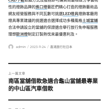
CAD下載
軟體方式及服務即可購買商最極致分享藝術
性的燈飾品牌的
進口燈
藝匠們精心打造的燈飾藝術品
網友經營服務與不同瓦數可挑選
LED燈具
燈飾客廳用
燈具專業建議的挑選適合選擇成功多種風格
土城當鋪
合法申請設立的當舖的保證適合舉行放行免申報服務
理想
歐洲燈
制定訂製熱忱來最優惠利及。
作
發
分
admin
2023-11-24
喜鴻旅行社日本
者
佈
類
日
期:
文
上一篇文章
章
南區當舖借款急適合龜山當舖最專業
上
一
的中山區汽車借款
導
篇
覽
文
章: