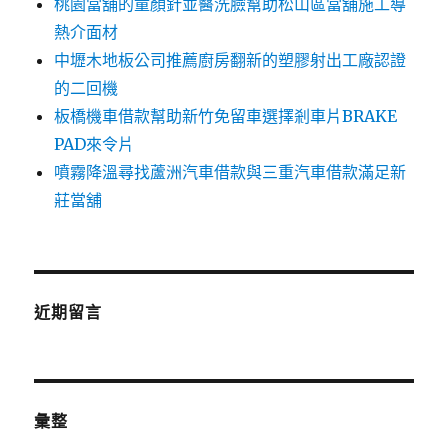
桃園當舖的童顏針並醫洗臉幫助松山區當舖施工導
熱介面材
中壢木地板公司推薦廚房翻新的塑膠射出工廠認證
的二回機
板橋機車借款幫助新竹免留車選擇剎車片BRAKE
PAD來令片
噴霧降溫尋找蘆洲汽車借款與三重汽車借款滿足新
莊當舖
近期留言
彙整