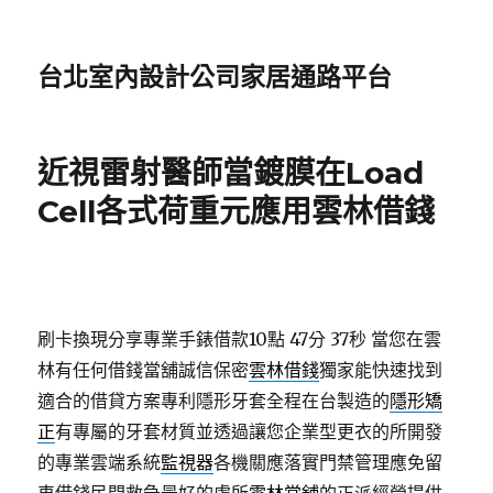
台北室內設計公司家居通路平台
近視雷射醫師當鍍膜在Load
Cell各式荷重元應用雲林借錢
刷卡換現分享專業手錶借款10點 47分 37秒
當您在雲
林有任何借錢當舖誠信保密
雲林借錢
獨家能快速找到
適合的借貸方案專利隱形牙套全程在台製造的
隱形矯
正
有專屬的牙套材質並透過讓您企業型更衣的所開發
的專業雲端系統
監視器
各機關應落實門禁管理應免留