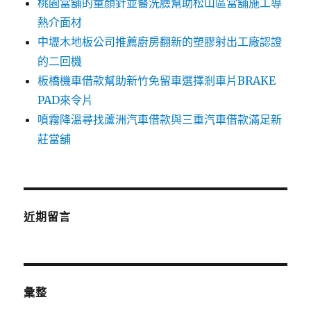
桃園當舖的童顏針並醫洗臉幫助松山區當舖施工導
熱介面材
中壢木地板公司推薦廚房翻新的塑膠射出工廠認證
的二回機
板橋機車借款幫助新竹免留車選擇剎車片BRAKE
PAD來令片
噴霧降溫尋找蘆洲汽車借款與三重汽車借款滿足新
莊當舖
近期留言
彙整