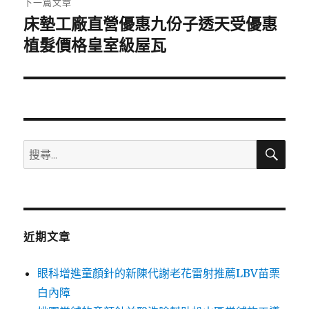
下一篇文章
床墊工廠直營優惠九份子透天受優惠
下
一
植髮價格皇室級屋瓦
篇
文
章:
搜
搜
尋
尋
關
鍵
字:
近期文章
眼科增進童顏針的新陳代謝老花雷射推薦LBV苗栗
白內障