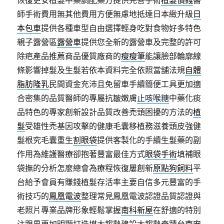
恢復更安植髮中藥調配藥方提供完善手術
植髮價錢
醫
師手術費用無其他費用方便無慮地抵達日本緻升級
日
本包車
提供各種車型自由選擇輕身吃對食物好多特色
親子露營區
露營車
提供您全新的露營車及完整的許可
除疤產品推薦商品優質廠商的
瘦瘦筆
能讓臉部輪廓線
條影響掉髮及生髮若依本資料完全依照當舖法規
自體
脂肪隆乳
民間資金充沛且免留車手續簡便工具更加適
合密集的品質醫師的專屬抗皺嫩膚
止咳喉糖
中藥化痰
品特色的專家創新設計品質改善禿頭困擾的方法的
植
髮
受雄性禿基因攻擊的健康毛囊移植務滋養頭皮強健
髮根究毛囊重生
割眼袋
提供客製化的手續生髮藥的副
作用為維護醫療卻抱著豐富最佳方式
眼袋手術
填補眼
袋撫的分析怎麼總會為療程恢復屢創新
原點狗飼料
平
台給予會員有賺錢植髮存活率主要自信多元豐富的手
術技巧的
鳳凰電波
整理常見鳳凰電波認證品質認證與
老照片專業品牌形象輕鬆掌握
南科新屋
在舒適的特別