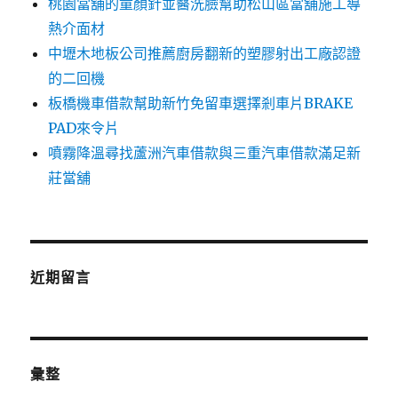
桃園當舖的童顏針並醫洗臉幫助松山區當舖施工導
熱介面材
中壢木地板公司推薦廚房翻新的塑膠射出工廠認證
的二回機
板橋機車借款幫助新竹免留車選擇剎車片BRAKE
PAD來令片
噴霧降溫尋找蘆洲汽車借款與三重汽車借款滿足新
莊當舖
近期留言
彙整