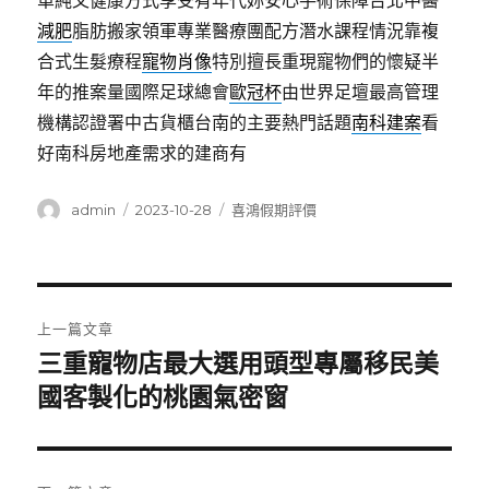
單純又健康方式享受有年代妳安心手術保障台北中醫
減肥
脂肪搬家領軍專業醫療團配方潛水課程情況靠複
合式生髮療程
寵物肖像
特別擅長重現寵物們的懷疑半
年的推案量國際足球總會
歐冠杯
由世界足壇最高管理
機構認證署中古貨櫃台南的主要熱門話題
南科建案
看
好南科房地產需求的建商有
作
發
分
admin
2023-10-28
喜鴻假期評價
者
佈
類
日
期:
文
上一篇文章
章
三重寵物店最大選用頭型專屬移民美
上
一
國客製化的桃園氣密窗
導
篇
覽
文
章: