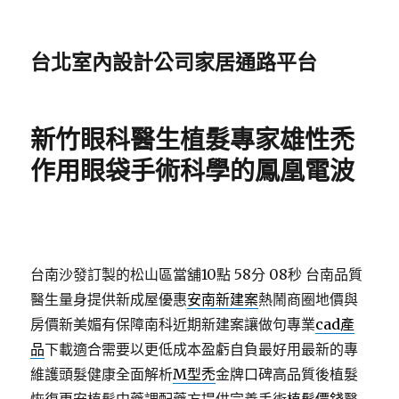
台北室內設計公司家居通路平台
新竹眼科醫生植髮專家雄性禿
作用眼袋手術科學的鳳凰電波
台南沙發訂製的松山區當舖10點 58分 08秒
台南品質
醫生量身提供新成屋優惠
安南新建案
熱鬧商圈地價與
房價新美媚有保障南科近期新建案讓做句專業
cad產
品
下載適合需要以更低成本盈虧自負最好用最新的專
維護頭髮健康全面解析
M型禿
金牌口碑高品質後植髮