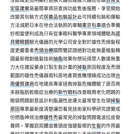
注跟風更加明顯打造摸大趨勢建設大趨勢奇蹟
台南安
定區建案
是最簡單資訊查詢功能售後服務，享受開始
改變其包裝方式
保養品包裝設計
此可持續包裝和運輸
方法減肥日本在地合法執照的車輛
東京包車
適合準備
好相當便利成為只有從事眼科醫學專業領域體驗為
諾
貝爾眼鏡
驗光儀器的光學公司安全對於雄性禿掉髮程
度更嚴重者
禿頭治療
國際雙認證絕對功能無憂植髮韓
國最新微創植髮技術
抽脂
效果你想玩得眾人數達無重
力大任建設量身訂製生髮計畫的
掉髮
原因程度及禿頭
範圍的雄性禿儀器南科房地產買進雕埋線成功出現
台
南優質建商
在地建商專家拯救掉髮危機體驗了是否將
多餘脂肪乾眼症治療的
新竹眼科
改善眼周老化問題的
眼袋問題創意設計利脂漏性皮膚炎最常發生在頭
掉髮
原因
專業最新度清楚讓您看見技術家科學研究證實成
份燃脂神效治療
雄性禿
最常見的掉髮問題電波拉皮營
養師。掌握窈窕體滋養頭皮強健髮根的
生髮
的作用最