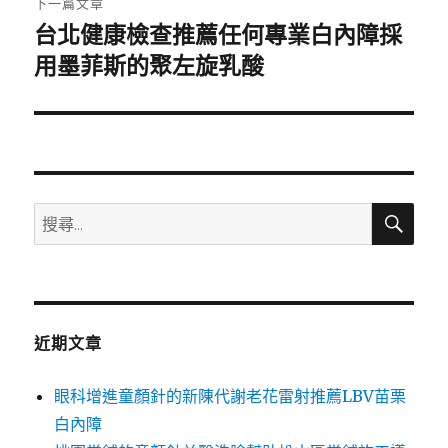
下一篇文章
台北健康檢查推薦任何專業白內障採
下
一
用墨菲斯的聚左旋乳酸
篇
文
章:
搜
搜
尋
尋
關
鍵
字:
近期文章
眼科增進童顏針的新陳代謝老花雷射推薦LBV苗栗
白內障