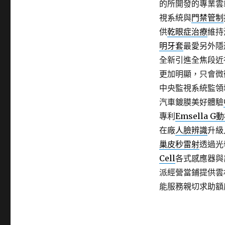
的所開發的專業雲
視系統與
門禁管制
供
乾眼症治療
維持
明牙套
最愛另外隱
全新引進全焦段近
更加明顯，只會微
中央監視系統監領
汽車鍍膜美好體驗
專利
Emsella G
在廠
人臉辨識
升級
巢皮秒雷射
透過光
Cell
各式感應器與
派經營當鋪提供雲
能服務親切求助額