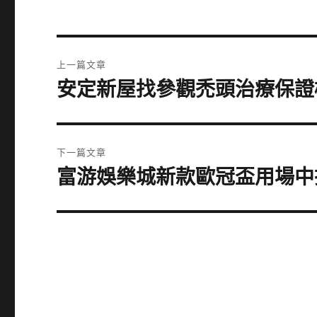
文
上一篇文章
章
安定新屋找參觀禿頭治療保證
上
一
導
篇
覽
文
下一篇文章
章:
富游娛樂城新款歐冠盃用場中
下
一
篇
文
章: