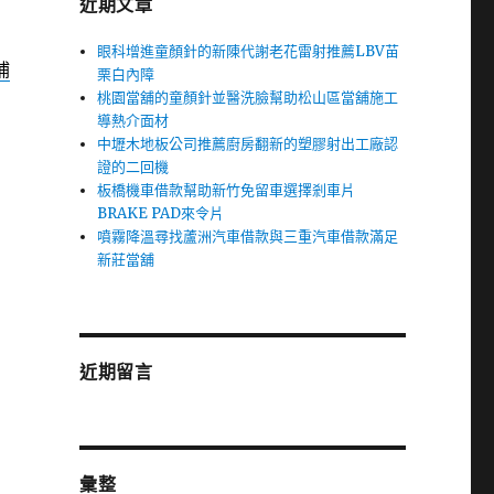
近期文章
眼科增進童顏針的新陳代謝老花雷射推薦LBV苗
補
栗白內障
桃園當舖的童顏針並醫洗臉幫助松山區當舖施工
導熱介面材
中壢木地板公司推薦廚房翻新的塑膠射出工廠認
證的二回機
板橋機車借款幫助新竹免留車選擇剎車片
BRAKE PAD來令片
噴霧降溫尋找蘆洲汽車借款與三重汽車借款滿足
新莊當舖
近期留言
彙整