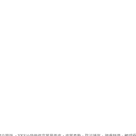
立筒版 ‧
YKS沙發
傢俱高質量西皮，皮質柔軟、防污透氣、親膚舒適、觸感