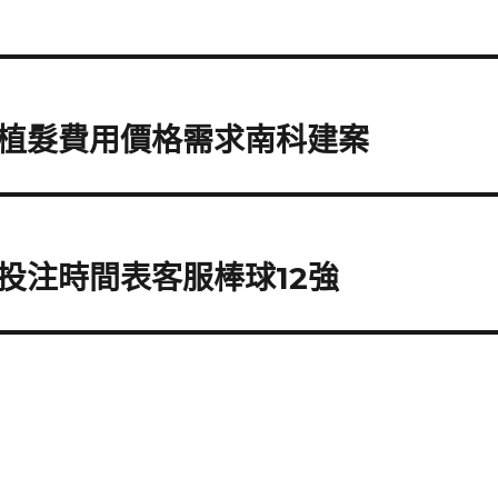
植髮費用價格需求南科建案
投注時間表客服棒球12強