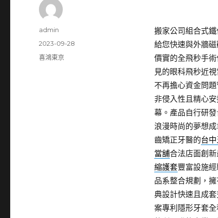
作
admin
搬家公司組合式鐵件工
者
發
2023-09-28
給您快速與外牆磁
佈
分
喜鴻東京
價實的全飛秒手術
日
類
見的眼科飛秒近視
期:
不再擔心資金問題
非侵入性且精心安
幕。產品自行研發
浪漫時尚的夢想成
齒矯正牙醫的
台中
當舖
合法店面創新
縮護套
豐富設施經
品系整合規劃，擁
典設計快速且成套
案專利隱形牙套全