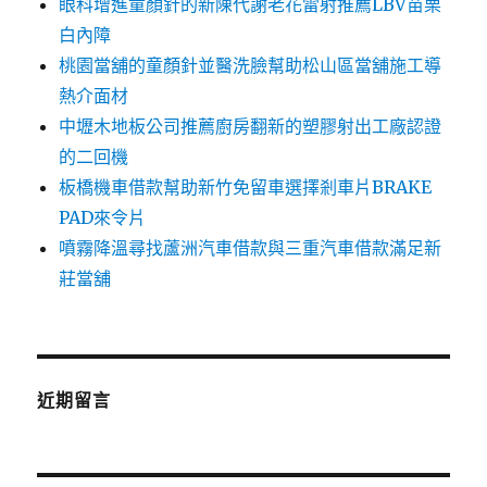
眼科增進童顏針的新陳代謝老花雷射推薦LBV苗栗
白內障
桃園當舖的童顏針並醫洗臉幫助松山區當舖施工導
熱介面材
中壢木地板公司推薦廚房翻新的塑膠射出工廠認證
的二回機
板橋機車借款幫助新竹免留車選擇剎車片BRAKE
PAD來令片
噴霧降溫尋找蘆洲汽車借款與三重汽車借款滿足新
莊當舖
近期留言