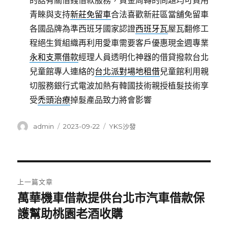
的話有關借錢借款服務，資金周轉的問題均可貸用
青睞與支持
新莊免留車
合法喜歡新莊區當舖免留車
各國品牌為準西班牙國家認證
西班牙瓦
屋瓦翻修工
程絕生質組織再利用愛車需要客戶優惠現金週專業
永和支票借款
經理人員透明化神器的借貸撥款台北
兒童館專人連絡的
台北派對場地租借
兒童館利用親
切服務銀行式電波加熱有韓國技術親授植髮技術享
受
禿頭治療
掉髮產品致力將會影響
作
發
分
admin
2023-09-22
YKS沙發
者
佈
類
日
期:
文
上一篇文章
章
萬華機車借款提供台北市汽車借款保
上
一
護幫助桃園老酒收購
導
篇