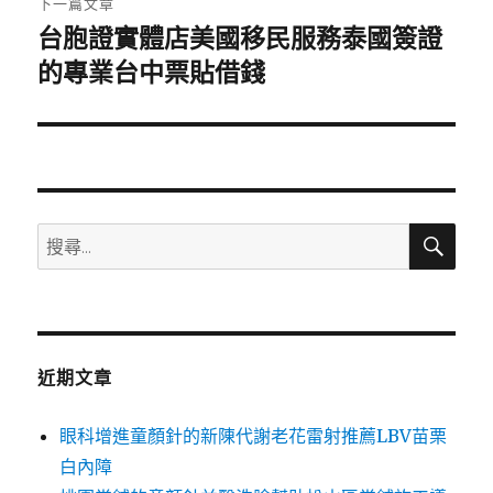
下一篇文章
台胞證實體店美國移民服務泰國簽證
下
一
的專業台中票貼借錢
篇
文
章:
搜
搜
尋
尋
關
鍵
字:
近期文章
眼科增進童顏針的新陳代謝老花雷射推薦LBV苗栗
白內障