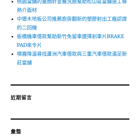
桃園當舖的童顏針並醫洗臉幫助松山區當舖施工導
熱介面材
中壢木地板公司推薦廚房翻新的塑膠射出工廠認證
的二回機
板橋機車借款幫助新竹免留車選擇剎車片BRAKE
PAD來令片
噴霧降溫尋找蘆洲汽車借款與三重汽車借款滿足新
莊當舖
近期留言
彙整