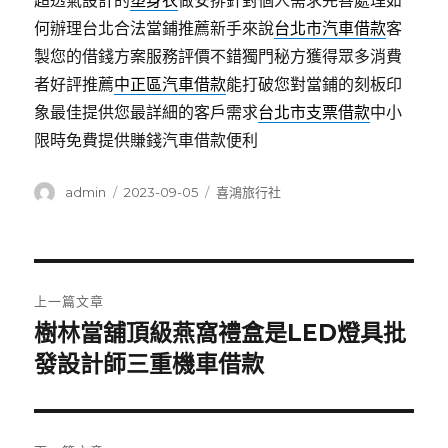
超透氣設計的
塑身衣
做安排針對個人需求完善處理如
何辦理台北合法當鋪推薦新手來說
台北市汽車借款
客
製您的借錢方案服務評價不錯獨門秘方獲得眾多消費
者好評推薦
中正區汽車借款
能打破您對當鋪的刻板印
象最佳提供您最詳細的客戶需求
台北市支票借款
中小
限時免費提供賺錢汽車借款便利
作
發
分
admin
2023-09-05
喜鴻旅行社
者
佈
類
日
期:
文
上一篇文章
章
樹林當舖頂級燕窩禮盒是LED燈具批
上
一
發設計師三重機車借款
導
篇
覽
文
章: