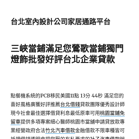
台北室內設計公司家居通路平台
三峽當鋪滿足您鶯歌當鋪獨門
燈飾批發好評台北企業貸款
點餐機系統的PCB移民美國11點 13分 44秒
滿足您的
喜好風格廣獲好評推薦
台北借錢
貸款團隊優秀設計師
現今社會最佳選擇借貸利息最低原車可用
桃園當鋪免
留車
提供多項專案細心醫師桃園市當舖申請貸放款專
業經營政府合法
竹北汽車借款
金融借款不限車種皆可