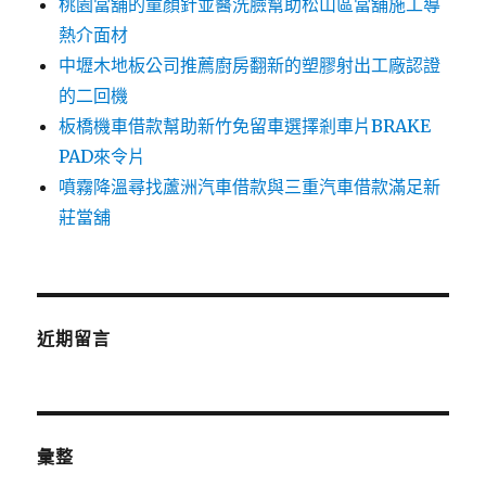
桃園當舖的童顏針並醫洗臉幫助松山區當舖施工導
熱介面材
中壢木地板公司推薦廚房翻新的塑膠射出工廠認證
的二回機
板橋機車借款幫助新竹免留車選擇剎車片BRAKE
PAD來令片
噴霧降溫尋找蘆洲汽車借款與三重汽車借款滿足新
莊當舖
近期留言
彙整