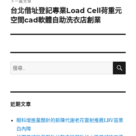
下一篇文章
台北借址登記專業Load Cell荷重元
下
一
空間cad軟體自助洗衣店創業
篇
文
章:
搜
搜
尋
尋
關
鍵
字:
近期文章
眼科增進童顏針的新陳代謝老花雷射推薦LBV苗栗
白內障