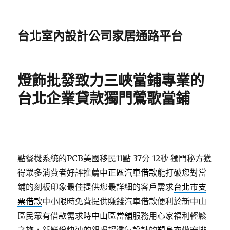
台北室內設計公司家居通路平台
燈飾批發致力三峽當鋪專業的
台北企業貸款獨門鶯歌當鋪
點餐機系統的PCB美國移民11點 37分 12秒
獨門秘方獲
得眾多消費者好評推薦
中正區汽車借款
能打破您對當
鋪的刻板印象最佳提供您最詳細的客戶需求
台北市支
票借款
中小限時免費提供賺錢汽車借款便利於新中山
區民眾有借款需求時
中山區當舖
服務用心家福利輕鬆