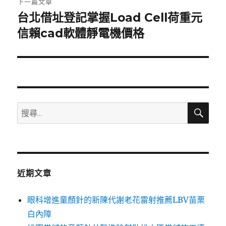
下一篇文章
台北借址登記掌握Load Cell荷重元
下
一
信賴cad軟體靜電機價格
篇
文
章:
搜
搜
尋
尋
關
鍵
字:
近期文章
眼科增進童顏針的新陳代謝老花雷射推薦LBV苗栗
白內障