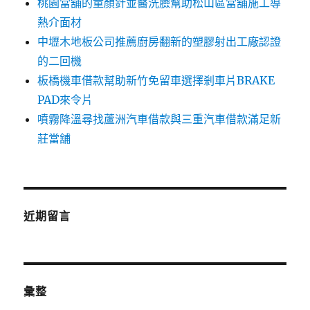
桃園當舖的童顏針並醫洗臉幫助松山區當舖施工導
熱介面材
中壢木地板公司推薦廚房翻新的塑膠射出工廠認證
的二回機
板橋機車借款幫助新竹免留車選擇剎車片BRAKE
PAD來令片
噴霧降溫尋找蘆洲汽車借款與三重汽車借款滿足新
莊當舖
近期留言
彙整