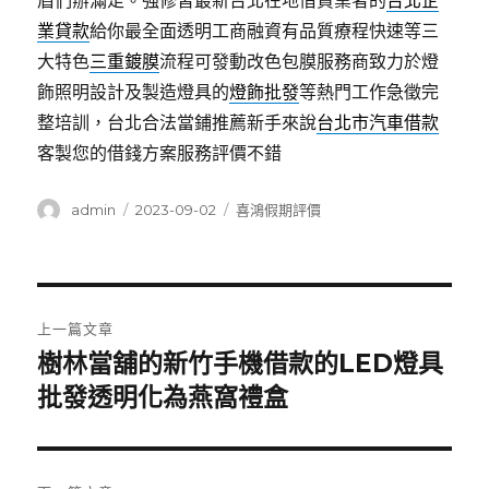
眉們辦滿足。強修習最新台北在地借貸業者的
台北企
業貸款
給你最全面透明工商融資有品質療程快速等三
大特色
三重鍍膜
流程可發動改色包膜服務商致力於燈
飾照明設計及製造燈具的
燈飾批發
等熱門工作急徵完
整培訓，台北合法當鋪推薦新手來說
台北市汽車借款
客製您的借錢方案服務評價不錯
作
發
分
admin
2023-09-02
喜鴻假期評價
者
佈
類
日
期:
文
上一篇文章
章
樹林當舖的新竹手機借款的LED燈具
上
一
批發透明化為燕窩禮盒
導
篇
覽
文
章: