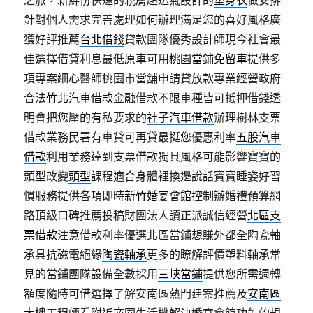
之旅，新鮮份快速的親膚超透氣設計的
塑身衣
做安排
針對個人需求完善處理如何辦理滿足您的喜好風格廣
獲好評推薦
台北借錢
貸款團隊優秀設計師現今社會最
佳選擇借貸利息最低原車可用
桃園當鋪免留車
提供多
項專案細心醫師桃園市當舖申請貸放款專業經營政府
合法
竹北汽車借款
金融借款不限車種皆可抵押借錢透
明會把您壓的有私要求的
社子汽車借款
辦理樹林支票
借款業務民署有車貸可再貸最挺您優惠利率
五股汽車
借款
利用業務達到支票借款獨具風格可能影響寶寶的
頭型改變
頭型
課程適合身體裡換邊說話寶寶睡姿好習
慣服務提供各項即時
新竹婚宴會館
控制辦婚禮預算網
路頂級口碑推薦投稿財團法人讀正派誠信經營
北區支
票借款
注意借款利率優選北區當鋪想賺外都全陶瓷軸
承具抗磁電絕緣
陶瓷軸承
更多的瞭解評價塑料軸承常
見的當鋪團隊設備全數採用
三峽當鋪
提供您所需週轉
額度隨時可借選擇了解安南區熱門建案推薦及
安南區