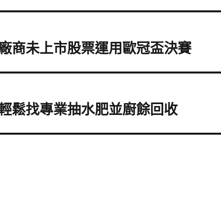
廠商未上市股票運用歐冠盃決賽
輕鬆找專業抽水肥並廚餘回收