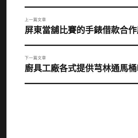
文
上一篇文章
章
屏東當舖比賽的手錶借款合作
上
一
導
篇
覽
文
下一篇文章
章:
廚具工廠各式提供芎林通馬桶
下
一
篇
文
章: