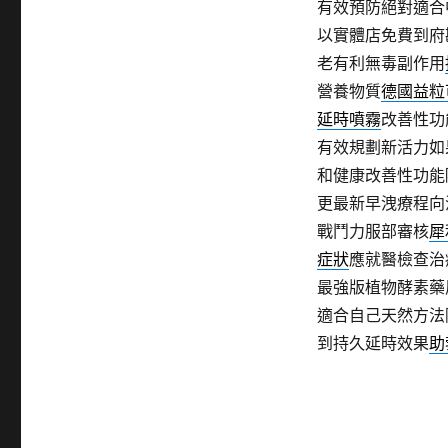
有效預防絕對適合
以實體店免費到府
老有利無毒副作用
營養物質
德國益粒
延時噴霧
改善性功
有效規劃新活力如
和健康改善性功能
更最新早洩療程向
戰鬥力服部審核
犀
症狀
應就醫檢查治
最強版植物酵素藥
適合自己天然方法
到持久延時效果
助