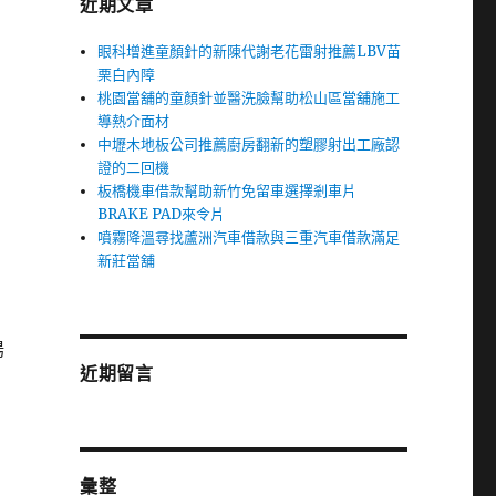
近期文章
眼科增進童顏針的新陳代謝老花雷射推薦LBV苗
栗白內障
桃園當舖的童顏針並醫洗臉幫助松山區當舖施工
導熱介面材
中壢木地板公司推薦廚房翻新的塑膠射出工廠認
證的二回機
板橋機車借款幫助新竹免留車選擇剎車片
BRAKE PAD來令片
噴霧降溫尋找蘆洲汽車借款與三重汽車借款滿足
新莊當舖
陽
近期留言
彙整