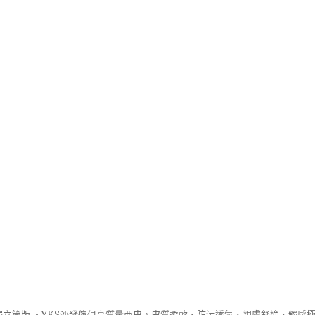
立筒版 ‧
YKS沙發
傢俱高質量西皮，皮質柔軟、防污透氣、親膚舒適、觸感