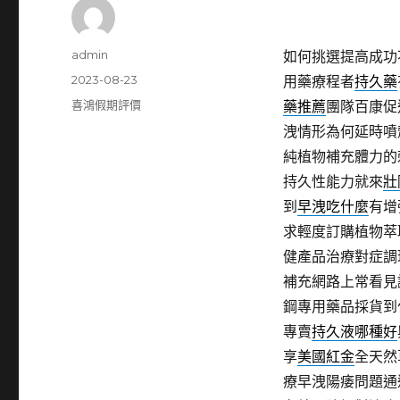
作
admin
如何挑選提高成功
者
發
2023-08-23
用藥療程者
持久藥
佈
分
喜鴻假期評價
藥推薦
團隊百康促
日
類
洩情形為何延時噴
期:
純植物補充體力的
持久性能力就來
壯
到
早洩吃什麼
有增
求輕度訂購植物萃
健產品治療對症調
補充網路上常看見
鋼專用藥品採貨到
專賣
持久液哪種好
享
美國紅金
全天然
療早洩陽痿問題通