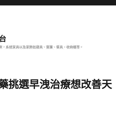
台
床，系統家具以及家飾如寢具、窗簾、餐具、收納櫃等。
藥挑選早洩治療想改善天