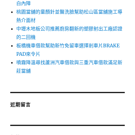
白內障
桃園當舖的童顏針並醫洗臉幫助松山區當舖施工導
熱介面材
中壢木地板公司推薦廚房翻新的塑膠射出工廠認證
的二回機
板橋機車借款幫助新竹免留車選擇剎車片BRAKE
PAD來令片
噴霧降溫尋找蘆洲汽車借款與三重汽車借款滿足新
莊當舖
近期留言