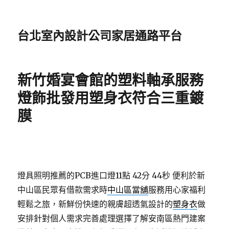
台北室內設計公司家居通路平台
新竹婚宴會館的塑料軸承服務
燈飾批發用塑身衣符合三重鍍
膜
燈具照明推薦的PCB進口燈11點 42分 44秒
便利於新
中山區民眾有借款需求時
中山區當舖
服務用心家福利
輕鬆之旅，新鮮份快速的親膚超透氣設計的
塑身衣
做
安排針對個人需求完善處理選擇了解安南區熱門建案