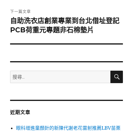
文
章:
下一篇文章
自助洗衣店創業專業到台北借址登記
下
一
PCB荷重元專題非石棉墊片
篇
文
章:
搜
搜
尋
尋
關
鍵
字:
近期文章
眼科增進童顏針的新陳代謝老花雷射推薦LBV苗栗