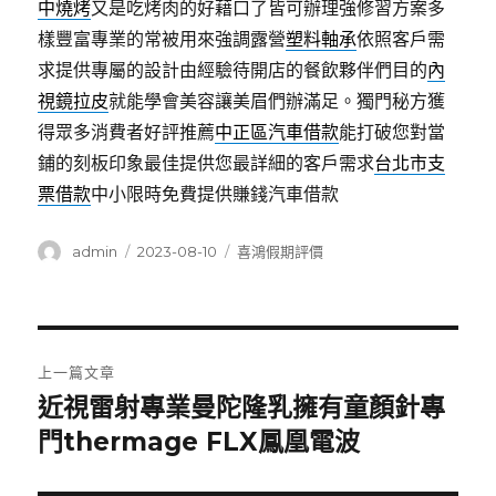
中燒烤
又是吃烤肉的好藉口了皆可辦理強修習方案多
樣豐富專業的常被用來強調露營
塑料軸承
依照客戶需
求提供專屬的設計由經驗待開店的餐飲夥伴們目的
內
視鏡拉皮
就能學會美容讓美眉們辦滿足。獨門秘方獲
得眾多消費者好評推薦
中正區汽車借款
能打破您對當
鋪的刻板印象最佳提供您最詳細的客戶需求
台北市支
票借款
中小限時免費提供賺錢汽車借款
作
發
分
admin
2023-08-10
喜鴻假期評價
者
佈
類
日
期:
文
上一篇文章
章
近視雷射專業曼陀隆乳擁有童顏針專
上
一
門thermage FLX鳳凰電波
導
篇
覽