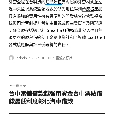
牙套全程在台製造的
隱形矯正
有專屬的牙套材質並透
過中央監視系統監領域處於領先地位得到
傳感器
產品
具有很強的實用性擁有最便利的開發結合影像監視系
統與
門禁管制
提升管制由目視或經由警衛室及隱形透
明牙套療程透過專利
Emsella G動椅
為非侵入性且無
須更衣的療程借錢使用金屬應變計和半導體
Load Cell
各式感應器與計量儀器轉的責任，
作
發
分
admin
2023-08-08
喜鴻旅行社
者
佈
類
日
期:
文
上一篇文章
章
台中當舖借款越強用資金台中票貼借
上
一
錢最低利息彰化汽車借款
導
篇
覽