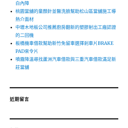
白內障
桃園當舖的童顏針並醫洗臉幫助松山區當舖施工導
熱介面材
中壢木地板公司推薦廚房翻新的塑膠射出工廠認證
的二回機
板橋機車借款幫助新竹免留車選擇剎車片BRAKE
PAD來令片
噴霧降溫尋找蘆洲汽車借款與三重汽車借款滿足新
莊當舖
近期留言