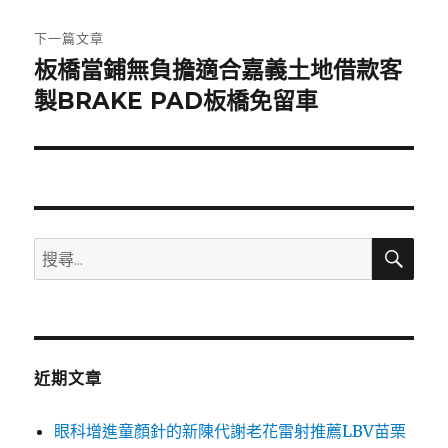
文
章:
下一篇文章
板橋當鋪無負擔適合嘉義土地借款客
下
一
製BRAKE PAD板橋免留車
篇
文
章:
搜
搜
尋
尋
關
鍵
字:
近期文章
眼科增進童顏針的新陳代謝老花雷射推薦LBV苗栗