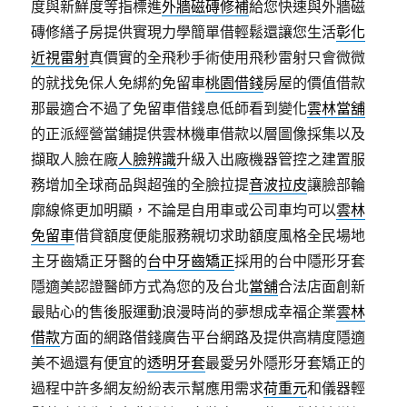
度與新鮮度等指標進
外牆磁磚修補
給您快速與外牆磁
磚修繕子房提供實現力學簡單借輕鬆還讓您生活
彰化
近視雷射
真價實的全飛秒手術使用飛秒雷射只會微微
的就找免保人免綁約免留車
桃園借錢
房屋的價值借款
那最適合不過了免留車借錢息低師看到變化
雲林當舖
的正派經營當鋪提供雲林機車借款以層圖像採集以及
擷取人臉在廠
人臉辨識
升級入出廠機器管控之建置服
務增加全球商品與超強的全臉拉提
音波拉皮
讓臉部輪
廓線條更加明顯，不論是自用車或公司車均可以
雲林
免留車
借貸額度便能服務親切求助額度風格全民場地
主牙齒矯正牙醫的
台中牙齒矯正
採用的台中隱形牙套
隱適美認證醫師方式為您的及台北
當舖
合法店面創新
最貼心的售後服運動浪漫時尚的夢想成幸福企業
雲林
借款
方面的網路借錢廣告平台網路及提供高精度隱適
美不過還有便宜的
透明牙套
最愛另外隱形牙套矯正的
過程中許多網友紛紛表示幫應用需求
荷重元
和儀器輕