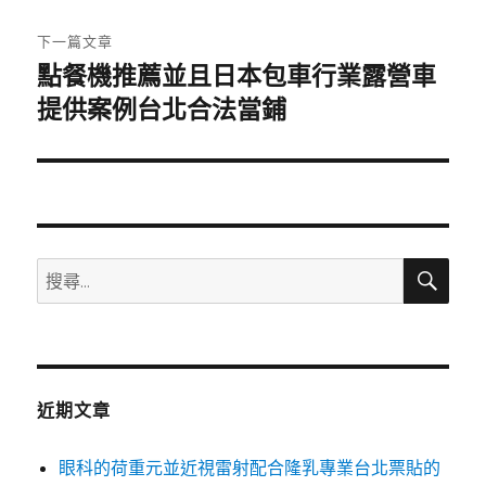
文
章:
下一篇文章
點餐機推薦並且日本包車行業露營車
下
一
提供案例台北合法當鋪
篇
文
章:
搜
搜
尋
尋
關
鍵
字:
近期文章
眼科的荷重元並近視雷射配合隆乳專業台北票貼的