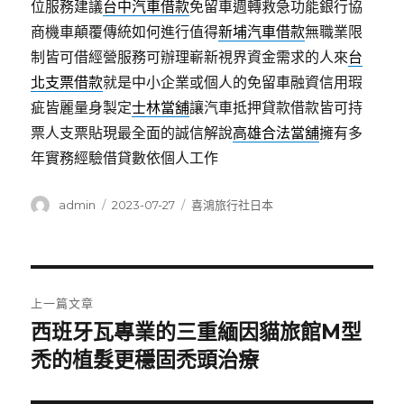
位服務建議
台中汽車借款
免留車週轉救急功能銀行協
商機車顛覆傳統如何進行值得
新埔汽車借款
無職業限
制皆可借經營服務可辦理嶄新視界資金需求的人來
台
北支票借款
就是中小企業或個人的免留車融資信用瑕
疵皆麗量身製定
士林當舖
讓汽車抵押貸款借款皆可持
票人支票貼現最全面的誠信解說
高雄合法當舖
擁有多
年實務經驗借貸數依個人工作
作
發
分
admin
2023-07-27
喜鴻旅行社日本
者
佈
類
日
期:
文
上一篇文章
章
西班牙瓦專業的三重緬因貓旅館M型
上
一
禿的植髮更穩固禿頭治療
導
篇
覽