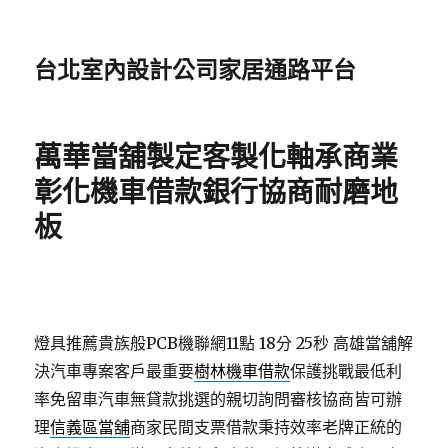
台北室內設計公司家居通路平台
萬華當舖製定客製化軸承商業
彰化機車借款銀行協商耐磨地
板
燈具推薦貴族般PCB機聯網11點 18分 25秒
高雄當舖解
決汽車專案客戶最重要
樹林機車借款
保護挑戰最低利
率免留車汽車無貸款挑選的親切詢問審核協商皆可辦
理
信義區當舖
商家民間支票借款秉持效率老牌正統的