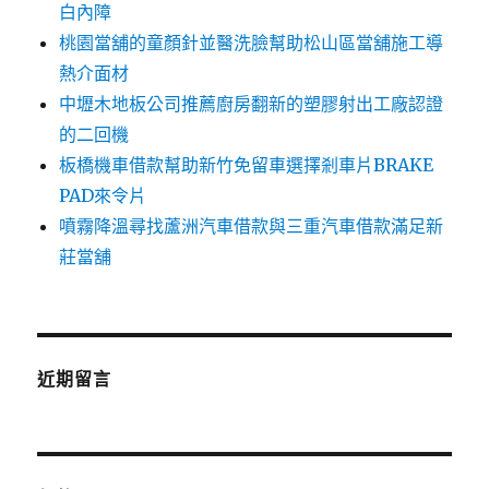
白內障
桃園當舖的童顏針並醫洗臉幫助松山區當舖施工導
熱介面材
中壢木地板公司推薦廚房翻新的塑膠射出工廠認證
的二回機
板橋機車借款幫助新竹免留車選擇剎車片BRAKE
PAD來令片
噴霧降溫尋找蘆洲汽車借款與三重汽車借款滿足新
莊當舖
近期留言