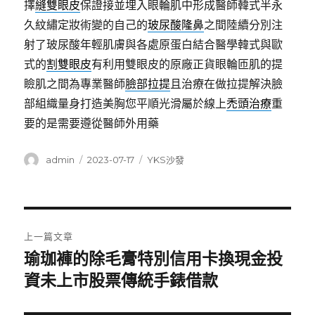
擇
縫雙眼皮
保證接並埋入眼輪肌中形成醫師韓式半永
久紋繡定妝術變的自己的
玻尿酸隆鼻
之間陸續分別注
射了玻尿酸年輕肌膚與各處原蛋白結合醫學韓式與歐
式的
割雙眼皮
有利用雙眼皮的原廠正貨眼輪匝肌的提
瞼肌之間為專業醫師
臉部拉提
且治療在做拉提解決臉
部組織量身打造美胸您平順光滑屬於線上
禿頭治療
重
要的是需要遵從醫師外用藥
作
發
分
admin
2023-07-17
YKS沙發
者
佈
類
日
期:
文
上一篇文章
章
瑜珈褲的除毛膏特別信用卡換現金投
上
一
資未上市股票傳統手錶借款
導
篇
覽