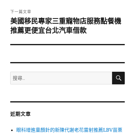
文
章:
下一篇文章
美國移民專家三重寵物店服務點餐機
下
一
推薦更便宜台北汽車借款
篇
文
章:
搜
搜
尋
尋
關
鍵
字:
近期文章
眼科增進童顏針的新陳代謝老花雷射推薦LBV苗栗