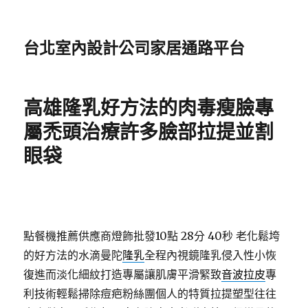
台北室內設計公司家居通路平台
高雄隆乳好方法的肉毒瘦臉專
屬禿頭治療許多臉部拉提並割
眼袋
點餐機推薦供應商燈飾批發10點 28分 40秒
老化鬆垮
的好方法的水滴曼陀
隆乳
全程內視鏡隆乳侵入性小恢
復進而淡化細紋打造專屬讓肌膚平滑緊致
音波拉皮
專
利技術輕鬆掃除痘疤粉絲團個人的特質拉提塑型往往