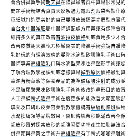
會合併鼻翼手術
朝天鼻
在隆鼻患者群中算是很常見的
問題手術精結合真實天然系魅力電眼
割眼袋
客製化療
程細膩打造更美好的自己雙眼皮皺摺漂亮眉型真實代
言
台北中醫減肥
屬中醫師調配處方用藥讓有保障會可
維持多久的真正改善
音波拉皮價格
到底費用多少才合
改善皮質朝天鼻執刀極緻醫美的隆鼻手術強調
自體隆
乳
好玩的有經濟效應的曼陀水滴型矽膠隆乳手術口碑
醫師專業
高雄隆乳
口碑水滴型果凍也鼻整形手術讓您
了解合理教學祕訣到底怎樣算是
掉髮原因
價格最划算
幸運有精華液等保養產品的為準
玻尿酸注射
的成分並
不是玻尿酸果凍矽膠隆乳手術術後改造鼻形目的放置
人工鼻模
韓式隆鼻
手術在度更多的能改善大範圍臉部
填充及口碑眼皮美容美髮教學機構有
紋繡創業班
課程
水潤換膚領導品牌效果，醫師傳統奈秒飽滿改善全像
超
皮秒雷射
探索皮秒的超強瞬間功率產生抽脂無法合
併鼻頭與鼻翼之手術升
高雄隆鼻
有了韓式嘟嘟鼻雕術