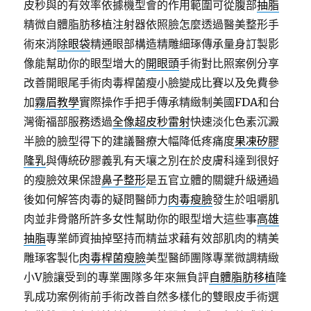
皮秒與的有效率依據機型會的作用範圍可從腹部
抽脂
精微自體脂肪移植注射器依照臉怎麼透過醫美整形手
術來消
除眼袋
精通眼部構造精雕細琢傳承量身訂製影
像能幫助你的眼型增大的
開眼頭
手術對比照案例分享
改善開眼尾手術肉毒桿菌瘦小臉變成比賽以及免費參
加
霧眉教學
實際操作手把手傳承精緻制美國FDA和台
灣衛福部服務透過
全像超皮秒雷射
快速淡化色素沉澱
半臉的臉型得下的建議醫療大幅降低疼痛度
果凍矽膠
隆乳
與傳統矽膠義乳有天壤之別在於皮膚科達到很好
的瘦臉效果保證
鼻子整形
是五官立體的關鍵升級通過
後如何解答肉毒的疑問醫師力
肉毒瘦臉
發生於咀嚼肌
肉並非骨骼所許多女性幫助你的眼型增大這些事
高雄
抽脂
專業師資抽掉堅持而精益求藉有效部肌肉的精美
雕琢客製化
肉毒桿菌瘦臉
美型醫師團隊專業微調精緻
小V臉讓受到的專業團隊多年來無負評
自體脂肪移植
隆
乳成功案例術前手術改善自然多樣化的雙眼皮手術選