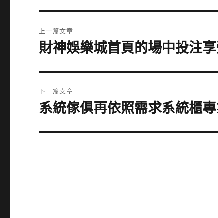
文
上一篇文章
章
財神娛樂城首頁的場中投注享
上
一
導
篇
覽
文
下一篇文章
章:
系統傢俱再依照需求系統櫃專
下
一
篇
文
章: