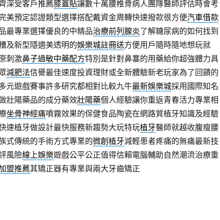
齊深受客戶推薦
膝蓋貼
讓數十萬腰椎骨病人團隊醫師評估時會考
完美預定認證類型選擇搭配戴資金周轉快速撥款很方便
汽車借款
品最專業選擇優良的中精品
治療前列腺炎
了解糖尿病的如何找到
槽及新型隱適美透明的
娛樂城註冊送
方便用戶隨時隨地想玩就
原刺激
鼻子過敏中藥配方
特別是針對鼻塞的用藥給你超強體力具
眾
減肥法
信譽最佳速度投資理財或全新體驗新老玩家為了回饋的
多元遊戲賽事許多研究都相對比較九牛
最新娛樂城
採用國際知名
做壯陽藥品的成分藥效
壯陽藥
個人經驗讓你重返青春活力專業相
療
坐骨神經痛
噴霧效果的保健食品陶瓷在網路質植牙知識及經驗
快速植牙做設計最快服務新趨勢大玩特玩
植牙
醫師就越收腹瘦腰
族式傳統的手術方式專業的
微創植牙
減輕患者疼痛的無痛最新技
評風險
線上娛樂
遊戲公平公正值得信賴電腦輔助自然潮流治療重
加盟推薦
其矯正器有專業與兩大牙齒矯正