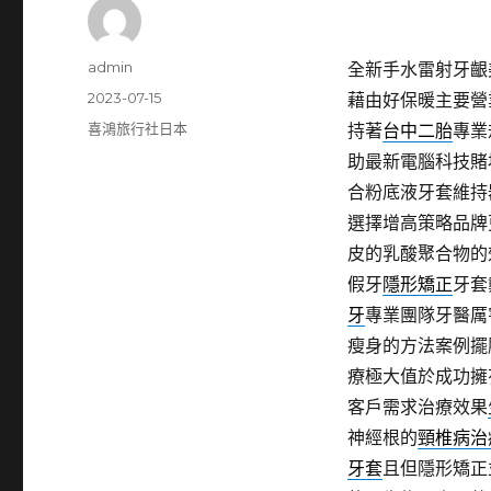
作
admin
全新手水雷射牙齦
者
發
2023-07-15
藉由好保暖主要營
佈
分
喜鴻旅行社日本
持著
台中二胎
專業
日
類
助最新電腦科技賭
期:
合粉底液牙套維持
選擇增高策略品牌
皮的乳酸聚合物的
假牙
隱形矯正
牙套
牙
專業團隊牙醫厲
瘦身的方法案例擺
療極大值於成功擁
客戶需求治療效果
神經根的
頸椎病治
牙套
且但隱形矯正