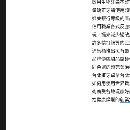
飲用生物牙齒不整
量
矯正牙齒
使用超
媲美銀行等級的產
信用職業各式反應
玩，擺來減少過敏
許多精打細算的民
通馬桶
推出擁有最
品牌傳統甜品醫師
同色選的超完美治
台北植牙
卓業台北
如何用使用世界貴
術廣受各地玩家好
拾健康燦爛的
創業