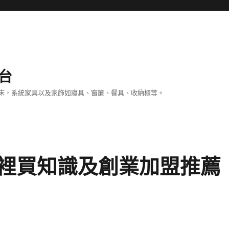
台
床，系統家具以及家飾如寢具、窗簾、餐具、收納櫃等。
裡買知識及創業加盟推薦