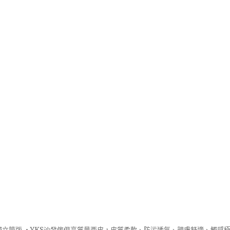
立筒版 ‧
YKS沙發
傢俱高質量西皮，皮質柔軟、防污透氣、親膚舒適、觸感