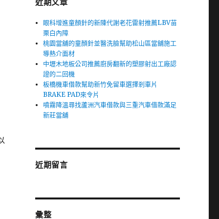
近期文章
眼科增進童顏針的新陳代謝老花雷射推薦LBV苗
栗白內障
桃園當舖的童顏針並醫洗臉幫助松山區當舖施工
導熱介面材
中壢木地板公司推薦廚房翻新的塑膠射出工廠認
證的二回機
板橋機車借款幫助新竹免留車選擇剎車片
BRAKE PAD來令片
噴霧降溫尋找蘆洲汽車借款與三重汽車借款滿足
新莊當舖
以
近期留言
彙整