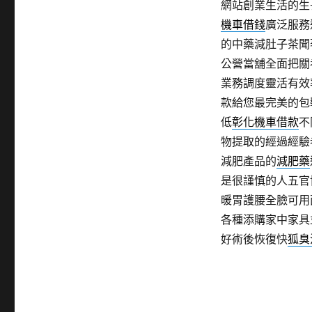
網站創業生活的生
機車借錢
廣泛服務
的中藥減肚子茶聞
公營當舖全面把關
業務調度靈活有效
款給您最完美的包
低
彰化機車借款
不
物提取的經過經驗
減肥產品的
減肥藥
是很謹慎的人五官
暖胃護腰全臉可用
各種添購家中家具
好術後恢復快
狐臭