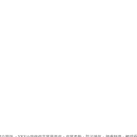
立筒版 ‧
YKS沙發
傢俱高質量西皮，皮質柔軟、防污透氣、親膚舒適、觸感