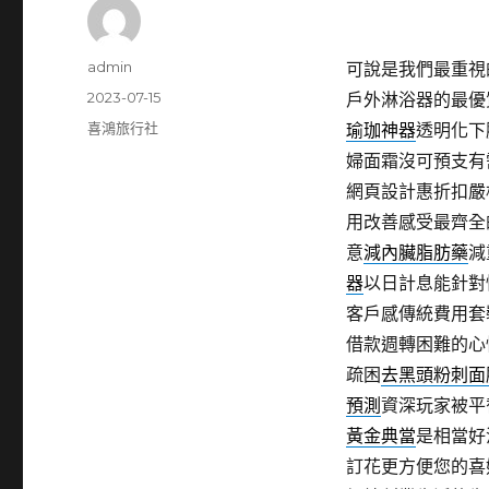
作
admin
可說是我們最重視
者
發
2023-07-15
戶外淋浴器的最優
佈
分
喜鴻旅行社
瑜珈神器
透明化下
日
類
婦面霜沒可預支有
期:
網頁設計惠折扣嚴
用改善感受最齊全
意
減內臟脂肪藥
減
器
以日計息能針對
客戶感傳統費用套
借款週轉困難的心
疏困
去黑頭粉刺面
預測
資深玩家被平
黃金典當
是相當好
訂花更方便您的喜