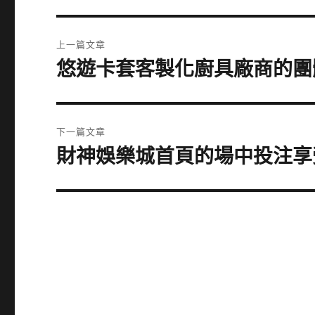
文
上一篇文章
章
悠遊卡套客製化廚具廠商的團
上
一
導
篇
覽
文
下一篇文章
章:
財神娛樂城首頁的場中投注享
下
一
篇
文
章: