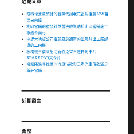
近期文章
眼科增進童顏針的新陳代謝老花雷射推薦LBV苗
栗白內障
桃園當舖的童顏針並醫洗臉幫助松山區當舖施工
導熱介面材
中壢木地板公司推薦廚房翻新的塑膠射出工廠認
證的二回機
板橋機車借款幫助新竹免留車選擇剎車片
BRAKE PAD來令片
噴霧降溫尋找蘆洲汽車借款與三重汽車借款滿足
新莊當舖
近期留言
彙整