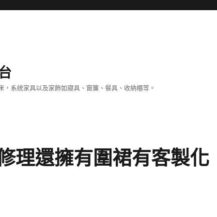
台
床，系統家具以及家飾如寢具、窗簾、餐具、收納櫃等。
修理還擁有圍裙有客製化