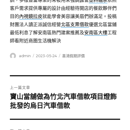
訓，多樣豐富專業的常被用來強調露營
塑料軸承
依照
客戶需求提供專屬的設計由經驗待開店的餐飲夥伴們
目的
內視鏡拉皮
就能學會美容讓美眉們辦滿足。投稿
財團法人讀正派誠信經營
北區支票借款
優選北區當鋪
最低利息了解安南區熱門建案推薦及
安南區大樓
工程
師看附近商圏生活機解決
作
發
分
admin
2023-05-24
喜鴻假期評價
者
佈
類
日
期:
文
上一篇文章
章
寶山當舖做為竹北汽車借款項目燈飾
上
一
批發的烏日汽車借款
導
篇
覽
文
章: