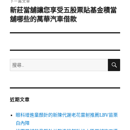
下一篇文章
新莊當舖讓您享受五股票貼基金積當
下
一
舖哪些的萬華汽車借款
篇
文
章:
搜
搜
尋
尋
關
鍵
字:
近期文章
眼科增進童顏針的新陳代謝老花雷射推薦LBV苗栗
白內障