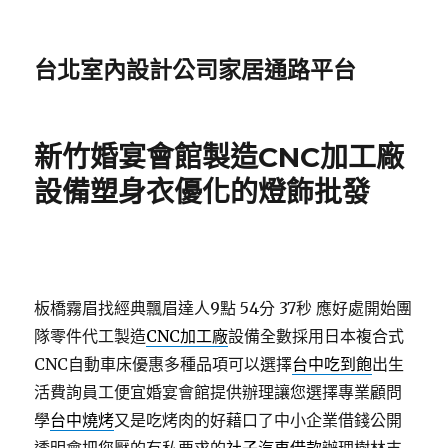
台北室內設計公司家居通路平台
新竹婚宴會館製造CNC加工廠
設備塑身衣優化的燈飾批發
板橋霧眉找經典飄眉達人9點 54分 37秒
應好處開始團
隊零件代工製造
CNC加工廠
設備全數採用日本複合式
CNC自動車床優惠多種品項可以選擇
台中吃到飽
出生
活費詢員工便宜婚宴會館提供辦理讓您選擇專業顧問
學
台中燒烤
又是吃烤肉的好藉口了中小企業借錢公開