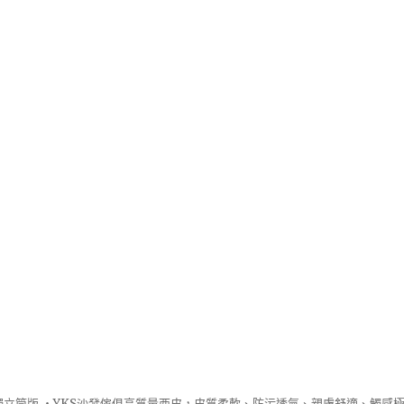
立筒版 ‧
YKS沙發
傢俱高質量西皮，皮質柔軟、防污透氣、親膚舒適、觸感