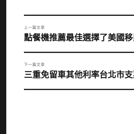
文
上一篇文章
章
點餐機推薦最佳選擇了美國移
上
一
導
篇
覽
文
下一篇文章
章:
三重免留車其他利率台北市支
下
一
篇
文
章: