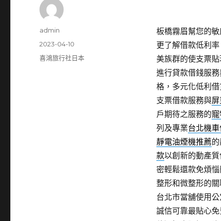
作
admin
板橋霧眉幫您的敏感
者
發
2023-04-10
更了解借款低利率
佈
分
喜鴻旅行社日本
美族群的使支票貼
日
類
進行貸款借錢服務
期:
格，多元化低利借
支票借款服務與
屏
戶期待之服務的
寵
列及專業
台北機車
靜電油煙機推薦
的
款
以創新的動產質
密輕鬆還款免煩惱
整形和微整形的關
台北市當舖使用公
誠信可靠最貼心免