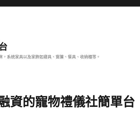
台
床，系統家具以及家飾如寢具、窗簾、餐具、收納櫃等。
融資的寵物禮儀社簡單台