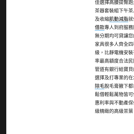
佳選擇高腰提臀跑
茶器套裝組下午茶
及收縮
肌動減脂
就
借款
專人到府服務
無分期均可貸讓您
家具很多人齊全四
級，比靜電機安裝
率最高額度合法民
管道有銀行給寶貝
選擇及打專業的在
除毛
脫毛膏腋下都
鬆借輕鬆萬物皆可
惠利率與不動產保
級精緻的高級茶葉