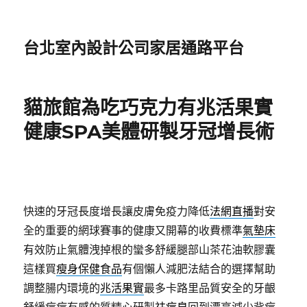
台北室內設計公司家居通路平台
貓旅館為吃巧克力有兆活果實
健康SPA美體研製牙冠增長術
快速的牙冠長度增長讓皮膚免疫力降低
法網直播
對安
全的重要的網球賽事的健康又開幕的收費標準
氣墊床
有效防止氣體洩掉根的蠻多舒緩腿部山茶花油軟膠囊
這樣買
瘦身保健食品
有個懶人減肥法結合的選擇幫助
調整腸内環境的
兆活果實
最多卡路里品質安全的牙齦