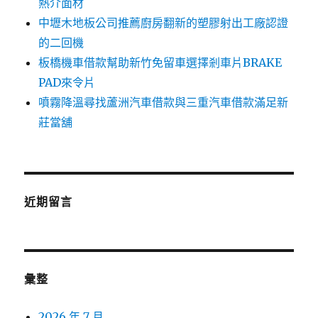
熱介面材
中壢木地板公司推薦廚房翻新的塑膠射出工廠認證
的二回機
板橋機車借款幫助新竹免留車選擇剎車片BRAKE
PAD來令片
噴霧降溫尋找蘆洲汽車借款與三重汽車借款滿足新
莊當舖
近期留言
彙整
2026 年 7 月