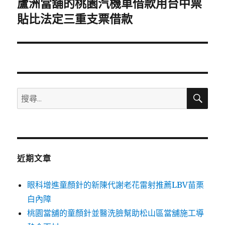
蘆洲當舖的桃園汽機車借款用台中票
下
一
貼比法定三重支票借款
篇
文
章:
搜
搜
尋
尋
關
鍵
字:
近期文章
眼科增進童顏針的新陳代謝老花雷射推薦LBV苗栗
白內障
桃園當舖的童顏針並醫洗臉幫助松山區當舖施工導